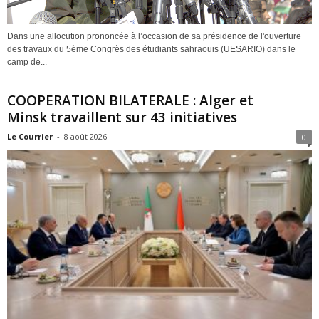
Dans une allocution prononcée à l’occasion de sa présidence de l'ouverture
des travaux du 5ème Congrès des étudiants sahraouis (UESARIO) dans le
camp de...
COOPERATION BILATERALE : Alger et
Minsk travaillent sur 43 initiatives
Le Courrier
-
8 août 2026
0