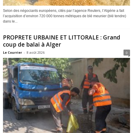
Selon des négociants européens, cités par l’agence Reuters, l’Algérie a fait
l’acquisition d’environ 720 000 tonnes métriques de blé meunier (blé tendre)
dans le...
PROPRETE URBAINE ET LITTORALE : Grand
coup de balai à Alger
Le Courrier
-
8 août 2026
0