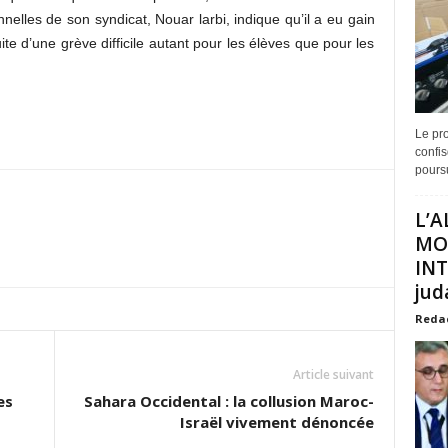
nelles de son syndicat, Nouar larbi, indique qu’il a eu gain
te d’une grève difficile autant pour les élèves que pour les
Le pro
confis
poursu
L’A
MO
INT
juda
Reda
Article suivant
es
Sahara Occidental : la collusion Maroc-
Israël vivement dénoncée