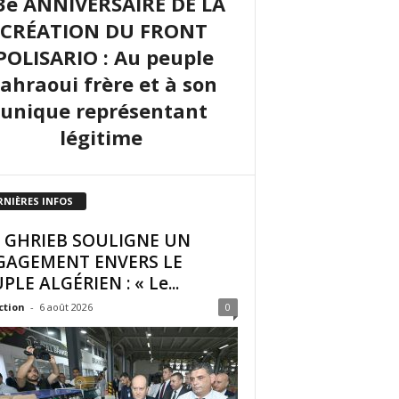
3e ANNIVERSAIRE DE LA
CRÉATION DU FRONT
POLISARIO : Au peuple
sahraoui frère et à son
unique représentant
légitime
RNIÈRES INFOS
I GHRIEB SOULIGNE UN
GAGEMENT ENVERS LE
PLE ALGÉRIEN : « Le...
ction
-
6 août 2026
0