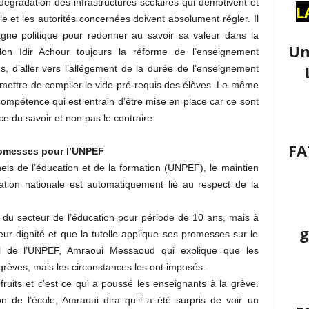
 dégradation des infrastructures scolaires qui démotivent et
L
lle et les autorités concernées doivent absolument régler. Il
ne politique pour redonner au savoir sa valeur dans la
Un
lon Idir Achour toujours la réforme de l’enseignement
, d’aller vers l’allégement de la durée de l’enseignement
rmettre de compiler le vide pré-requis des élèves. Le même
 compétence qui est entrain d’être mise en place car ce sont
e du savoir et non pas le contraire.
FA
promesses pour l’UNPEF
els de l’éducation et de la formation (UNPEF), le maintien
cation nationale est automatiquement lié au respect de la
 du secteur de l’éducation pour période de 10 ans, mais à
g
leur dignité et que la tutelle applique ses promesses sur le
ral de l’UNPEF, Amraoui Messaoud qui explique que les
grèves, mais les circonstances les ont imposés.
fruits et c’est ce qui a poussé les enseignants à la grève.
n de l’école, Amraoui dira qu’il a été surpris de voir un