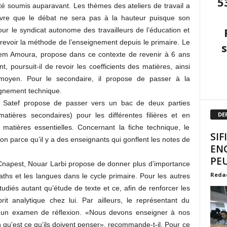
5
té soumis auparavant. Les thèmes des ateliers de travail a
uivre que le débat ne sera pas à la hauteur puisque son
our le syndicat autonome des travailleurs de l’éducation et
de revoir la méthode de l’enseignement depuis le primaire. Le
alem Amoura, propose dans ce contexte de revenir à 6 ans
t, poursuit-il de revoir les coefficients des matières, ainsi
moyen. Pour le secondaire, il propose de passer à la
eignement technique.
le Satef propose de passer vers un bac de deux parties
DE
atières secondaires) pour les différentes filières et en
 matières essentielles. Concernant la fiche technique, le
SIF
on parce qu’il y a des enseignants qui gonflent les notes de
EN
PEU
 Cnapest, Nouar Larbi propose de donner plus d’importance
Reda
hs et les langues dans le cycle primaire. Pour les autres
étudiés autant qu’étude de texte et ce, afin de renforcer les
rit analytique chez lui. Par ailleurs, le représentant du
e un examen de réflexion. «Nous devons enseigner à nos
 qu’est ce qu’ils doivent penser», recommande-t-il. Pour ce