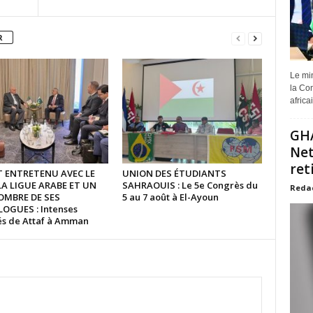
R
Le min
la Com
africa
GHA
Net
ret
ST ENTRETENU AVEC LE
UNION DES ÉTUDIANTS
LA LIGUE ARABE ET UN
SAHRAOUIS : Le 5e Congrès du
Reda
OMBRE DE SES
5 au 7 août à El-Ayoun
GUES : Intenses
tés de Attaf à Amman