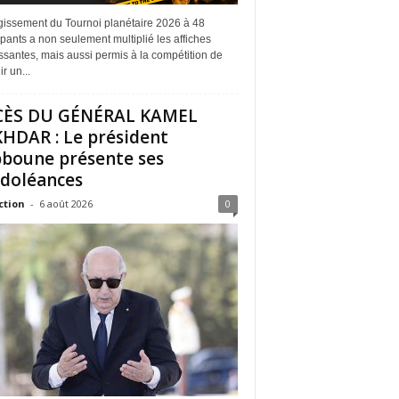
rgissement du Tournoi planétaire 2026 à 48
ipants a non seulement multiplié les affiches
ssantes, mais aussi permis à la compétition de
r un...
CÈS DU GÉNÉRAL KAMEL
HDAR : Le président
boune présente ses
doléances
ction
-
6 août 2026
0