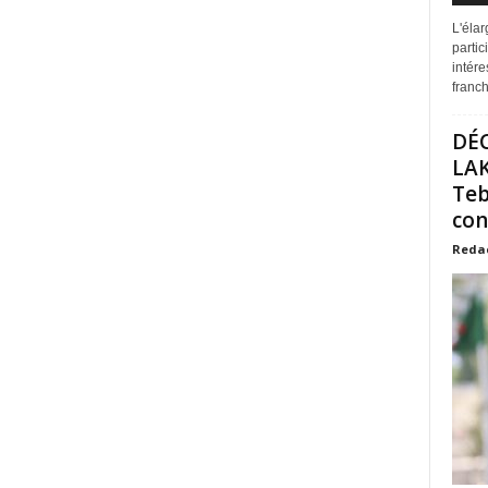
L'éla
partic
intére
franchi
DÉ
LAK
Teb
con
Reda