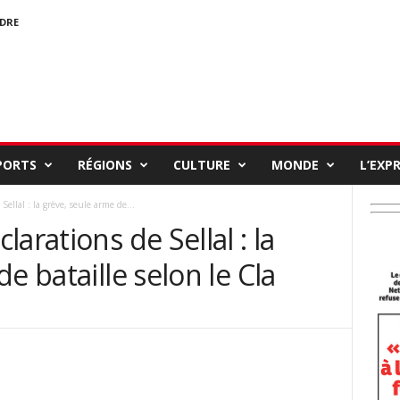
NDRE
PORTS
RÉGIONS
CULTURE
MONDE
L’EXP
ellal : la grève, seule arme de...
arations de Sellal : la
e bataille selon le Cla