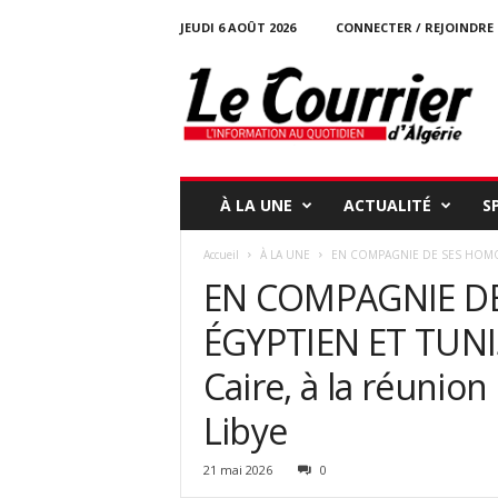
JEUDI 6 AOÛT 2026
CONNECTER / REJOINDRE
l
e
c
o
u
r
r
À LA UNE
ACTUALITÉ
S
i
e
Accueil
À LA UNE
EN COMPAGNIE DE SES HOMOLOG
r
EN COMPAGNIE D
-
d
ÉGYPTIEN ET TUNISI
a
l
Caire, à la réunio
g
e
Libye
r
i
21 mai 2026
0
e
.