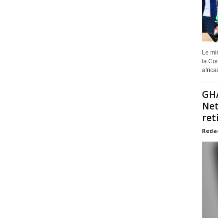
Le min
la Com
africa
GHA
Net
ret
Reda