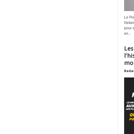
Le Pre
Netan
pour s
en...
Les
l’h
mon
Reda