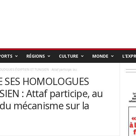
PORTS
RÉGIONS
CULTURE
MONDE
L’EXP
UES ÉGYPTIEN ET TUNISIEN : Attaf participe, au...
E SES HOMOLOGUES
EN : Attaf participe, au
n du mécanisme sur la