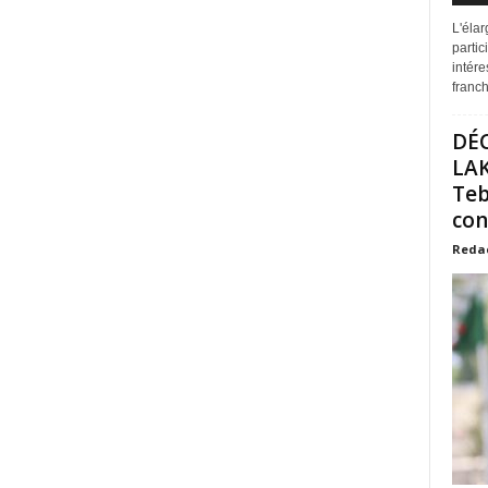
L'éla
partic
intére
franchi
DÉ
LAK
Teb
con
Reda