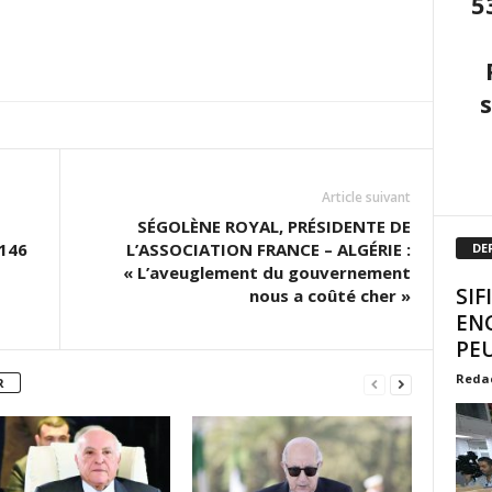
5
Article suivant
SÉGOLÈNE ROYAL, PRÉSIDENTE DE
146
L’ASSOCIATION FRANCE – ALGÉRIE :
DE
« L’aveuglement du gouvernement
SIF
nous a coûté cher »
EN
PEU
Reda
R