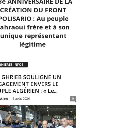
3e ANNIVERSAIRE DE LA
CRÉATION DU FRONT
POLISARIO : Au peuple
sahraoui frère et à son
unique représentant
légitime
RNIÈRES INFOS
I GHRIEB SOULIGNE UN
GAGEMENT ENVERS LE
PLE ALGÉRIEN : « Le...
ction
-
6 août 2026
0