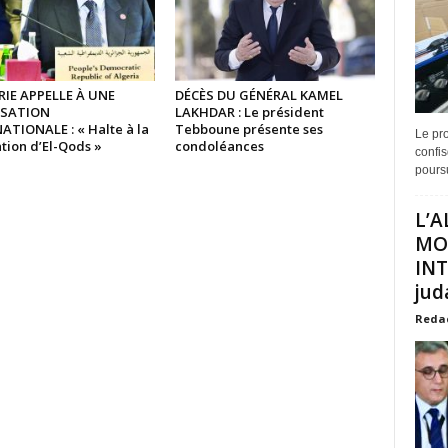
RIE APPELLE À UNE
DÉCÈS DU GÉNÉRAL KAMEL
ISATION
LAKHDAR : Le président
ATIONALE : « Halte à la
Tebboune présente ses
Le pro
tion d’El-Qods »
condoléances
confis
poursu
L’A
MO
INT
juda
Reda