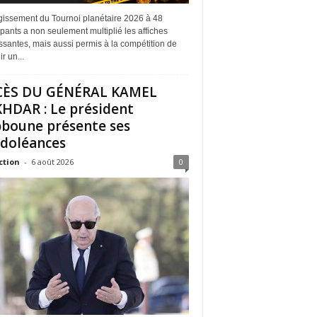
rgissement du Tournoi planétaire 2026 à 48
ipants a non seulement multiplié les affiches
ssantes, mais aussi permis à la compétition de
r un...
CÈS DU GÉNÉRAL KAMEL
HDAR : Le président
boune présente ses
doléances
ction
-
6 août 2026
0