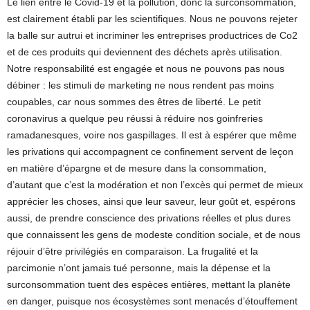
Le lien entre le Covid-19 et la pollution, donc la surconsommation,
est clairement établi par les scientifiques. Nous ne pouvons rejeter
la balle sur autrui et incriminer les entreprises productrices de Co2
et de ces produits qui deviennent des déchets après utilisation.
Notre responsabilité est engagée et nous ne pouvons pas nous
débiner : les stimuli de marketing ne nous rendent pas moins
coupables, car nous sommes des êtres de liberté. Le petit
coronavirus a quelque peu réussi à réduire nos goinfreries
ramadanesques, voire nos gaspillages. Il est à espérer que même
les privations qui accompagnent ce confinement servent de leçon
en matière d’épargne et de mesure dans la consommation,
d’autant que c’est la modération et non l’excès qui permet de mieux
apprécier les choses, ainsi que leur saveur, leur goût et, espérons
aussi, de prendre conscience des privations réelles et plus dures
que connaissent les gens de modeste condition sociale, et de nous
réjouir d’être privilégiés en comparaison. La frugalité et la
parcimonie n’ont jamais tué personne, mais la dépense et la
surconsommation tuent des espèces entières, mettant la planète
en danger, puisque nos écosystèmes sont menacés d’étouffement