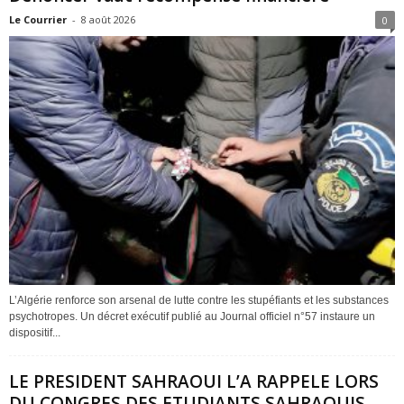
Le Courrier
-
8 août 2026
0
L’Algérie renforce son arsenal de lutte contre les stupéfiants et les substances
psychotropes. Un décret exécutif publié au Journal officiel n°57 instaure un
dispositif...
LE PRESIDENT SAHRAOUI L’A RAPPELE LORS
DU CONGRES DES ETUDIANTS SAHRAOUIS...