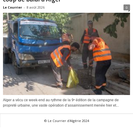
Le Courrier
-
8 août 2026
0
Alger a vécu ce week-end au rythme de la 9ᵉ édition de la campagne de
propreté urbaine, une vaste opération d’assainissement menée hier et...
© Le Courrier d'Algérie 2024