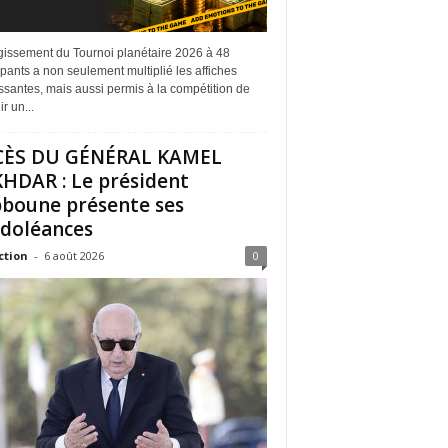
rgissement du Tournoi planétaire 2026 à 48
ipants a non seulement multiplié les affiches
ssantes, mais aussi permis à la compétition de
r un...
CÈS DU GÉNÉRAL KAMEL
HDAR : Le président
boune présente ses
doléances
ction
-
6 août 2026
0