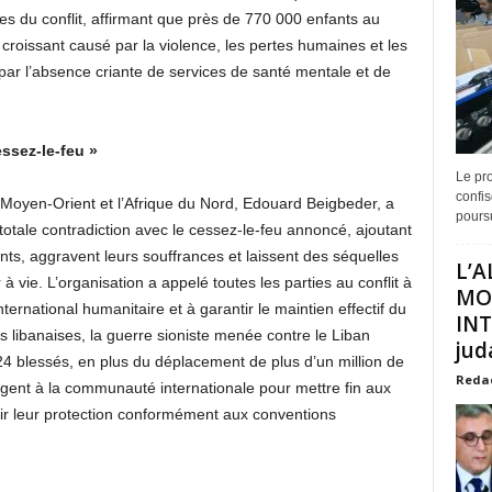
s du conflit, affirmant que près de 770 000 enfants au
croissant causé par la violence, les pertes humaines et les
r l’absence criante de services de santé mentale et de
essez-le-feu »
Le pro
confis
 Moyen-Orient et l’Afrique du Nord, Edouard Beigbeder, a
poursu
n totale contradiction avec le cessez-le-feu annoncé, ajoutant
nts, aggravent leurs souffrances et laissent des séquelles
L’A
 vie. L’organisation a appelé toutes les parties au conflit à
MO
nternational humanitaire et à garantir le maintien effectif du
INT
es libanaises, la guerre sioniste menée contre le Liban
juda
824 blessés, en plus du déplacement de plus d’un million de
Reda
gent à la communauté internationale pour mettre fin aux
tir leur protection conformément aux conventions