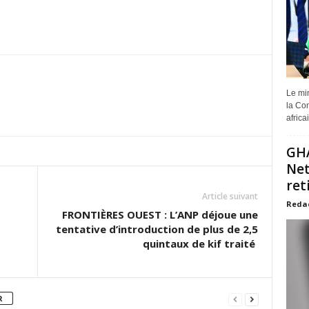
Le min
la Com
africa
GHA
Net
ret
Article suivant
Reda
FRONTIÈRES OUEST : L’ANP déjoue une
tentative d’introduction de plus de 2,5
quintaux de kif traité
R