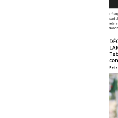
L'éla
partic
intére
franchi
DÉ
LAK
Teb
con
Reda