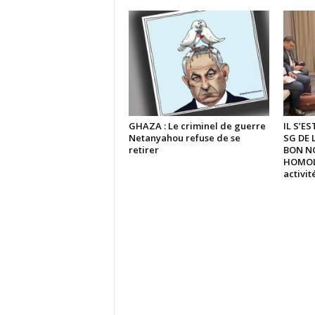
GHAZA : Le criminel de guerre
IL S’E
Netanyahou refuse de se
SG DE 
retirer
BON N
HOMOLO
activi