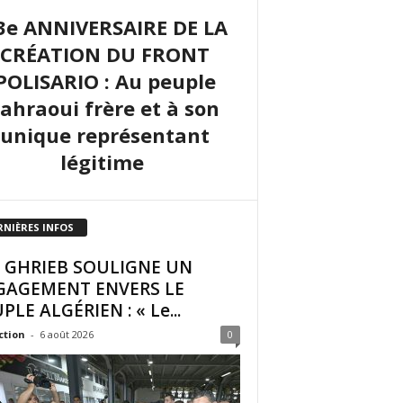
3e ANNIVERSAIRE DE LA
CRÉATION DU FRONT
POLISARIO : Au peuple
sahraoui frère et à son
unique représentant
légitime
RNIÈRES INFOS
I GHRIEB SOULIGNE UN
GAGEMENT ENVERS LE
PLE ALGÉRIEN : « Le...
ction
-
6 août 2026
0