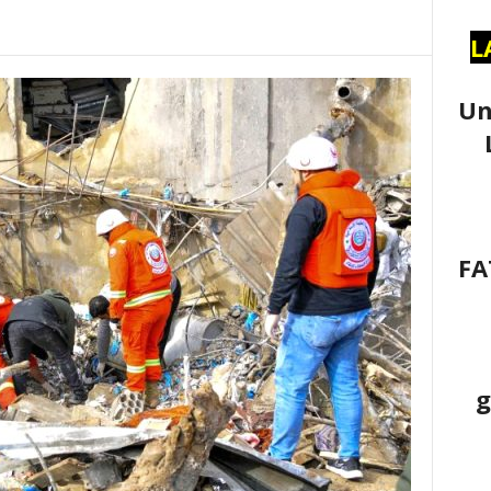
L
Un
FA
g