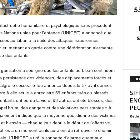
5
catastrophe humanitaire et psychologique sans précédent
des Nations unies pour l’enfance (UNICEF) a annoncé que
ssés au Liban à la suite des attaques israéliennes
ier, mettant en garde contre une détérioration alarmante
ue des enfants.
rganisation a souligné que les enfants au Liban continuent
 la persistance des violences, des déplacements forcés et
DE
algré le cessez-le-feu annoncé depuis le 17 avril dernier.
SIF
e à elle seule a enregistré 59 enfants tués ou blessés.
EN
 enfants ont perdu la vie et 93 autres ont été blessés, des
PEU
appel brutal des dangers et des violations persistantes » à
 également indiqué que la moyenne quotidienne des victimes
Reda
 et blessés — chaque jour depuis le début de l’offensive,
utilés à un moment où ils auraient dû retrouver le chemin
ale. L’UNICEF a tiré la sonnette d’alarme quant aux