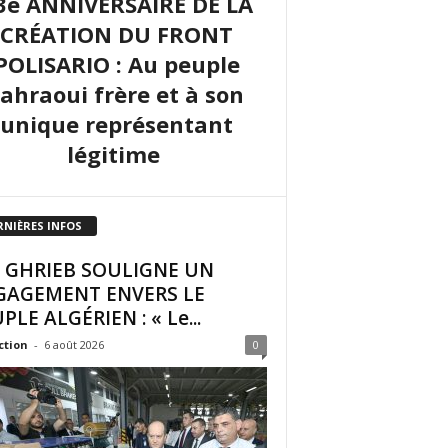
3e ANNIVERSAIRE DE LA
CRÉATION DU FRONT
POLISARIO : Au peuple
sahraoui frère et à son
unique représentant
légitime
RNIÈRES INFOS
I GHRIEB SOULIGNE UN
GAGEMENT ENVERS LE
PLE ALGÉRIEN : « Le...
ction
-
6 août 2026
0