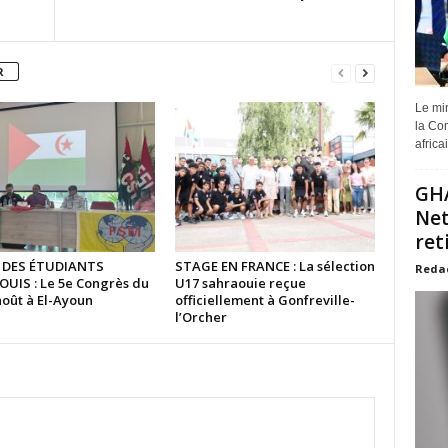
R
Le min
la Com
africa
GHA
Net
ret
 DES ÉTUDIANTS
STAGE EN FRANCE : La sélection
Reda
UIS : Le 5e Congrès du
U17 sahraouie reçue
août à El-Ayoun
officiellement à Gonfreville-
l’Orcher