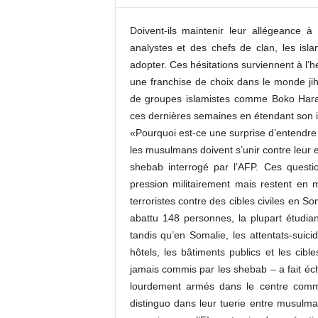
c
o
Doivent-ils maintenir leur allégeance à
m
analystes et des chefs de clan, les isl
adopter. Ces hésitations surviennent à l’h
une franchise de choix dans le monde jiha
de groupes islamistes comme Boko Haram
ces dernières semaines en étendant son 
«Pourquoi est-ce une surprise d’entendre 
les musulmans doivent s’unir contre leur
shebab interrogé par l’AFP. Ces questi
pression militairement mais restent en 
terroristes contre des cibles civiles en 
abattu 148 personnes, la plupart étudian
tandis qu’en Somalie, les attentats-suici
hôtels, les bâtiments publics et les cibl
jamais commis par les shebab – a fait é
lourdement armés dans le centre comme
distinguo dans leur tuerie entre musulm