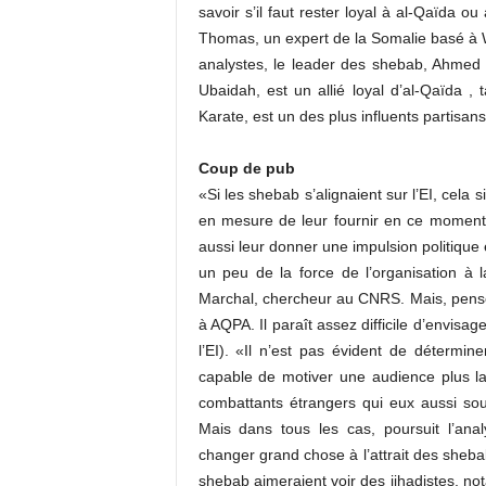
savoir s’il faut rester loyal à al-Qaïda ou
Thomas, un expert de la Somalie basé à 
analystes, le leader des shebab, Ahme
Ubaidah, est un allié loyal d’al-Qaïda ,
Karate, est un des plus influents partisans
Coup de pub
«Si les shebab s’alignaient sur l’EI, cela 
en mesure de leur fournir en ce moment»,
aussi leur donner une impulsion politique 
un peu de la force de l’organisation à 
Marchal, chercheur au CNRS. Mais, pense l
à AQPA. Il paraît assez difficile d’envi
l’EI). «Il n’est pas évident de déterminer 
capable de motiver une audience plus l
combattants étrangers qui eux aussi so
Mais dans tous les cas, poursuit l’ana
changer grand chose à l’attrait des shebab
shebab aimeraient voir des jihadistes, no