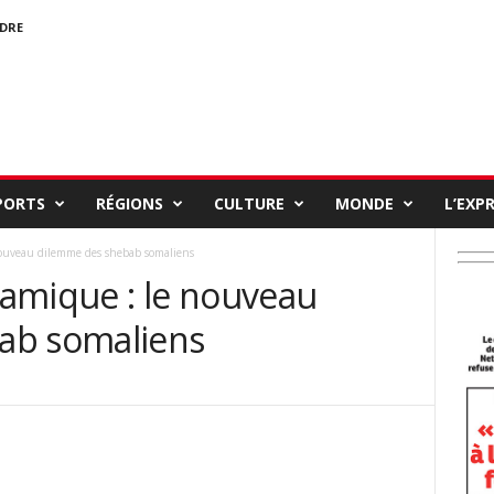
NDRE
PORTS
RÉGIONS
CULTURE
MONDE
L’EXP
 nouveau dilemme des shebab somaliens
slamique : le nouveau
ab somaliens