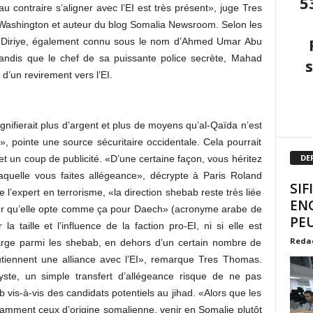
5
 au contraire s’aligner avec l’EI est très présent», juge Tres
Washington et auteur du blog Somalia Newsroom. Selon les
d Diriye, également connu sous le nom d’Ahmed Umar Abu
 tandis que le chef de sa puissante police secrète, Mahad
 d’un revirement vers l’EI.
signifierait plus d’argent et plus de moyens qu’al-Qaïda n’est
 pointe une source sécuritaire occidentale. Cela pourrait
DE
et un coup de publicité. «D’une certaine façon, vous héritez
laquelle vous faites allégeance», décrypte à Paris Roland
SIF
’expert en terrorisme, «la direction shebab reste très liée
EN
sager qu’elle opte comme ça pour Daech» (acronyme arabe de
PEU
la taille et l’influence de la faction pro-EI, ni si elle est
Reda
arge parmi les shebab, en dehors d’un certain nombre de
utiennent une alliance avec l’EI», remarque Tres Thomas.
lyste, un simple transfert d’allégeance risque de ne pas
 vis-à-vis des candidats potentiels au jihad. «Alors que les
tamment ceux d’origine somalienne, venir en Somalie plutôt