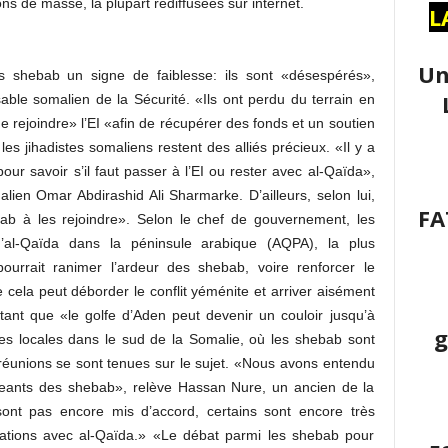
ns de masse, la plupart rediffusées sur internet.
L
Un
es shebab un signe de faiblesse: ils sont «désespérés»,
ble somalien de la Sécurité. «Ils ont perdu du terrain en
de rejoindre» l’EI «afin de récupérer des fonds et un soutien
les jihadistes somaliens restent des alliés précieux. «Il y a
ur savoir s’il faut passer à l’EI ou rester avec al-Qaïda»,
lien Omar Abdirashid Ali Sharmarke. D’ailleurs, selon lui,
FA
ebab à les rejoindre». Selon le chef de gouvernement, les
d’al-Qaïda dans la péninsule arabique (AQPA), la plus
pourrait ranimer l’ardeur des shebab, voire renforcer le
 cela peut déborder le conflit yéménite et arriver aisément
tant que «le golfe d’Aden peut devenir un couloir jusqu’à
g
ces locales dans le sud de la Somalie, où les shebab sont
réunions se sont tenues sur le sujet. «Nous avons entendu
igeants des shebab», relève Hassan Nure, un ancien de la
ont pas encore mis d’accord, certains sont encore très
relations avec al-Qaïda.» «Le débat parmi les shebab pour