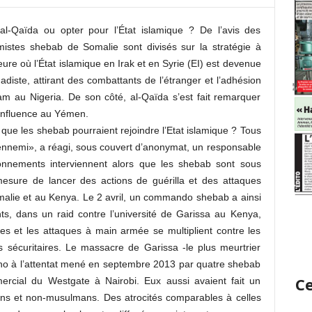
 al-Qaïda ou opter pour l’État islamique ? De l’avis des
amistes shebab de Somalie sont divisés sur la stratégie à
eure où l’État islamique en Irak et en Syrie (EI) est devenue
diste, attirant des combattants de l’étranger et l’adhésion
 au Nigeria. De son côté, al-Qaïda s’est fait remarquer
influence au Yémen.
que les shebab pourraient rejoindre l’Etat islamique ? Tous
 ennemi», a réagi, sous couvert d’anonymat, un responsable
onnements interviennent alors que les shebab sont sous
mesure de lancer des actions de guérilla et des attaques
Somalie et au Kenya. Le 2 avril, un commando shebab a ainsi
ts, dans un raid contre l’université de Garissa au Kenya,
des et les attaques à main armée se multiplient contre les
es sécuritaires. Le massacre de Garissa -le plus meurtrier
cho à l’attentat mené en septembre 2013 par quatre shebab
Ce
rcial du Westgate à Nairobi. Eux aussi avaient fait un
ans et non-musulmans. Des atrocités comparables à celles