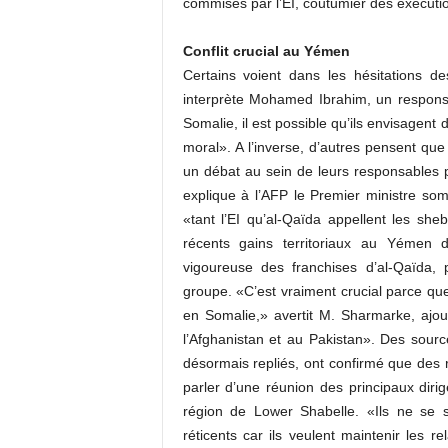
commises par l’EI, coutumier des exécutio
Conflit crucial au Yémen
Certains voient dans les hésitations d
interprète Mohamed Ibrahim, un responsa
Somalie, il est possible qu’ils envisagent 
moral». A l’inverse, d’autres pensent que 
un débat au sein de leurs responsables po
explique à l’AFP le Premier ministre soma
«tant l’EI qu’al-Qaïda appellent les sh
récents gains territoriaux au Yémen 
vigoureuse des franchises d’al-Qaïda, 
groupe. «C’est vraiment crucial parce que
en Somalie,» avertit M. Sharmarke, ajou
l’Afghanistan et au Pakistan». Des sour
désormais repliés, ont confirmé que des 
parler d’une réunion des principaux dir
région de Lower Shabelle. «Ils ne se s
réticents car ils veulent maintenir les 