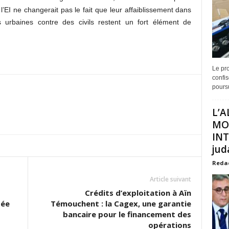
l’EI ne changerait pas le fait que leur affaiblissement dans
es urbaines contre des civils restent un fort élément de
Le pro
confis
poursu
L’A
MO
INT
juda
Reda
Article suivant
Crédits d’exploitation à Aïn
dée
Témouchent : la Cagex, une garantie
bancaire pour le financement des
opérations