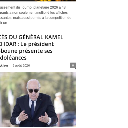
rgissement du Tournoi planétaire 2026 à 48
ipants a non seulement multiplié les affiches
ssantes, mais aussi permis à la compétition de
r un...
CÈS DU GÉNÉRAL KAMEL
HDAR : Le président
boune présente ses
doléances
ction
-
6 août 2026
0