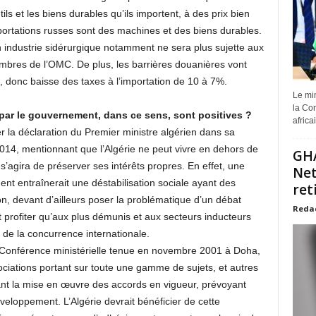
ls et les biens durables qu’ils importent, à des prix bien
rtations russes sont des machines et des biens durables.
 industrie sidérurgique notamment ne sera plus sujette aux
bres de l’OMC. De plus, les barrières douanières vont
, donc baisse des taxes à l’importation de 10 à 7%.
Le min
la Com
ar le gouvernement, dans ce sens, sont positives ?
africa
er la déclaration du Premier ministre algérien dans sa
014, mentionnant que l’Algérie ne peut vivre en dehors de
GHA
l s’agira de préserver ses intérêts propres. En effet, une
Net
t entraînerait une déstabilisation sociale ayant des
ret
n, devant d’ailleurs poser la problématique d’un débat
Reda
t profiter qu’aux plus démunis et aux secteurs inducteurs
 de la concurrence internationale.
e Conférence ministérielle tenue en novembre 2001 à Doha,
ciations portant sur toute une gamme de sujets, et autres
ant la mise en œuvre des accords en vigueur, prévoyant
veloppement. L’Algérie devrait bénéficier de cette