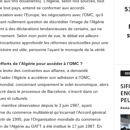
 aux fins douanières). L’Algérie, selon nos sources, tout
5
e tout pays, entend se conformer aux accords
ciation avec l’Europe, les négociations avec l’OMC, qu’il
ant nullement question de discréditer l’image de l’Algérie
ent à des déclarations tendancieuses de certains, qui ne
nement. Selon mon point de vue, le débat est ailleurs :
ocarbures approfondir les réformes structurelles pour une
ictoire est utile, personne l’ayant le monopole de la vérité.
forts de l’Algérie pour accéder à l’OMC ?
la levée des contraintes aux affaires, a demandé
DE
’aider l’Algérie à accélérer son adhésion à l’OMC,
 mondial, concernant uniquement le volet économique, alors
SIF
ancré dans le processus de Barcelone, s’inscrit dans un
EN
ues et culturels.
PEU
st membre observateur depuis le 3 juin 1987, ayant
Reda
ème du commerce multilatéral qu’incarnait l’Accord général
artir de 1995, par l’Organisation mondiale du commerce
 de l’Algérie au GATT a été institué le 17 juin 1987. En