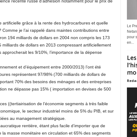
périence récente russe d’adhésion notamment pour le prix de
 artificielle grâce à la rente des hydrocarbures et quelle
Le Pre
? Comme je l’ai rappelé dans maintes contributions entre
Netan
pour s
ron 194 milliards de dollars en 2004 non compris les 173
en...
 milliards de dollars en 2013 compressant artificiellement
ns approcherait les 9/10%, l’importance de la dépense
Les
l’h
ionnement et d’équipement entre 2000/2013) l’ont été
mon
bures représentent 97/98% (700 milliards de dollars de
Reda
mportant 70% des besoins des ménages et des entreprises
ration ne dépasse pas 15% ( importation en devises de 500
ces ((tertiairisation de l’économie segments à très faible
conomique, le secteur industriel moins de 5% du PIB, et sur
tiées au management stratégique.
aucratique rentière, étant plus facile d’importer que de
e la masse monétaire en circulation et 65% des segments