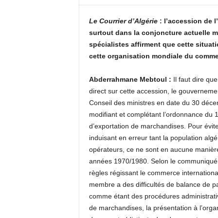
c
o
Le Courrier d’Algérie
: l’accession de l
m
surtout dans la conjoncture actuelle m
spécialistes affirment que cette situat
cette organisation mondiale du commer
Abderrahmane Mebtoul :
Il faut dire qu
direct sur cette accession, le gouvernem
Conseil des ministres en date du 30 déce
modifiant et complétant l’ordonnance du 19
d’exportation de marchandises. Pour éviter
induisant en erreur tant la population alg
opérateurs, ce ne sont en aucune manière
années 1970/1980. Selon le communiqué d
règles régissant le commerce international
membre a des difficultés de balance de pa
comme étant des procédures administrativ
de marchandises, la présentation à l’org