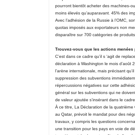
pourront bientôt acheter des machines-outi
moins élevés qu’auparavant. 45% des impo
Avec l’adhésion de la Russie à l’OMC, son
quotas imposés aux exportateurs non mem
disparaître sur 700 catégories de produits
Trouvez-vous que les actions menées p
C’est dans ce cadre qu’il s ‘agit de replac
déclaration à Washington le mois d’août 2
l’arène internationale, mais précisant qu’i
suppression des subventions immédiatemen
répercussions négatives sur cette adhésio
général sur les subventions qui ne doiven
de valeur ajoutée s’insérant dans le cadre
À ce titre, La Déclaration de la quatrièm
au Qatar, prévoit le mandat pour des négo
travaux, y compris les questions concern
une transition pour les pays en voie de dé