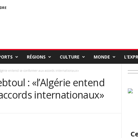
NDRE
PORTS
RÉGIONS
CULTURE
MONDE
L’EXP
gérie entend se conformer aux accords internationaux»
oul : «l’Algérie entend
accords internationaux»
Ce