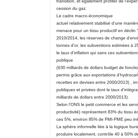
transition, et également profiter de l’ex
cession du gaz.
Le cadre macro-économique
actuel relativement stabilisé d’une manière
menace pour un tissu productif en déclin 
2010/2014, les réserves de change d’envi
tonnes d’or, les subventions estimées à 25
le taux d’inflation qui sans ces subventio
publique
(630 milliards de dollars budget de fonct
permis grâce aux exportations d’hydrocar
recettes en devises entre 2000/2013) , i
publiques et privées dont le taux d’intég
milliards de dollars entre 2000/2013).
Selon l’ONS le petit commerce et les servi
productivité) représentent 83% du tissu é
ces 5%, environ 85% de PMI-PME peu ini
La sphère informelle liée à la logique bure
produire localement, contrôle 40 à 50% d