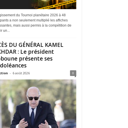
rgissement du Tournoi planétaire 2026 à 48
ipants a non seulement multiplié les affiches
ssantes, mais aussi permis à la compétition de
r un...
CÈS DU GÉNÉRAL KAMEL
HDAR : Le président
boune présente ses
doléances
ction
-
6 août 2026
0