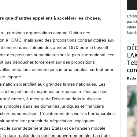
L'éla
rs que d’autres appellent à accélérer les choses.
partic
intére
tre, certaines organisations comme l’Union des
franchi
on à l’OMC, mais avec des propositions contradictoires aux
DÉ
ant encore dans l’utopie des années 1970 pour le boycott
LAK
oir des positions humanitaires sur le plan international, cce
Teb
oit pas déboucher forcément sur des propositions
con
velles mutations économiques internationales, surtout pour
que importé.
Reda
 nation s’identifiait aux grandes firmes nationales. Les
es dites petites et moyennes entreprises reliées par des
rallèlement, à mesure de l’insertion dans la division
 de symboles dans les domaines juridiques et financiers
ction personnalisée. L’éclatement des vieilles bureaucraties
ait perdre leur pouvoir de négociation, expliquant
avec le surendettement des États) et de l’ancien modèle
à la dure réalité de la gestion gouvernementale. La chute