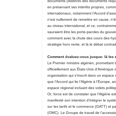
documents (distincts des documents requis
en préservant ses intérêts propres, comm
internationaux, notamment l’Accord d’asso
n’est nullement de remettre en cause, n’ét
au niveau international, et ce, contrairem
sauraient être les porte-paroles du gouver
comment avec la chute des cours des hydr
stratégie hors rente; et là le débat contrad
Comment évaluez-vous jusque- là les ef
Le Premier ministre algérien, promettant 
officiellement aux États-Unis d’Amérique d
organisation qui s’inscrit dans un espace
que l’Accord qui lie l’Algérie à l’Europe, 
espace régional incluant des volets politiq
Or, force est de constater que l’Algérie e
manifesté son intention d’intégrer le syst
sur les tarifs et le commerce (GATT) et p
(OMC). Le Groupe de travail de l’accession