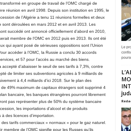
transformé en groupe de travail de l’OMC chargé de
ière réunion en avril 1998. Depuis son institution en 1995, le
cession de l’Algérie a tenu 11 réunions formelles et deux
se sont déroulées en mars 2012 et en avril 2013. Les
sont succédé ont annoncé officiellement d’abord en 2010,
 serait membre de l’OMC en 2012 puis en 2013. Ils ont été
eux qui ayant posé de sérieuses oppositions sont l’Union
Le pro
Pour accéder à l’OMC, la Russie a conclu 30 accords
confis
poursu
ervices, et 57 pour l’accès au marché des biens.
 accepté d’abaisser le seuil de ses tarifs à 7,3%, contre
L’A
té de limiter ses subventions agricoles à 9 milliards de
MO
ivement à 4,4 milliards d’ici 2018. Sur le plan des
INT
il de 49% maximum de capitaux étrangers soit supprimé 4
juda
plan bancaire, les banques étrangères pourront librement
Reda
urront pas représenter plus de 50% du système bancaire
accession, les importations d’alcool et de produits
à des licences d’importation.
 des tarifs commerciaux « normaux » pour le gaz naturel.
nir membre de l’OMC signifie pour les Russes qu’ils