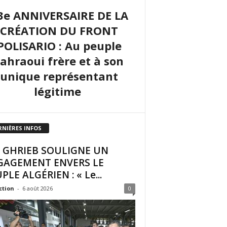
3e ANNIVERSAIRE DE LA
CRÉATION DU FRONT
POLISARIO : Au peuple
sahraoui frère et à son
unique représentant
légitime
RNIÈRES INFOS
I GHRIEB SOULIGNE UN
GAGEMENT ENVERS LE
PLE ALGÉRIEN : « Le...
ction
-
6 août 2026
0