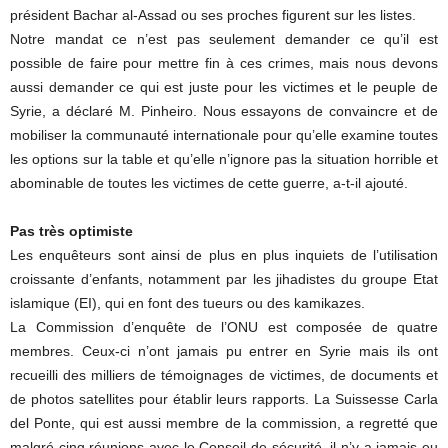
président Bachar al-Assad ou ses proches figurent sur les listes.
Notre mandat ce n’est pas seulement demander ce qu’il est
possible de faire pour mettre fin à ces crimes, mais nous devons
aussi demander ce qui est juste pour les victimes et le peuple de
Syrie, a déclaré M. Pinheiro. Nous essayons de convaincre et de
mobiliser la communauté internationale pour qu’elle examine toutes
les options sur la table et qu’elle n’ignore pas la situation horrible et
abominable de toutes les victimes de cette guerre, a-t-il ajouté.
Pas très optimiste
Les enquêteurs sont ainsi de plus en plus inquiets de l’utilisation
croissante d’enfants, notamment par les jihadistes du groupe Etat
islamique (EI), qui en font des tueurs ou des kamikazes.
La Commission d’enquête de l’ONU est composée de quatre
membres. Ceux-ci n’ont jamais pu entrer en Syrie mais ils ont
recueilli des milliers de témoignages de victimes, de documents et
de photos satellites pour établir leurs rapports. La Suissesse Carla
del Ponte, qui est aussi membre de la commission, a regretté que
malgré cinq réunions avec le Conseil de sécurité, il n’y a jamais eu