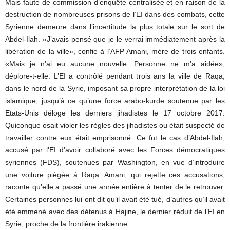
Mais faute de commission d’enquête centralisée et en raison de la
destruction de nombreuses prisons de l’EI dans des combats, cette
Syrienne demeure dans l’incertitude la plus totale sur le sort de
Abdel-Ilah. «J’avais pensé que je le verrai immédiatement après la
libération de la ville», confie à l’AFP Amani, mère de trois enfants.
«Mais je n’ai eu aucune nouvelle. Personne ne m’a aidée»,
déplore-t-elle. L’EI a contrôlé pendant trois ans la ville de Raqa,
dans le nord de la Syrie, imposant sa propre interprétation de la loi
islamique, jusqu’à ce qu’une force arabo-kurde soutenue par les
Etats-Unis déloge les derniers jihadistes le 17 octobre 2017.
Quiconque osait violer les règles des jihadistes ou était suspecté de
travailler contre eux était emprisonné. Ce fut le cas d’Abdel-Ilah,
accusé par l’EI d’avoir collaboré avec les Forces démocratiques
syriennes (FDS), soutenues par Washington, en vue d’introduire
une voiture piégée à Raqa. Amani, qui rejette ces accusations,
raconte qu’elle a passé une année entière à tenter de le retrouver.
Certaines personnes lui ont dit qu’il avait été tué, d’autres qu’il avait
été emmené avec des détenus à Hajine, le dernier réduit de l’EI en
Syrie, proche de la frontière irakienne.