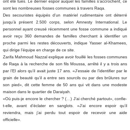
ont été tués. Le dernier espoir auquel les familles s’accrochent, ce
sont les nombreuses fosses communes à travers Raqa.
Des secouristes équipés d’un matériel rudimentaire ont déterré
jusqu’à présent 2.500 corps, selon Amnesty International. Le
personnel ayant creusé récemment une fosse commune a indiqué
avoir reçu 360 demandes de familles cherchant à identifier un
proche parmi les restes découverts, indique Yasser al-Khamees,
qui dirige l’équipe en charge de ce site.
Zarifa Mahmoud Nazzal explique avoir fouillé les fosses communes
de Raqa à la recherche de son fils Moussa, arrêté il y a trois ans
par l’EI alors qu’il avait juste 17 ans. «J’essaie de l’identifier par le
grain de beauté qu’il a entre ses sourcils ou par des brûlures sur
son pied», dit cette femme de 50 ans qui vit dans une modeste
maison dans le quartier de Daraiyah.
«Où puis-je encore le chercher ? (…) J’ai cherché partout», confie-
t-elle, avant d’éclater en sanglots. «J’ai encore espoir qu’il
reviendra, mais j’ai perdu tout espoir de recevoir une aide
officielle».