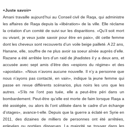
«Juste savoir»
Amani travaille aujourd’hui au Conseil civil de Raqa, qui administre
les affaires de Raqa depuis la «libération» de la ville. Elle réclame
la création d’un comité de suivi sur les disparitions. «Qu’il soit mort
ou vivant, je veux juste savoir pour être en paix», dit cette femme
dont les cheveux sont recouverts d’un voile beige pailleté. A 22 ans,
Hanane, elle, souffre de ne plus avoir sa soeur aînée auprès d’elle.
Razane a été arrêtée lors d’un raid de jihadistes il y a deux ans, et
accusée avec sept amis d’être des «espions du régime» et des
«apostats». «Nous n’avons aucune nouvelle. Il n’y a personne que
nous n’ayons pas contacté, en vain», indique la jeune femme qui
passe en revue différents scénarios, plus noirs les uns que les
autres. «S’ils ne l’ont pas tuée, elle a peut-être péri dans un
bombardement. Peut-être qu’elle est morte de faim lorsque Raqa a
été assiégée, ou alors ils l’ont utilisée dans le cadre d’un échange
d’otages», avance-t-elle. Depuis que la guerre a éclaté en Syrie en
2011, des dizaines de milliers de personnes ont été arrêtées,
enlevées ou portées disparues. La majorité se trouver dans les