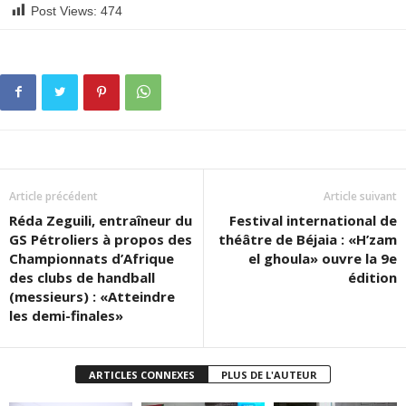
Post Views:
474
Article précédent
Article suivant
Réda Zeguili, entraîneur du
Festival international de
GS Pétroliers à propos des
théâtre de Béjaia : «H’zam
Championnats d’Afrique
el ghoula» ouvre la 9e
des clubs de handball
édition
(messieurs) : «Atteindre
les demi-finales»
ARTICLES CONNEXES
PLUS DE L'AUTEUR