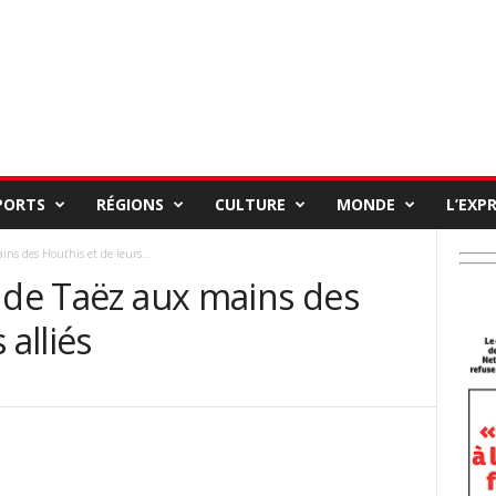
PORTS
RÉGIONS
CULTURE
MONDE
L’EXP
ins des Houthis et de leurs...
 de Taëz aux mains des
 alliés