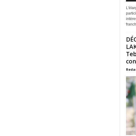
L'éla
partic
intére
franchi
DÉ
LAK
Teb
con
Reda