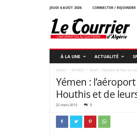
JEUDI 6 AOÛT 2026
CONNECTER / REJOINDRE
l
e
c
o
u
r
r
À LA UNE
ACTUALITÉ
S
i
e
Accueil
MONDE
Yémen : l’aéroport de Taëz aux ma
r
Yémen : l’aéroport
-
d
Houthis et de leurs
a
l
g
22 mars 2015
0
e
r
i
e
.