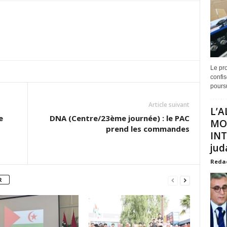
Le pro
confis
poursu
Article suivant
L’A
e
DNA (Centre/23ème journée) : le PAC
MO
prend les commandes
INT
juda
Reda
R