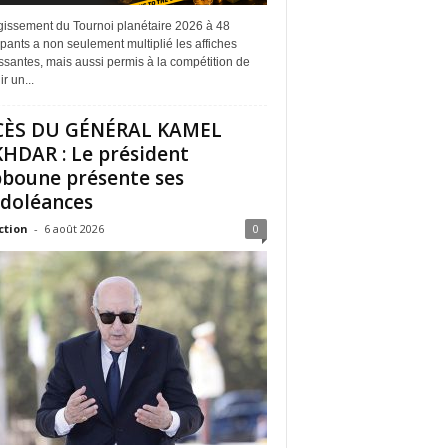
rgissement du Tournoi planétaire 2026 à 48
ipants a non seulement multiplié les affiches
ssantes, mais aussi permis à la compétition de
r un...
CÈS DU GÉNÉRAL KAMEL
HDAR : Le président
boune présente ses
doléances
ction
-
6 août 2026
0