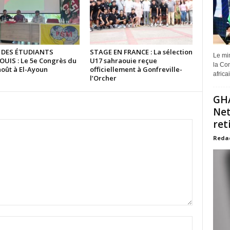
 DES ÉTUDIANTS
STAGE EN FRANCE : La sélection
Le min
UIS : Le 5e Congrès du
U17 sahraouie reçue
la Com
août à El-Ayoun
officiellement à Gonfreville-
africa
l’Orcher
GHA
Net
ret
Reda