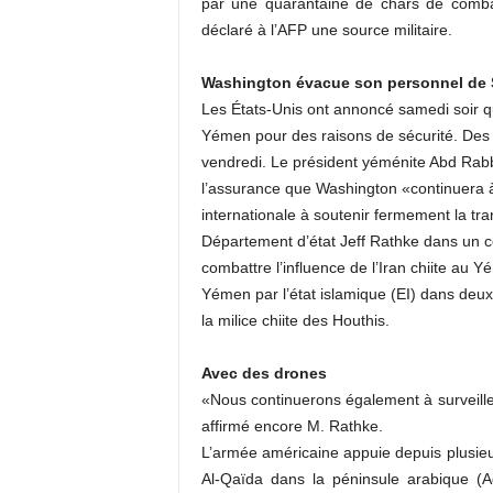
par une quarantaine de chars de combat,
déclaré à l’AFP une source militaire.
Washington évacue son personnel de
Les États-Unis ont annoncé samedi soir qu
Yémen pour des raisons de sécurité. Des a
vendredi. Le président yéménite Abd Rabb
l’assurance que Washington «continuera 
internationale à soutenir fermement la tra
Département d’état Jeff Rathke dans un 
combattre l’influence de l’Iran chiite au
Yémen par l’état islamique (EI) dans deu
la milice chiite des Houthis.
Avec des drones
«Nous continuerons également à surveill
affirmé encore M. Rathke.
L’armée américaine appuie depuis plusieu
Al-Qaïda dans la péninsule arabique 