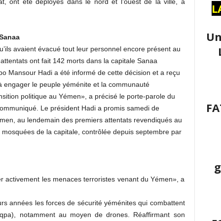
 ont été déployés dans le nord et l’ouest de la ville, a
L
Un
 Sanaa
’ils avaient évacué tout leur personnel encore présent au
ttentats ont fait 142 morts dans la capitale Sanaa
o Mansour Hadi a été informé de cette décision et a reçu
à engager le peuple yéménite et la communauté
nsition politique au Yémen», a précisé le porte-parole du
FA
communiqué. Le président Hadi a promis samedi de
 Yémen, au lendemain des premiers attentats revendiqués au
x mosquées de la capitale, contrôlée depuis septembre par
g
er activement les menaces terroristes venant du Yémen», a
rs années les forces de sécurité yéménites qui combattent
(Aqpa), notamment au moyen de drones. Réaffirmant son