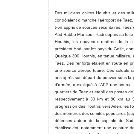
c
o
Des miliciens chiites Houthis et des mili
m
contrôlaient dimanche l’aéroport de Taëz,
t-on appris de sources sécuritaires. Taëz
Abd Rabbo Mansour Hadi depuis sa fuite en
Houthis, les nouveaux maîtres de la cap
président Hadi par les pays du Golfe, dont
Quelque 300 Houthis, en tenue militaire, 
Taëz. Des renforts étaient en route en 
une source aéroportuaire. Ces soldats son
ans après son départ du pouvoir sous la pr
d’armée, a expliqué à l’AFP une source mi
quartiers de Taëz et établi des postes de 
respectivement à 30 km et 80 km au Su
progression des Houthis vers Aden, les fo
des membres des comités populaires (supp
défenses autour de la capitale du Sud,
établissaient, notamment une ceinture de