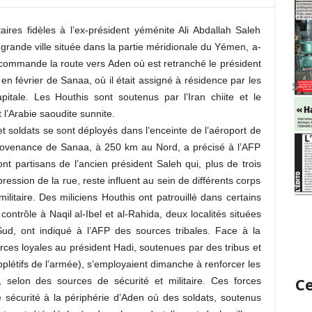
taires fidèles à l’ex-président yéménite Ali Abdallah Saleh
 grande ville située dans la partie méridionale du Yémen, a-
 commande la route vers Aden où est retranché le président
 février de Sanaa, où il était assigné à résidence par les
itale. Les Houthis sont soutenus par l’Iran chiite et le
 l’Arabie saoudite sunnite.
et soldats se sont déployés dans l’enceinte de l’aéroport de
provenance de Sanaa, à 250 km au Nord, a précisé à l’AFP
t partisans de l’ancien président Saleh qui, plus de trois
ession de la rue, reste influent au sein de différents corps
litaire. Des miliciens Houthis ont patrouillé dans certains
contrôle à Naqil al-Ibel et al-Rahida, deux localités situées
d, ont indiqué à l’AFP des sources tribales. Face à la
rces loyales au président Hadi, soutenues par des tribus et
létifs de l’armée), s’employaient dimanche à renforcer les
Ce
 selon des sources de sécurité et militaire. Ces forces
 sécurité à la périphérie d’Aden où des soldats, soutenus