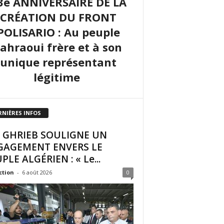
3e ANNIVERSAIRE DE LA
CRÉATION DU FRONT
POLISARIO : Au peuple
sahraoui frère et à son
unique représentant
légitime
RNIÈRES INFOS
I GHRIEB SOULIGNE UN
GAGEMENT ENVERS LE
PLE ALGÉRIEN : « Le...
ction
-
6 août 2026
0