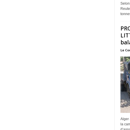
Selon
Reuter
tonnes
PR
LIT
bal
Le Co
Alger 
la ca
d’assa