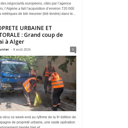
 des négociants européens, cités par l’agence
s, l’Algérie a fait l’acquisition d’environ 720 000
 métriques de blé meunier (blé tendre) dans le...
OPRETE URBAINE ET
TORALE : Grand coup de
ai à Alger
urrier
-
8 août 2026
0
a vécu ce week-end au rythme de la 9ᵉ édition de
mpagne de propreté urbaine, une vaste opération
inissement menée hier et...