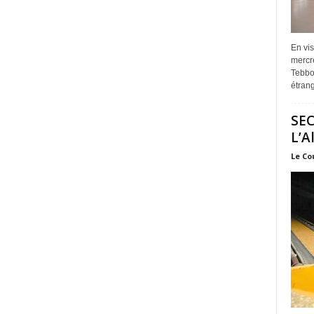
En vis
mercre
Tebbou
étrang
SEC
L’A
Le Co