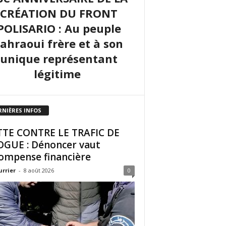
CRÉATION DU FRONT
POLISARIO : Au peuple
sahraoui frère et à son
unique représentant
légitime
RNIÈRES INFOS
TE CONTRE LE TRAFIC DE
GUE : Dénoncer vaut
ompense financière
urrier
-
8 août 2026
0