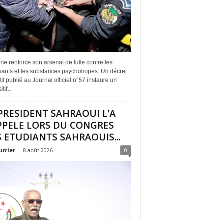
rie renforce son arsenal de lutte contre les
iants et les substances psychotropes. Un décret
if publié au Journal officiel n°57 instaure un
tif...
PRESIDENT SAHRAOUI L’A
PPELE LORS DU CONGRES
 ETUDIANTS SAHRAOUIS...
urrier
-
8 août 2026
0