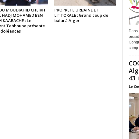
 DU MOUDJAHID CHEIKH
PROPRETE URBAINE ET
EL HADJ MOHAMED BEN
LITTORALE : Grand coup de
 KAABACHE : Le
balai à Alger
ent Tebboune présente
ndoléances
Dans 
prési
Congr
camp 
COO
Alg
43 
Le Co