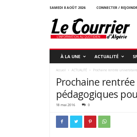
SAMEDI 8 AOÛT 2026
CONNECTER / REJOIND
l
e
c
o
u
r
r
À LA UNE
ACTUALITÉ
S
i
e
Accueil
ACTUALITÉ
Prochaine rentrée universitaire
r
Prochaine rentrée u
-
d
pédagogiques pour
a
l
g
18 mai 2016
0
e
r
i
e
.