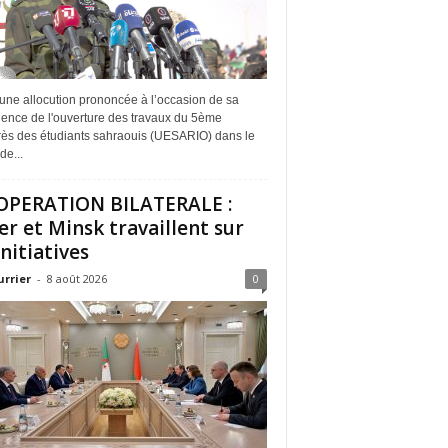
une allocution prononcée à l’occasion de sa
dence de l'ouverture des travaux du 5ème
ès des étudiants sahraouis (UESARIO) dans le
de...
PERATION BILATERALE :
er et Minsk travaillent sur
initiatives
urrier
-
8 août 2026
0