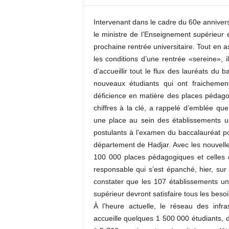
c
o
Intervenant dans le cadre du 60e anniversa
m
le ministre de l’Enseignement supérieur 
prochaine rentrée universitaire. Tout en a
les conditions d’une rentrée «sereine», 
d’accueillir tout le flux des lauréats du
nouveaux étudiants qui ont fraicheme
déficience en matière des places pédagog
chiffres à la clé, a rappelé d’emblée que
une place au sein des établissements un
postulants à l’examen du baccalauréat po
département de Hadjar. Avec les nouvelles
100 000 places pédagogiques et celles q
responsable qui s’est épanché, hier, sur
constater que les 107 établissements univ
supérieur devront satisfaire tous les beso
À l’heure actuelle, le réseau des infras
accueille quelques 1 500 000 étudiants, d