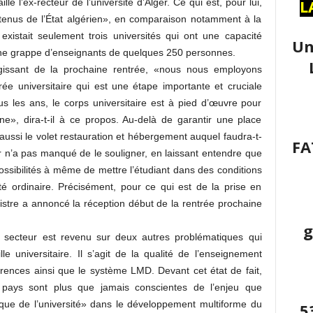
L
llé l’ex-recteur de l’université d’Alger. Ce qui est, pour lui,
utenus de l’État algérien», en comparaison notamment à la
 existait seulement trois universités qui ont une capacité
Un
une grappe d’enseignants de quelques 250 personnes.
gissant de la prochaine rentrée, «nous nous employons
rée universitaire qui est une étape importante et cruciale
s les ans, le corps universitaire est à pied d’œuvre pour
ine», dira-t-il à ce propos. Au-delà de garantir une place
aussi le volet restauration et hébergement auquel faudra-t-
FA
jar n’a pas manqué de le souligner, en laissant entendre que
possibilités à même de mettre l’étudiant dans des conditions
té ordinaire. Précisément, pour ce qui est de la prise en
stre a annoncé la réception début de la rentrée prochaine
g
u secteur est revenu sur deux autres problématiques qui
lle universitaire. Il s’agit de la qualité de l’enseignement
rences ainsi que le système LMD. Devant cet état de fait,
 pays sont plus que jamais conscientes de l’enjeu que
ique de l’université» dans le développement multiforme du
5