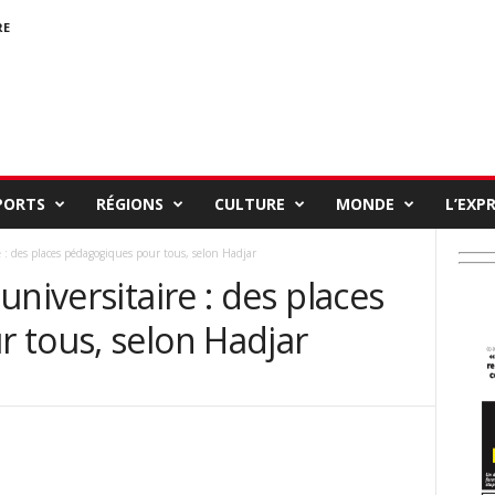
RE
PORTS
RÉGIONS
CULTURE
MONDE
L’EXP
 : des places pédagogiques pour tous, selon Hadjar
niversitaire : des places
 tous, selon Hadjar