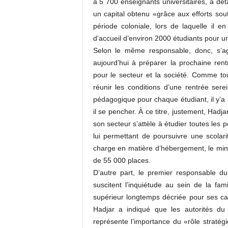
à 5 700 enseignants universitaires, a détai
un capital obtenu «grâce aux efforts so
période coloniale, lors de laquelle il en
d’accueil d’environ 2000 étudiants pour 
Selon le même responsable, donc, s’a
aujourd’hui à préparer la prochaine rent
pour le secteur et la société. Comme tou
réunir les conditions d’une rentrée sere
pédagogique pour chaque étudiant, il y’a 
il se pencher. À ce titre, justement, Had
son secteur s’attèle à étudier toutes les 
lui permettant de poursuivre une scolari
charge en matière d’hébergement, le mini
de 55 000 places.
D’autre part, le premier responsable d
suscitent l’inquiétude au sein de la fami
supérieur longtemps décriée pour ses ca
Hadjar a indiqué que les autorités du
représente l’importance du «rôle stratég