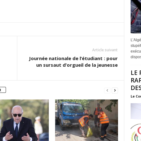
L’Algé
stupéf
Article suivant
exécut
disposi
Journée nationale de l’étudiant : pour
un sursaut d’orgueil de la jeunesse
LE 
RA
DES
R
Le Co