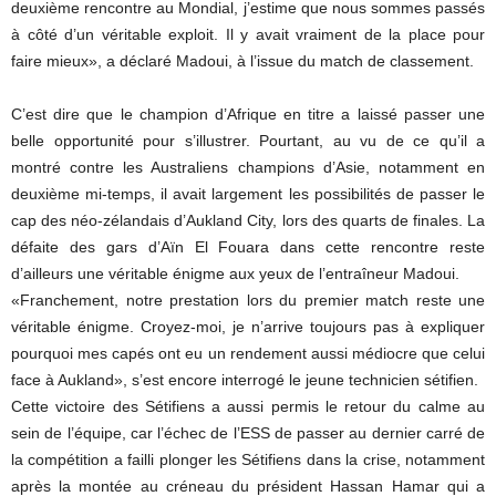
deuxième rencontre au Mondial, j’estime que nous sommes passés
à côté d’un véritable exploit. Il y avait vraiment de la place pour
faire mieux», a déclaré Madoui, à l’issue du match de classement.
C’est dire que le champion d’Afrique en titre a laissé passer une
belle opportunité pour s’illustrer. Pourtant, au vu de ce qu’il a
montré contre les Australiens champions d’Asie, notamment en
deuxième mi-temps, il avait largement les possibilités de passer le
cap des néo-zélandais d’Aukland City, lors des quarts de finales. La
défaite des gars d’Aïn El Fouara dans cette rencontre reste
d’ailleurs une véritable énigme aux yeux de l’entraîneur Madoui.
«Franchement, notre prestation lors du premier match reste une
véritable énigme. Croyez-moi, je n’arrive toujours pas à expliquer
pourquoi mes capés ont eu un rendement aussi médiocre que celui
face à Aukland», s’est encore interrogé le jeune technicien sétifien.
Cette victoire des Sétifiens a aussi permis le retour du calme au
sein de l’équipe, car l’échec de l’ESS de passer au dernier carré de
la compétition a failli plonger les Sétifiens dans la crise, notamment
après la montée au créneau du président Hassan Hamar qui a