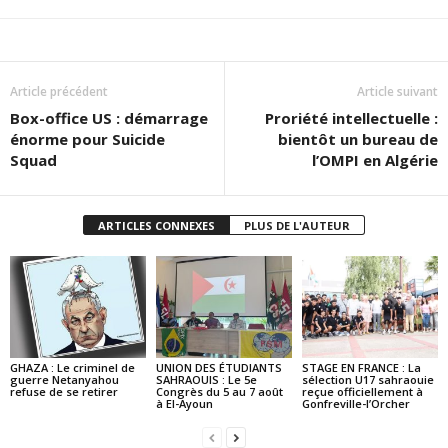
Article précédent
Article suivant
Box-office US : démarrage
Proriété intellectuelle :
énorme pour Suicide
bientôt un bureau de
Squad
l’OMPI en Algérie
ARTICLES CONNEXES
PLUS DE L'AUTEUR
GHAZA : Le criminel de
UNION DES ÉTUDIANTS
STAGE EN FRANCE : La
guerre Netanyahou
SAHRAOUIS : Le 5e
sélection U17 sahraouie
refuse de se retirer
Congrès du 5 au 7 août
reçue officiellement à
à El-Ayoun
Gonfreville-l’Orcher