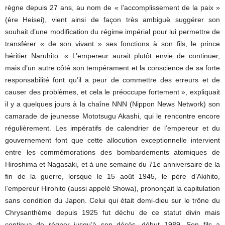
règne depuis 27 ans, au nom de « l’accomplissement de la paix »
(ère Heisei), vient ainsi de façon très ambiguë suggérer son
souhait d’une modification du régime impérial pour lui permettre de
transférer « de son vivant » ses fonctions à son fils, le prince
héritier Naruhito. « L’empereur aurait plutôt envie de continuer,
mais d’un autre côté son tempérament et la conscience de sa forte
responsabilité font qu’il a peur de commettre des erreurs et de
causer des problèmes, et cela le préoccupe fortement », expliquait
il y a quelques jours à la chaîne NNN (Nippon News Network) son
camarade de jeunesse Mototsugu Akashi, qui le rencontre encore
régulièrement. Les impératifs de calendrier de l’empereur et du
gouvernement font que cette allocution exceptionnelle intervient
entre les commémorations des bombardements atomiques de
Hiroshima et Nagasaki, et à une semaine du 71e anniversaire de la
fin de la guerre, lorsque le 15 août 1945, le père d’Akihito,
l’empereur Hirohito (aussi appelé Showa), prononçait la capitulation
sans condition du Japon. Celui qui était demi-dieu sur le trône du
Chrysanthème depuis 1925 fut déchu de ce statut divin mais
continua de régner jusqu’à son décès, début 1989. Son fils a