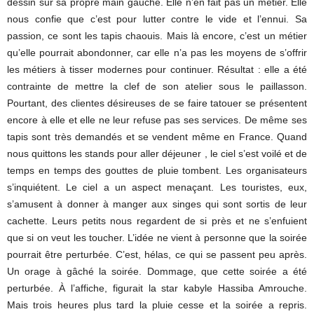
dessin sur sa propre main gauche. Elle n’en fait pas un métier. Elle
nous confie que c’est pour lutter contre le vide et l’ennui. Sa
passion, ce sont les tapis chaouis. Mais là encore, c’est un métier
qu’elle pourrait abondonner, car elle n’a pas les moyens de s’offrir
les métiers à tisser modernes pour continuer. Résultat : elle a été
contrainte de mettre la clef de son atelier sous le paillasson.
Pourtant, des clientes désireuses de se faire tatouer se présentent
encore à elle et elle ne leur refuse pas ses services. De même ses
tapis sont très demandés et se vendent même en France. Quand
nous quittons les stands pour aller déjeuner , le ciel s’est voilé et de
temps en temps des gouttes de pluie tombent. Les organisateurs
s’inquiétent. Le ciel a un aspect menaçant. Les touristes, eux,
s’amusent à donner à manger aux singes qui sont sortis de leur
cachette. Leurs petits nous regardent de si près et ne s’enfuient
que si on veut les toucher. L’idée ne vient à personne que la soirée
pourrait être perturbée. C’est, hélas, ce qui se passent peu après.
Un orage à gâché la soirée. Dommage, que cette soirée a été
perturbée. À l’affiche, figurait la star kabyle Hassiba Amrouche.
Mais trois heures plus tard la pluie cesse et la soirée a repris.