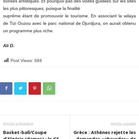
soirées artistiques. Et pourquoi pas des visites guidées sur les sites
les plus pittoresques, puisque la finalité
suprême étant de promouvoir le tourisme. En associant la wilaya
de Tizi Ouzou avec le parc national de Djurdjura, on aurait obtenu
un programme plus riche.
Ali D.
Post Views:
684
Article précédent
Article suivant
Basket-ball/Coupe
Grèce : Athènes rejette les
d’Algérie (dames) : le GS
demandes «absurdes» de