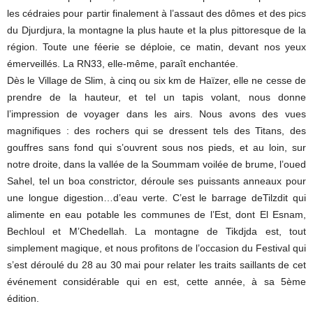
les cédraies pour partir finalement à l’assaut des dômes et des pics
du Djurdjura, la montagne la plus haute et la plus pittoresque de la
région. Toute une féerie se déploie, ce matin, devant nos yeux
émerveillés. La RN33, elle-même, paraît enchantée.
Dès le Village de Slim, à cinq ou six km de Haïzer, elle ne cesse de
prendre de la hauteur, et tel un tapis volant, nous donne
l’impression de voyager dans les airs. Nous avons des vues
magnifiques : des rochers qui se dressent tels des Titans, des
gouffres sans fond qui s’ouvrent sous nos pieds, et au loin, sur
notre droite, dans la vallée de la Soummam voilée de brume, l’oued
Sahel, tel un boa constrictor, déroule ses puissants anneaux pour
une longue digestion…d’eau verte. C’est le barrage deTilzdit qui
alimente en eau potable les communes de l’Est, dont El Esnam,
Bechloul et M’Chedellah. La montagne de Tikdjda est, tout
simplement magique, et nous profitons de l’occasion du Festival qui
s’est déroulé du 28 au 30 mai pour relater les traits saillants de cet
événement considérable qui en est, cette année, à sa 5ème
édition.