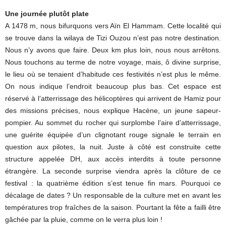
Une journée plutôt plate
A 1478 m, nous bifurquons vers Aïn El Hammam. Cette localité qui
se trouve dans la wilaya de Tizi Ouzou n’est pas notre destination.
Nous n’y avons que faire. Deux km plus loin, nous nous arrêtons.
Nous touchons au terme de notre voyage, mais, ô divine surprise,
le lieu où se tenaient d’habitude ces festivités n’est plus le même.
On nous indique l’endroit beaucoup plus bas. Cet espace est
réservé à l’atterrissage des hélicoptères qui arrivent de Hamiz pour
des missions précises, nous explique Hacène, un jeune sapeur-
pompier. Au sommet du rocher qui surplombe l’aire d’atterrissage,
une guérite équipée d’un clignotant rouge signale le terrain en
question aux pilotes, la nuit. Juste à côté est construite cette
structure appelée DH, aux accès interdits à toute personne
étrangère. La seconde surprise viendra après la clôture de ce
festival : la quatrième édition s’est tenue fin mars. Pourquoi ce
décalage de dates ? Un responsable de la culture met en avant les
températures trop fraîches de la saison. Pourtant la fête a failli être
gâchée par la pluie, comme on le verra plus loin !