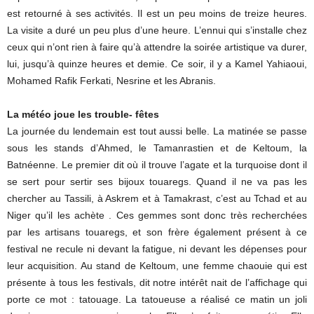
est retourné à ses activités. Il est un peu moins de treize heures.
La visite a duré un peu plus d’une heure. L’ennui qui s’installe chez
ceux qui n’ont rien à faire qu’à attendre la soirée artistique va durer,
lui, jusqu’à quinze heures et demie. Ce soir, il y a Kamel Yahiaoui,
Mohamed Rafik Ferkati, Nesrine et les Abranis.
La météo joue les trouble- fêtes
La journée du lendemain est tout aussi belle. La matinée se passe
sous les stands d’Ahmed, le Tamanrastien et de Keltoum, la
Batnéenne. Le premier dit où il trouve l’agate et la turquoise dont il
se sert pour sertir ses bijoux touaregs. Quand il ne va pas les
chercher au Tassili, à Askrem et à Tamakrast, c’est au Tchad et au
Niger qu’il les achète . Ces gemmes sont donc très recherchées
par les artisans touaregs, et son frère également présent à ce
festival ne recule ni devant la fatigue, ni devant les dépenses pour
leur acquisition. Au stand de Keltoum, une femme chaouie qui est
présente à tous les festivals, dit notre intérêt nait de l’affichage qui
porte ce mot : tatouage. La tatoueuse a réalisé ce matin un joli