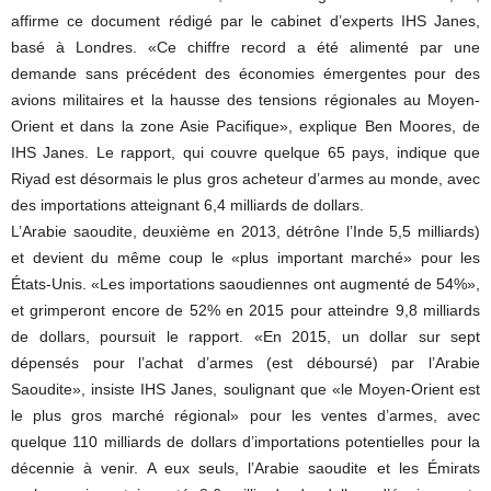
affirme ce document rédigé par le cabinet d’experts IHS Janes,
basé à Londres. «Ce chiffre record a été alimenté par une
demande sans précédent des économies émergentes pour des
avions militaires et la hausse des tensions régionales au Moyen-
Orient et dans la zone Asie Pacifique», explique Ben Moores, de
IHS Janes. Le rapport, qui couvre quelque 65 pays, indique que
Riyad est désormais le plus gros acheteur d’armes au monde, avec
des importations atteignant 6,4 milliards de dollars.
L’Arabie saoudite, deuxième en 2013, détrône l’Inde 5,5 milliards)
et devient du même coup le «plus important marché» pour les
États-Unis. «Les importations saoudiennes ont augmenté de 54%»,
et grimperont encore de 52% en 2015 pour atteindre 9,8 milliards
de dollars, poursuit le rapport. «En 2015, un dollar sur sept
dépensés pour l’achat d’armes (est déboursé) par l’Arabie
Saoudite», insiste IHS Janes, soulignant que «le Moyen-Orient est
le plus gros marché régional» pour les ventes d’armes, avec
quelque 110 milliards de dollars d’importations potentielles pour la
décennie à venir. A eux seuls, l’Arabie saoudite et les Émirats