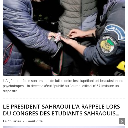
L’Algérie renforce son arsenal de lutte contre les stupéfiants et les substances
psychotropes. Un décret exécutif publié au Journal officiel n°57 instaure un
dispositif...
LE PRESIDENT SAHRAOUI L’A RAPPELE LORS
DU CONGRES DES ETUDIANTS SAHRAOUIS...
Le Courrier
-
8 août 2026
0