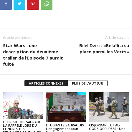
Article précédent
Article suivant
Star Wars : une
Bilel Dziri : «Belaïli a sa
description du deuxième
place parmi les Verts»
trailer de l’Episode 7 aurait
fuité
ARTICLES CONNEXES
PLUS DE L'AUTEUR
LE PRESIDENT SAHRAOUI
ÉTUDIANTS SAHRAOUIS :
CISJORDANIE ET AL-
L’A RAPPELE LORS DU
L’engagement pour
QODS OCCUPEES : Une
CONGRES DES