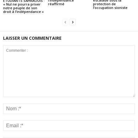
l’indépendance
escalade sous la
ETUDIANTS SAHRAOUIS :
réaffirmé
protection de
« Nul ne pourra priver
l’occupation sioniste
notre peuple de son
droit à l’indépendance »
LAISSER UN COMMENTAIRE