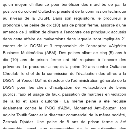
qu’un moyen d’influence pour bénéficier des marchés de par la
position du colonel Oultache, président de la commission technique
au niveau de la DGSN. Dans son réquisitoire, le procureur a
prononcé une peine de dix (10) ans de prison ferme, assortie d’une
amende de 1 million de dinars à l’encontre des principaux accusés
dans cette affaire de malversions dans laquelle sont impliqués 21
cadres de la DGSN et 3 responsable de l’entreprise «Algérien
Business Multimédia» (ABM). Des peines allant de cinq (5) ans à
dix (10) ans de prison ferme ont été requises à l’encore des
prévenus. Le procureur a requis la peine 10 ans contre Oultache
Chouïab, le chef de la commission de l’évaluation des offres à la
DGSN, et Youcef Daïmi, directeur de l’administration générale de la
DGSN pour les chefs d’inculpation de «dilapidation de biens
publics, faux et usage de faux, passation de marchés en violation
de la loi et abus d’autorité». La même peine a été requise
également contre le P-DG d’ABM, Mohamed Anti-Bouzar, son
adjoint Toufik Sator et le directeur commercial de la même société,
Zerrouk Djaïder. Une peine de 8 ans de prison ferme a été
demandée, aussi, aux responsables de la sous-direction des