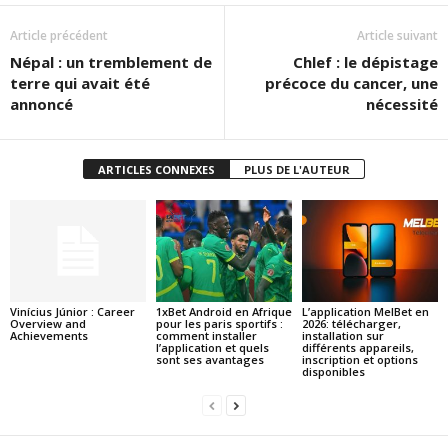
Article précédent
Article suivant
Népal : un tremblement de
Chlef : le dépistage
terre qui avait été
précoce du cancer, une
annoncé
nécessité
ARTICLES CONNEXES
PLUS DE L'AUTEUR
Vinícius Júnior : Career
1xBet Android en Afrique
L’application MelBet en
Overview and
pour les paris sportifs :
2026: télécharger,
Achievements
comment installer
installation sur
l’application et quels
différents appareils,
sont ses avantages
inscription et options
disponibles