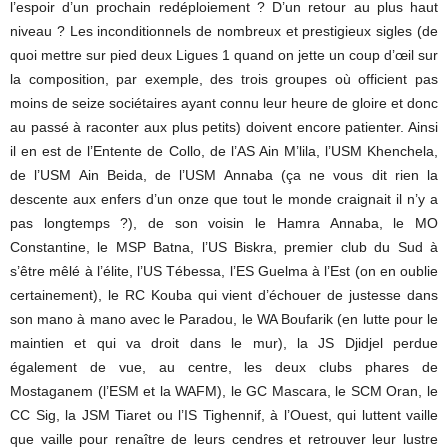
l’espoir d’un prochain redéploiement ? D’un retour au plus haut
niveau ? Les inconditionnels de nombreux et prestigieux sigles (de
quoi mettre sur pied deux Ligues 1 quand on jette un coup d’œil sur
la composition, par exemple, des trois groupes où officient pas
moins de seize sociétaires ayant connu leur heure de gloire et donc
au passé à raconter aux plus petits) doivent encore patienter. Ainsi
il en est de l’Entente de Collo, de l’AS Ain M’lila, l’USM Khenchela,
de l’USM Ain Beida, de l’USM Annaba (ça ne vous dit rien la
descente aux enfers d’un onze que tout le monde craignait il n’y a
pas longtemps ?), de son voisin le Hamra Annaba, le MO
Constantine, le MSP Batna, l’US Biskra, premier club du Sud à
s’être mêlé à l’élite, l’US Tébessa, l’ES Guelma à l’Est (on en oublie
certainement), le RC Kouba qui vient d’échouer de justesse dans
son mano à mano avec le Paradou, le WA Boufarik (en lutte pour le
maintien et qui va droit dans le mur), la JS Djidjel perdue
également de vue, au centre, les deux clubs phares de
Mostaganem (l’ESM et la WAFM), le GC Mascara, le SCM Oran, le
CC Sig, la JSM Tiaret ou l’IS Tighennif, à l’Ouest, qui luttent vaille
que vaille pour renaître de leurs cendres et retrouver leur lustre