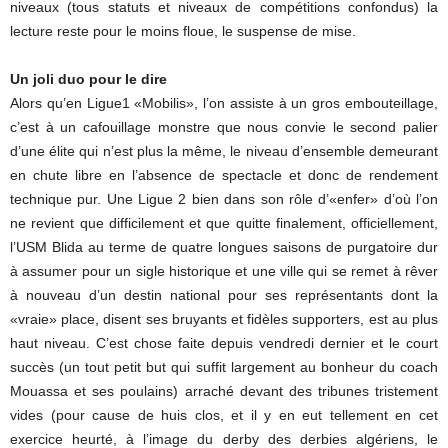
niveaux (tous statuts et niveaux de compétitions confondus) la
lecture reste pour le moins floue, le suspense de mise.
Un joli duo pour le dire
Alors qu’en Ligue1 «Mobilis», l’on assiste à un gros embouteillage,
c’est à un cafouillage monstre que nous convie le second palier
d’une élite qui n’est plus la même, le niveau d’ensemble demeurant
en chute libre en l’absence de spectacle et donc de rendement
technique pur. Une Ligue 2 bien dans son rôle d’«enfer» d’où l’on
ne revient que difficilement et que quitte finalement, officiellement,
l’USM Blida au terme de quatre longues saisons de purgatoire dur
à assumer pour un sigle historique et une ville qui se remet à rêver
à nouveau d’un destin national pour ses représentants dont la
«vraie» place, disent ses bruyants et fidèles supporters, est au plus
haut niveau. C’est chose faite depuis vendredi dernier et le court
succès (un tout petit but qui suffit largement au bonheur du coach
Mouassa et ses poulains) arraché devant des tribunes tristement
vides (pour cause de huis clos, et il y en eut tellement en cet
exercice heurté, à l’image du derby des derbies algériens, le