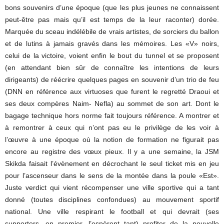
bons souvenirs d’une époque (que les plus jeunes ne connaissent
peut-être pas mais qu’il est temps de la leur raconter) dorée.
Marquée du sceau indélébile de vrais artistes, de sorciers du ballon
et de lutins à jamais gravés dans les mémoires. Les «V» noirs,
celui de la victoire, voient enfin le bout du tunnel et se proposent
(en attendant bien sûr de connaître les intentions de leurs
dirigeants) de réécrire quelques pages en souvenir d’un trio de feu
(DNN en référence aux virtuoses que furent le regretté Draoui et
ses deux compères Naim- Nefla) au sommet de son art. Dont le
bagage technique hors norme fait toujours référence. A montrer et
à remontrer à ceux qui n’ont pas eu le privilège de les voir à
l’œuvre à une époque où la notion de formation ne figurait pas
encore au registre des vœux pieux. Il y a une semaine, la JSM
Skikda faisait l’évènement en décrochant le seul ticket mis en jeu
pour l’ascenseur dans le sens de la montée dans la poule «Est».
Juste verdict qui vient récompenser une ville sportive qui a tant
donné (toutes disciplines confondues) au mouvement sportif
national. Une ville respirant le football et qui devrait (ses
supporters, en premier, l’espèrent tant) profiter de la nouvelle