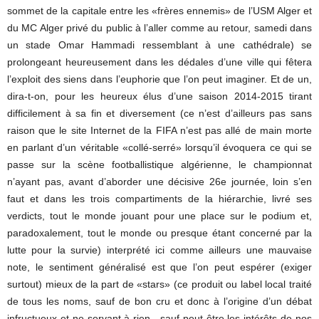
sommet de la capitale entre les «frères ennemis» de l’USM Alger et
du MC Alger privé du public à l’aller comme au retour, samedi dans
un stade Omar Hammadi ressemblant à une cathédrale) se
prolongeant heureusement dans les dédales d’une ville qui fêtera
l’exploit des siens dans l’euphorie que l’on peut imaginer. Et de un,
dira-t-on, pour les heureux élus d’une saison 2014-2015 tirant
difficilement à sa fin et diversement (ce n’est d’ailleurs pas sans
raison que le site Internet de la FIFA n’est pas allé de main morte
en parlant d’un véritable «collé-serré» lorsqu’il évoquera ce qui se
passe sur la scène footballistique algérienne, le championnat
n’ayant pas, avant d’aborder une décisive 26e journée, loin s’en
faut et dans les trois compartiments de la hiérarchie, livré ses
verdicts, tout le monde jouant pour une place sur le podium et,
paradoxalement, tout le monde ou presque étant concerné par la
lutte pour la survie) interprété ici comme ailleurs une mauvaise
note, le sentiment généralisé est que l’on peut espérer (exiger
surtout) mieux de la part de «stars» (ce produit ou label local traité
de tous les noms, sauf de bon cru et donc à l’origine d’un débat
infructueux et ne servant à rien , sauf peut-être les intérêts de nos