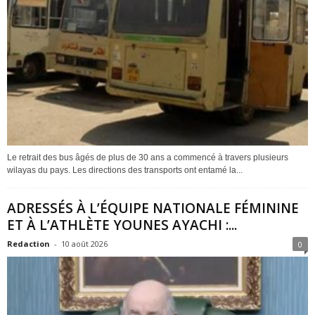
Le retrait des bus âgés de plus de 30 ans a commencé à travers plusieurs
wilayas du pays. Les directions des transports ont entamé la...
ADRESSÉS À L’ÉQUIPE NATIONALE FÉMININE
ET À L’ATHLÈTE YOUNES AYACHI :...
Redaction
-
10 août 2026
0