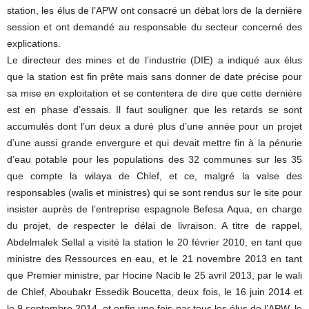
station, les élus de l’APW ont consacré un débat lors de la dernière
session et ont demandé au responsable du secteur concerné des
explications.
Le directeur des mines et de l’industrie (DIE) a indiqué aux élus
que la station est fin prête mais sans donner de date précise pour
sa mise en exploitation et se contentera de dire que cette dernière
est en phase d’essais. Il faut souligner que les retards se sont
accumulés dont l’un deux a duré plus d’une année pour un projet
d’une aussi grande envergure et qui devait mettre fin à la pénurie
d’eau potable pour les populations des 32 communes sur les 35
que compte la wilaya de Chlef, et ce, malgré la valse des
responsables (walis et ministres) qui se sont rendus sur le site pour
insister auprès de l’entreprise espagnole Befesa Aqua, en charge
du projet, de respecter le délai de livraison. A titre de rappel,
Abdelmalek Sellal a visité la station le 20 février 2010, en tant que
ministre des Ressources en eau, et le 21 novembre 2013 en tant
que Premier ministre, par Hocine Nacib le 25 avril 2013, par le wali
de Chlef, Aboubakr Essedik Boucetta, deux fois, le 16 juin 2014 et
le 9 septembre 2014, et enfin une fois par tous les élus de l’APW, le