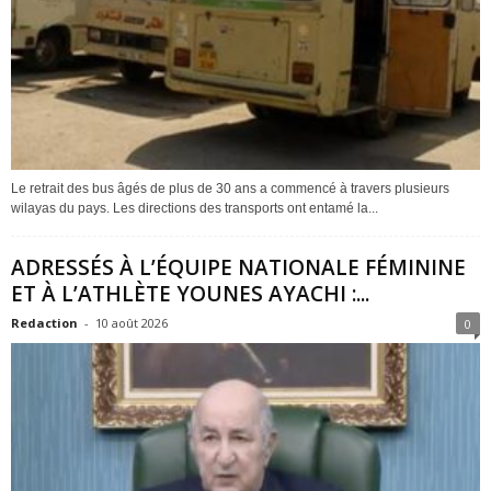
Le retrait des bus âgés de plus de 30 ans a commencé à travers plusieurs
wilayas du pays. Les directions des transports ont entamé la...
ADRESSÉS À L’ÉQUIPE NATIONALE FÉMININE
ET À L’ATHLÈTE YOUNES AYACHI :...
Redaction
-
10 août 2026
0