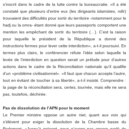
s’inscrit dans le cadre de la lutte contre la bureaucratie. «Il a été
constaté que plusieurs d’entre eux (les dirigeants islamistes, ndlr)
trouvaient des difficultés pour sortir du territoire -notamment pour le
hadj ou la omra- étant donné que leurs passeports comportent une
mention les empêchant de sortir du territoire (…). C’est la raison
pour laquelle le président de la République a donné des
instructions fermes pour lever cette interdiction», a-t-il poursuivi. En
termes plus clairs, le conférencier réfute l’idée selon laquelle la
levée de l’interdiction en question serait un prélude pour d’autres
actions dans le cadre de la Réconciliation nationale qu’il qualifie
d’un «problème civilisationnel». «Il faut que chacun accepte l’autre,
tout en évitant de toucher à sa liberté», a-t-il insisté. Comprendre :
la page de la réconciliation sera, certes, tournée, mais elle ne sera
pas, toutefois, déchirée.
Pas de dissolution de l’APN pour le moment
Le Premier ministre oppose un autre niet, quant aux voix qui
s’élèvent pour exiger la dissolution de la Chambre basse du
Parlement. «Jusqu’à présent, nous n’avons pas encore parlé de