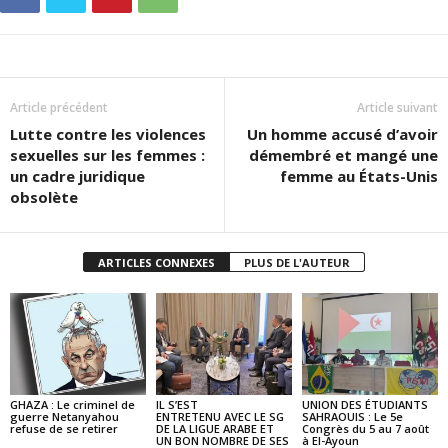
Article précédent
Article suivant
Lutte contre les violences
Un homme accusé d’avoir
sexuelles sur les femmes :
démembré et mangé une
un cadre juridique
femme au États-Unis
obsolète
ARTICLES CONNEXES
PLUS DE L'AUTEUR
GHAZA : Le criminel de
IL S’EST
UNION DES ÉTUDIANTS
guerre Netanyahou
ENTRETENU AVEC LE SG
SAHRAOUIS : Le 5e
refuse de se retirer
DE LA LIGUE ARABE ET
Congrès du 5 au 7 août
UN BON NOMBRE DE SES
à El-Ayoun