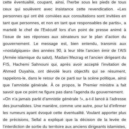
cette éventualité, coupant, ainsi, l’herbe sous les pieds de tous
ceux qui soulèvent avec insistance cette revendication. «Les
personnes qui ont été conviées aux consultations sont invitées en
tant que personnes, et non en tant que responsables de partis», a
martelé le chef de l’Exécutif lors d’un point de presse animé à
l’issue de ses réponses aux sénateurs sur le plan d’action du
gouvernement. Le message est, bien entendu, transmis aux
«nostalgiques» des années 90, à leur tête l’ancien émir de l’AIS
(Armée islamique du salut), Madani Mezrag et l’ancien dirigeant du
FIS, Hachemi Sahnouni qui, après avoir accepté l’invitation de
Ahmed Ouyahia, ont dévoilé leurs objectifs qui se résument,
rappelons-le, dans le retour de ce parti sur la scène politique, ainsi
que l’amnistie générale. À ce propos, le Premier ministre a fait
savoir que ce point ne figure pas dans l’agenda du gouvernement.
«On n’a jamais parlé d’amnistie générale !», a-t-il lancé à l’adresse
des journalistes. Une manière, comme une autre, pour lui d’infirmer
les rumeurs ayant évoqué cette éventualité. Voulant apporter plus
de précisions, Sellal a expliqué que la décision de la levée de
l’interdiction de sortie du territoire aux anciens dirigeants islamistes,