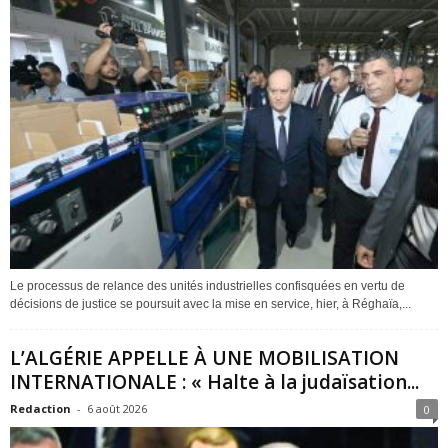
Le processus de relance des unités industrielles confisquées en vertu de
décisions de justice se poursuit avec la mise en service, hier, à Réghaïa,...
L’ALGÉRIE APPELLE À UNE MOBILISATION
INTERNATIONALE : « Halte à la judaïsation...
Redaction
-
6 août 2026
0