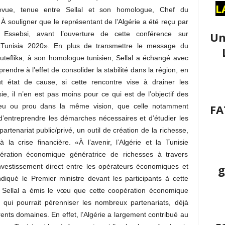
L
revue, tenue entre Sellal et son homologue, Chef du
 souligner que le représentant de l’Algérie a été reçu par
Un
Essebsi, avant l’ouverture de cette conférence sur
 «Tunisia 2020». En plus de transmettre le message du
uteflika, à son homologue tunisien, Sellal a échangé avec
endre à l’effet de consolider la stabilité dans la région, en
t état de cause, si cette rencontre vise à drainer les
sie, il n’en est pas moins pour ce qui est de l’objectif des
FA
t peu ou prou dans la même vision, que celle notamment
t d’entreprendre les démarches nécessaires et d’étudier les
artenariat public/privé, un outil de création de la richesse,
a crise financière. «À l’avenir, l’Algérie et la Tunisie
pération économique génératrice de richesses à travers
g
investissement direct entre les opérateurs économiques et
iqué le Premier ministre devant les participants à cette
 Sellal a émis le vœu que cette coopération économique
 qui pourrait pérenniser les nombreux partenariats, déjà
rents domaines. En effet, l’Algérie a largement contribué au