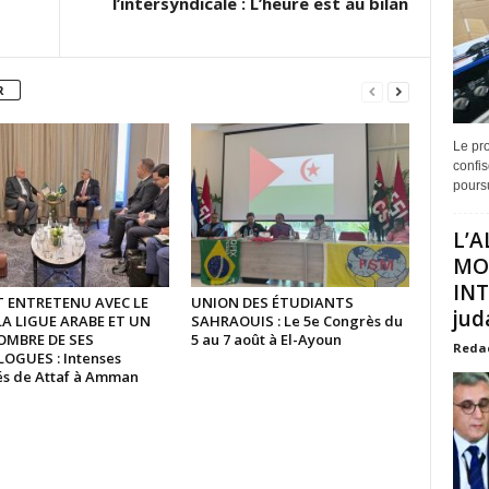
l’intersyndicale : L’heure est au bilan
R
Le pro
confis
poursu
L’A
MO
INT
ST ENTRETENU AVEC LE
UNION DES ÉTUDIANTS
juda
LA LIGUE ARABE ET UN
SAHRAOUIS : Le 5e Congrès du
OMBRE DE SES
5 au 7 août à El-Ayoun
Reda
GUES : Intenses
tés de Attaf à Amman