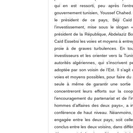
qui en est ressorti, peu après l’ent
gouvernement tunisien, Youssef Chahed. À
le président de ce pays, Béji Caïd 
l’investissement, mise sous le slogan
président de la République, Abdelaziz Bo
Caïd Essebsi les voies et moyens à entrepr
proie à de graves turbulences. En tou
investisseurs et les orienter vers la Tuni
autorités algériennes, qui s’inscriven
adoptée par son voisin de l’Est. Il s’agi
voies et moyens possibles, pour faire du p
seule à même de garantir une sortie à l
concentreront leurs efforts sur la coo
l’encouragement du partenariat et de l’
hommes d’affaires des deux pays», a ind
conférence de haut niveau. Néanmoins,
engagée entre les deux pays, soit celle
conclus entre les deux voisins, dans diffé