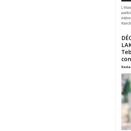
L'éla
partic
intére
franchi
DÉ
LAK
Teb
con
Reda