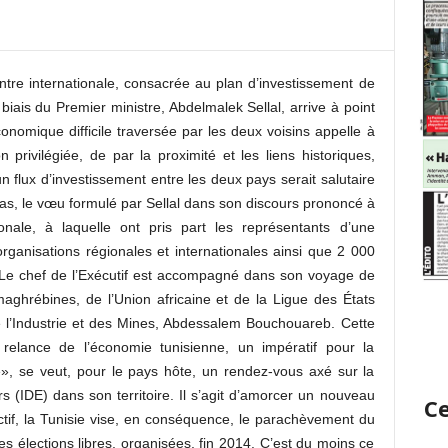
contre internationale, consacrée au plan d’investissement de
 biais du Premier ministre, Abdelmalek Sellal, arrive à point
nomique difficile traversée par les deux voisins appelle à
 privilégiée, de par la proximité et les liens historiques,
, un flux d’investissement entre les deux pays serait salutaire
 cas, le vœu formulé par Sellal dans son discours prononcé à
ionale, à laquelle ont pris part les représentants d’une
organisations régionales et internationales ainsi que 2 000
. Le chef de l’Exécutif est accompagné dans son voyage de
maghrébines, de l’Union africaine et de la Ligue des États
e l’Industrie et des Mines, Abdessalem Bouchouareb. Cette
elance de l’économie tunisienne, un impératif pour la
», se veut, pour le pays hôte, un rendez-vous axé sur la
s (IDE) dans son territoire. Il s’agit d’amorcer un nouveau
Ce
ctif, la Tunisie vise, en conséquence, le parachèvement du
 élections libres, organisées, fin 2014. C’est du moins ce