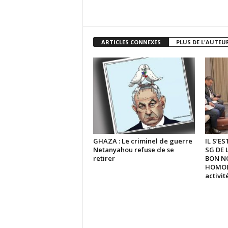
ARTICLES CONNEXES
PLUS DE L'AUTEU
GHAZA : Le criminel de guerre
IL S’E
Netanyahou refuse de se
SG DE 
retirer
BON N
HOMOLO
activi