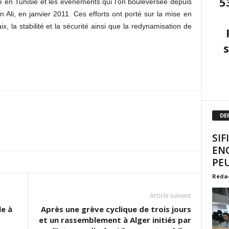
5
re en Tunisie et les événements qui l’on bouleversée depuis
 Ali, en janvier 2011. Ces efforts ont porté sur la mise en
, la stabilité et la sécurité ainsi que la redynamisation de
DE
SIF
EN
PEU
Reda
Article suivant
le à
Après une grève cyclique de trois jours
et un rassemblement à Alger initiés par