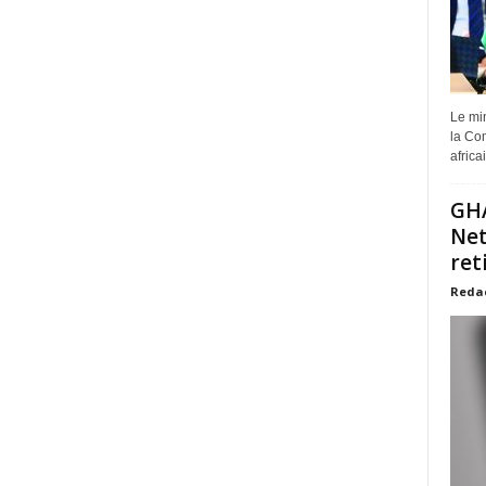
Le min
la Com
africa
GHA
Net
ret
Reda