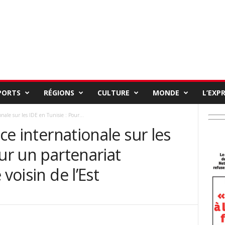
PORTS
RÉGIONS
CULTURE
MONDE
L’EXP
onale sur les IDE en Tunisie : Pour...
nce internationale sur les
our un partenariat
voisin de l’Est