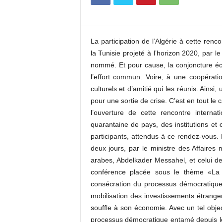
c
o
m
La participation de l’Algérie à cette ren
la Tunisie projeté à l’horizon 2020, par le
nommé. Et pour cause, la conjoncture éco
l’effort commun. Voire, à une coopération
culturels et d’amitié qui les réunis. Ainsi
pour une sortie de crise. C’est en tout le
l’ouverture de cette rencontre internat
quarantaine de pays, des institutions et 
participants, attendus à ce rendez-vous
deux jours, par le ministre des Affaires 
arabes, Abdelkader Messahel, et celui d
conférence placée sous le thème «La r
consécration du processus démocratique
mobilisation des investissements étranger
souffle à son économie. Avec un tel obje
processus démocratique entamé depuis les