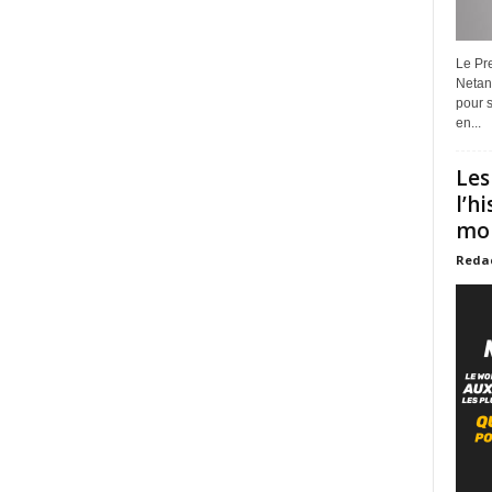
Le Pre
Netan
pour s
en...
Les
l’h
mon
Reda