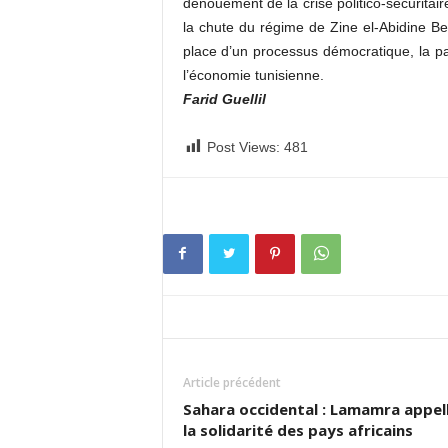
dénouement de la crise politico-sécuritai
la chute du régime de Zine el-Abidine Ben
place d’un processus démocratique, la paix
l’économie tunisienne.
Farid Guellil
Post Views:
481
Article précédent
Sahara occidental : Lamamra appel
la solidarité des pays africains