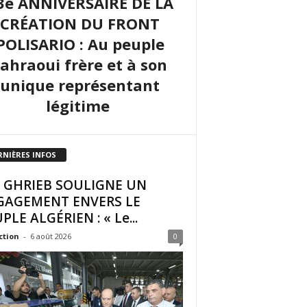
3e ANNIVERSAIRE DE LA
CRÉATION DU FRONT
POLISARIO : Au peuple
sahraoui frère et à son
unique représentant
légitime
RNIÈRES INFOS
I GHRIEB SOULIGNE UN
GAGEMENT ENVERS LE
PLE ALGÉRIEN : « Le...
ction
-
6 août 2026
0