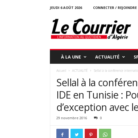
JEUDI 6 AOÛT 2026
CONNECTER / REJOINDRE
l
e
c
o
u
r
r
À LA UNE
ACTUALITÉ
S
i
e
Accueil
ACTUALITÉ
Sellal à la conférence internati
r
Sellal à la confére
-
d
IDE en Tunisie : P
a
l
d’exception avec le 
g
e
r
29 novembre 2016
0
i
e
.