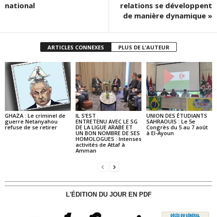
national
relations se développent
de manière dynamique »
ARTICLES CONNEXES
PLUS DE L'AUTEUR
GHAZA : Le criminel de
IL S’EST
UNION DES ÉTUDIANTS
guerre Netanyahou
ENTRETENU AVEC LE SG
SAHRAOUIS : Le 5e
refuse de se retirer
DE LA LIGUE ARABE ET
Congrès du 5 au 7 août
UN BON NOMBRE DE SES
à El-Ayoun
HOMOLOGUES : Intenses
activités de Attaf à
Amman
L'ÉDITION DU JOUR EN PDF