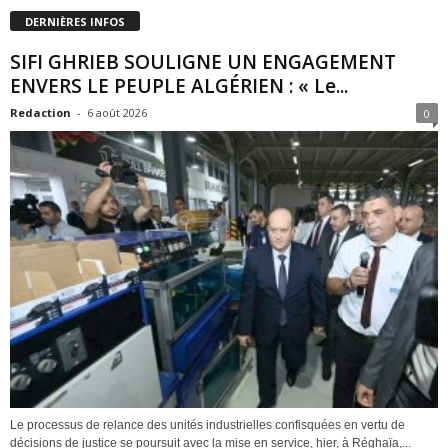
DERNIÈRES INFOS
SIFI GHRIEB SOULIGNE UN ENGAGEMENT
ENVERS LE PEUPLE ALGÉRIEN : « Le...
Redaction
-
6 août 2026
0
Le processus de relance des unités industrielles confisquées en vertu de
décisions de justice se poursuit avec la mise en service, hier, à Réghaïa,...