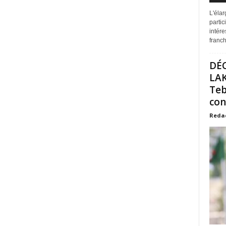
L'éla
partic
intére
franchi
DÉ
LAK
Teb
con
Reda