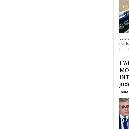
Le pro
confis
poursu
L’A
MO
INT
juda
Reda