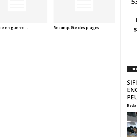
5
rie en guerre…
Reconquête des plages
DE
SIF
EN
PEU
Reda