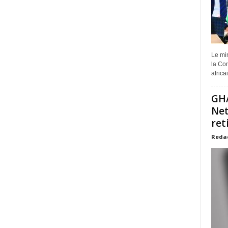
Le min
la Com
africa
GHA
Net
ret
Reda