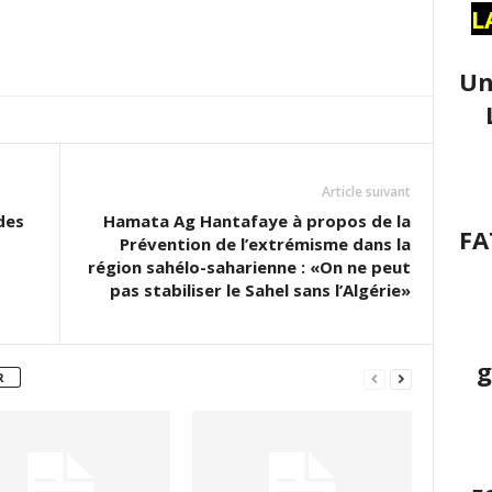
L
Un
Article suivant
des
Hamata Ag Hantafaye à propos de la
FA
Prévention de l’extrémisme dans la
région sahélo-saharienne : «On ne peut
pas stabiliser le Sahel sans l’Algérie»
g
R