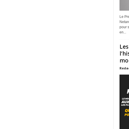
Le Pre
Netan
pour s
en...
Les
l’h
mon
Reda