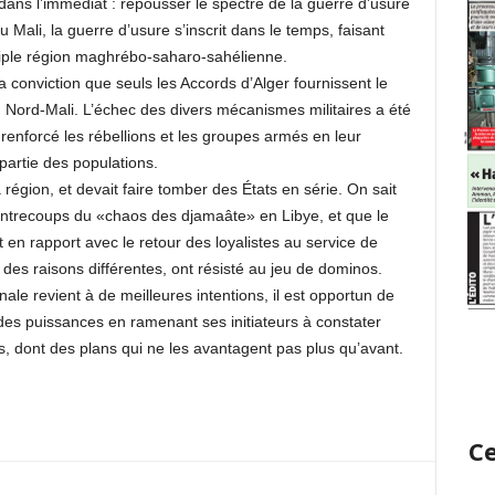
re dans l’immédiat : repousser le spectre de la guerre d’usure
u Mali, la guerre d’usure s’inscrit dans le temps, faisant
triple région maghrébo-saharo-sahélienne.
la conviction que seuls les Accords d’Alger fournissent le
 Nord-Mali. L’échec des divers mécanismes militaires a été
 renforcé les rébellions et les groupes armés en leur
 partie des populations.
 région, et devait faire tomber des États en série. On sait
 contrecoups du «chaos des djamaâte» en Libye, et que le
 en rapport avec le retour des loyalistes au service de
 des raisons différentes, ont résisté au jeu de dominos.
le revient à de meilleures intentions, il est opportun de
 des puissances en ramenant ses initiateurs à constater
, dont des plans qui ne les avantagent pas plus qu’avant.
Ce