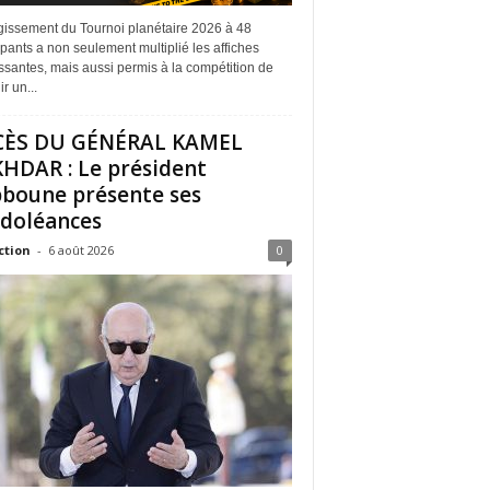
rgissement du Tournoi planétaire 2026 à 48
ipants a non seulement multiplié les affiches
ssantes, mais aussi permis à la compétition de
r un...
CÈS DU GÉNÉRAL KAMEL
HDAR : Le président
boune présente ses
doléances
ction
-
6 août 2026
0