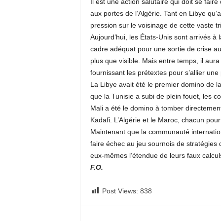
Il est une action salutaire qui doit se fai
c
aux portes de l’Algérie. Tant en Libye qu’a
o
pression sur le voisinage de cette vaste 
m
Aujourd’hui, les États-Unis sont arrivés à 
cadre adéquat pour une sortie de crise au
plus que visible. Mais entre temps, il aura
fournissant les prétextes pour s’allier une
La Libye avait été le premier domino de la
que la Tunisie a subi de plein fouet, les
Mali a été le domino à tomber directement
Kadafi. L’Algérie et le Maroc, chacun pour
Maintenant que la communauté internationa
faire échec au jeu sournois de stratégies
eux-mêmes l’étendue de leurs faux calculs
F.O.
Post Views:
838