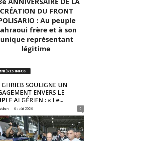
3e ANNIVERSAIRE DE LA
CRÉATION DU FRONT
POLISARIO : Au peuple
sahraoui frère et à son
unique représentant
légitime
RNIÈRES INFOS
I GHRIEB SOULIGNE UN
GAGEMENT ENVERS LE
PLE ALGÉRIEN : « Le...
ction
-
6 août 2026
0