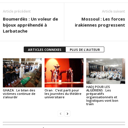
Article précédent
Article suivant
Boumerdès : Un voleur de
Mossoul : Les forces
bijoux appréhendé à
irakiennes progressent
Larbatache
ARTICLES CONNEXES
PLUS DE L'AUTEUR
HADJ POUR LES
GHAZA : Le bilan des
Oran : C’est parti pour
ALGÉRIENS : Les
victimes continue de
les journées du théâtre
préparatifs
s’alourdir
universitaire
organisationnels et
logistiques vont bon
train