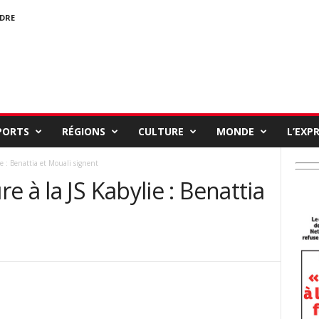
NDRE
PORTS
RÉGIONS
CULTURE
MONDE
L’EXP
e : Benattia et Mouali signent
 à la JS Kabylie : Benattia