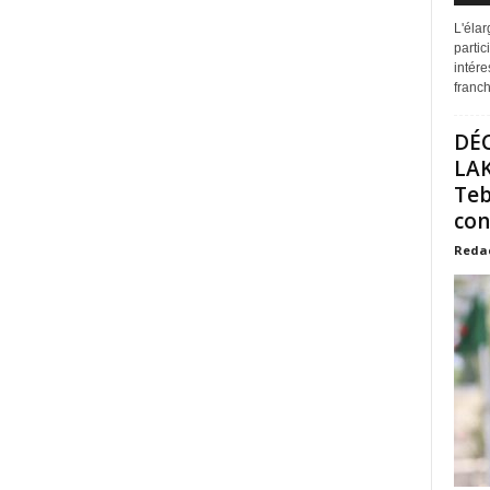
L'éla
partic
intére
franchi
DÉ
LAK
Teb
con
Reda