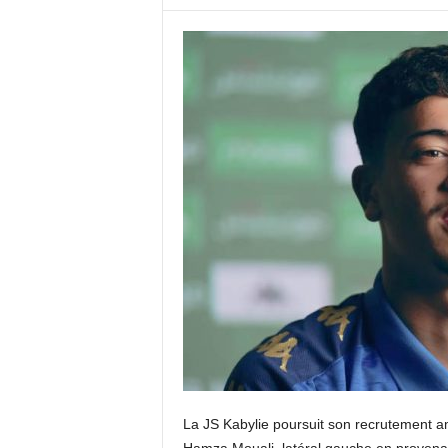
c
o
m
La JS Kabylie poursuit son recrutement am