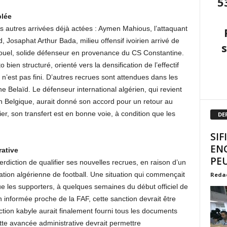
5
blée
is autres arrivées déjà actées : Aymen Mahious, l’attaquant
, Josaphat Arthur Bada, milieu offensif ivoirien arrivé de
aouel, solide défenseur en provenance du CS Constantine.
 bien structuré, orienté vers la densification de l’effectif
n’est pas fini. D’autres recrues sont attendues dans les
 Belaïd. Le défenseur international algérien, qui revient
 Belgique, aurait donné son accord pour un retour au
r, son transfert est en bonne voie, à condition que les
DE
SIF
EN
rative
PEU
terdiction de qualifier ses nouvelles recrues, en raison d’un
tion algérienne de football. Une situation qui commençait
Reda
que les supporters, à quelques semaines du début officiel de
n informée proche de la FAF, cette sanction devrait être
ction kabyle aurait finalement fourni tous les documents
te avancée administrative devrait permettre