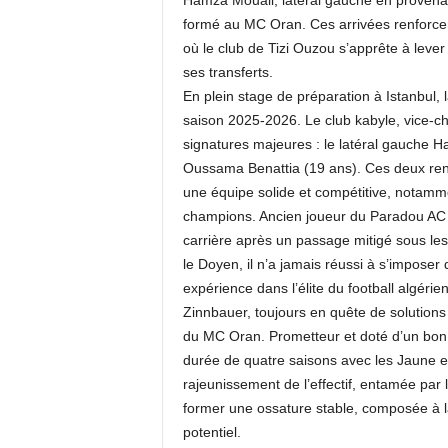
Hamza Mouali, latéral gauche en provena
formé au MC Oran. Ces arrivées renforcen
où le club de Tizi Ouzou s’apprête à lever
ses transferts.
En plein stage de préparation à Istanbul, l
saison 2025-2026. Le club kabyle, vice-cha
signatures majeures : le latéral gauche H
Oussama Benattia (19 ans). Ces deux renfo
une équipe solide et compétitive, notamme
champions. Ancien joueur du Paradou AC e
carrière après un passage mitigé sous le
le Doyen, il n’a jamais réussi à s’imposer
expérience dans l’élite du football algéri
Zinnbauer, toujours en quête de solutions d
du MC Oran. Prometteur et doté d’un bon
durée de quatre saisons avec les Jaune et 
rajeunissement de l’effectif, entamée par 
former une ossature stable, composée à la
potentiel.