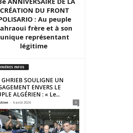
3e ANNIVERSAIRE DE LA
CRÉATION DU FRONT
POLISARIO : Au peuple
sahraoui frère et à son
unique représentant
légitime
RNIÈRES INFOS
I GHRIEB SOULIGNE UN
GAGEMENT ENVERS LE
PLE ALGÉRIEN : « Le...
ction
-
6 août 2026
0