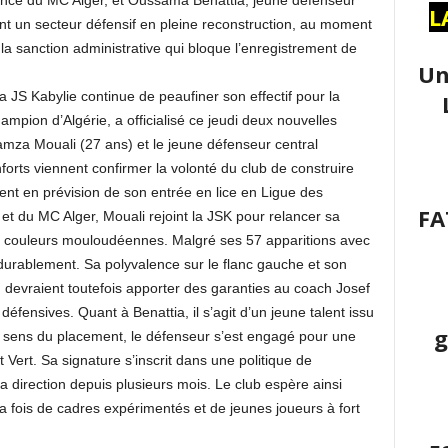
nce du MC Alger, et Oussama Benattia, jeune défenseur
L
t un secteur défensif en pleine reconstruction, au moment
 la sanction administrative qui bloque l’enregistrement de
Un
a JS Kabylie continue de peaufiner son effectif pour la
mpion d’Algérie, a officialisé ce jeudi deux nouvelles
amza Mouali (27 ans) et le jeune défenseur central
rts viennent confirmer la volonté du club de construire
nt en prévision de son entrée en lice en Ligue des
FA
t du MC Alger, Mouali rejoint la JSK pour relancer sa
s couleurs mouloudéennes. Malgré ses 57 apparitions avec
 durablement. Sa polyvalence sur le flanc gauche et son
en devraient toutefois apporter des garanties au coach Josef
éfensives. Quant à Benattia, il s’agit d’un jeune talent issu
g
 sens du placement, le défenseur s’est engagé pour une
Vert. Sa signature s’inscrit dans une politique de
la direction depuis plusieurs mois. Le club espère ainsi
 fois de cadres expérimentés et de jeunes joueurs à fort