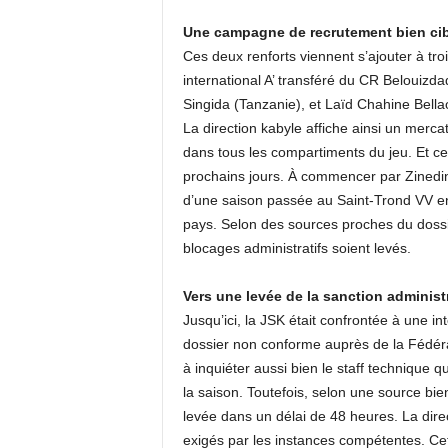
Une campagne de recrutement bien ci
Ces deux renforts viennent s’ajouter à tro
international A’ transféré du CR Belouizdad
Singida (Tanzanie), et Laïd Chahine Bell
La direction kabyle affiche ainsi un mercato
dans tous les compartiments du jeu. Et ce 
prochains jours. À commencer par Zinedine
d’une saison passée au Saint-Trond VV en
pays. Selon des sources proches du dossie
blocages administratifs soient levés.
Vers une levée de la sanction administ
Jusqu’ici, la JSK était confrontée à une in
dossier non conforme auprès de la Fédéra
à inquiéter aussi bien le staff technique 
la saison. Toutefois, selon une source bie
levée dans un délai de 48 heures. La dire
exigés par les instances compétentes. Cet