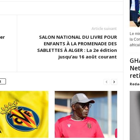
Article suivant
Le min
er
SALON NATIONAL DU LIVRE POUR
la Com
ENFANTS À LA PROMENADE DES
africa
SABLETTES À ALGER : La 2e édition
jusqu’au 16 août courant
GHA
Net
ret
R
Reda