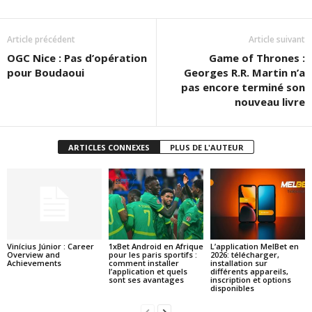
Article précédent
Article suivant
OGC Nice : Pas d’opération
Game of Thrones :
pour Boudaoui
Georges R.R. Martin n’a
pas encore terminé son
nouveau livre
ARTICLES CONNEXES
PLUS DE L'AUTEUR
Vinícius Júnior : Career
1xBet Android en Afrique
L’application MelBet en
Overview and
pour les paris sportifs :
2026: télécharger,
Achievements
comment installer
installation sur
l’application et quels
différents appareils,
sont ses avantages
inscription et options
disponibles