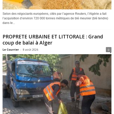
Selon des négociants européens, cités par l’agence Reuters, l’Algérie a fait
l’acquisition d’environ 720 000 tonnes métriques de blé meunier (blé tendre)
dans le...
PROPRETE URBAINE ET LITTORALE : Grand
coup de balai à Alger
Le Courrier
-
8 août 2026
0