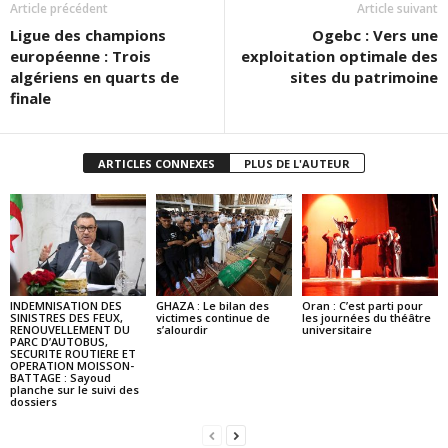
Article précédent
Article suivant
Ligue des champions
Ogebc : Vers une
européenne : Trois
exploitation optimale des
algériens en quarts de
sites du patrimoine
finale
ARTICLES CONNEXES
PLUS DE L'AUTEUR
INDEMNISATION DES
GHAZA : Le bilan des
Oran : C’est parti pour
SINISTRES DES FEUX,
victimes continue de
les journées du théâtre
RENOUVELLEMENT DU
s’alourdir
universitaire
PARC D’AUTOBUS,
SECURITE ROUTIERE ET
OPERATION MOISSON-
BATTAGE : Sayoud
planche sur le suivi des
dossiers