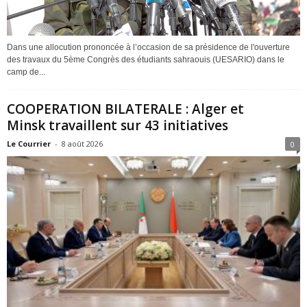
Dans une allocution prononcée à l’occasion de sa présidence de l'ouverture
des travaux du 5ème Congrès des étudiants sahraouis (UESARIO) dans le
camp de...
COOPERATION BILATERALE : Alger et
Minsk travaillent sur 43 initiatives
Le Courrier
-
8 août 2026
0