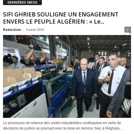
DERNIÈRES INFOS
SIFI GHRIEB SOULIGNE UN ENGAGEMENT
ENVERS LE PEUPLE ALGÉRIEN : « Le...
Redaction
-
6 août 2026
0
Le processus de relance des unités industrielles confisquées en vertu de
décisions de justice se poursuit avec la mise en service, hier, à Réghaïa,...