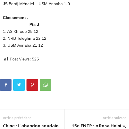
JS Bordj Ménaïel – USM Annaba 1-0
Classement :
Pts J
1. AS Khroub 25 12
2. NRB Teleghma 22 12
3. USM Annaba 21 12
Post Views:
525
Article précédent
Article suivant
Chine : L’abandon soudain
15e FNTP : « Rosa Hnini »,