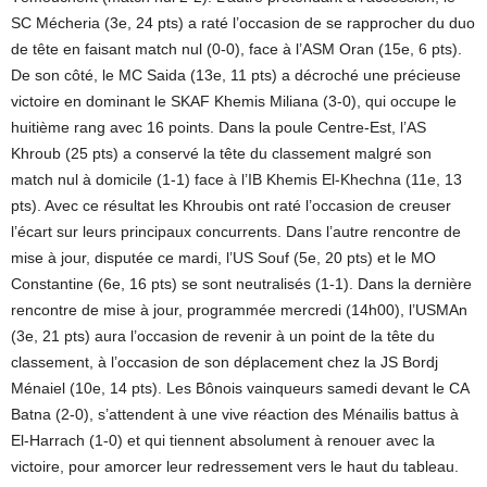
SC Mécheria (3e, 24 pts) a raté l’occasion de se rapprocher du duo
de tête en faisant match nul (0-0), face à l’ASM Oran (15e, 6 pts).
De son côté, le MC Saida (13e, 11 pts) a décroché une précieuse
victoire en dominant le SKAF Khemis Miliana (3-0), qui occupe le
huitième rang avec 16 points. Dans la poule Centre-Est, l’AS
Khroub (25 pts) a conservé la tête du classement malgré son
match nul à domicile (1-1) face à l’IB Khemis El-Khechna (11e, 13
pts). Avec ce résultat les Khroubis ont raté l’occasion de creuser
l’écart sur leurs principaux concurrents. Dans l’autre rencontre de
mise à jour, disputée ce mardi, l’US Souf (5e, 20 pts) et le MO
Constantine (6e, 16 pts) se sont neutralisés (1-1). Dans la dernière
rencontre de mise à jour, programmée mercredi (14h00), l’USMAn
(3e, 21 pts) aura l’occasion de revenir à un point de la tête du
classement, à l’occasion de son déplacement chez la JS Bordj
Ménaiel (10e, 14 pts). Les Bônois vainqueurs samedi devant le CA
Batna (2-0), s’attendent à une vive réaction des Ménailis battus à
El-Harrach (1-0) et qui tiennent absolument à renouer avec la
victoire, pour amorcer leur redressement vers le haut du tableau.