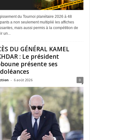
rgissement du Tournoi planétaire 2026 à 48
ipants a non seulement multiplié les affiches
ssantes, mais aussi permis à la compétition de
r un...
CÈS DU GÉNÉRAL KAMEL
HDAR : Le président
boune présente ses
doléances
ction
-
6 août 2026
0