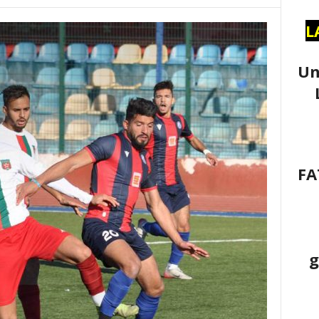
L
Un
FA
g