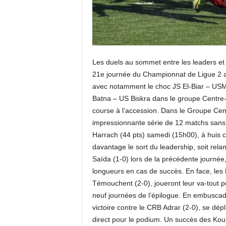
Les duels au sommet entre les leaders et 
21e journée du Championnat de Ligue 2 am
avec notamment le choc JS El-Biar – USM 
Batna – US Biskra dans le groupe Centre-
course à l’accession. Dans le Groupe Cent
impressionnante série de 12 matchs sans d
Harrach (44 pts) samedi (15h00), à huis cl
davantage le sort du leadership, soit re
Saïda (1-0) lors de la précédente journée, 
longueurs en cas de succès. En face, les H
Témouchent (2-0), joueront leur va-tout pou
neuf journées de l’épilogue. En embuscad
victoire contre le CRB Adrar (2-0), se dé
direct pour le podium. Un succès des Koub