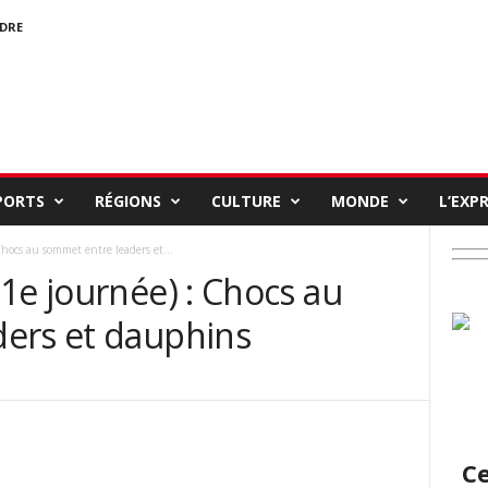
NDRE
PORTS
RÉGIONS
CULTURE
MONDE
L’EXP
hocs au sommet entre leaders et...
1e journée) : Chocs au
ers et dauphins
Ce