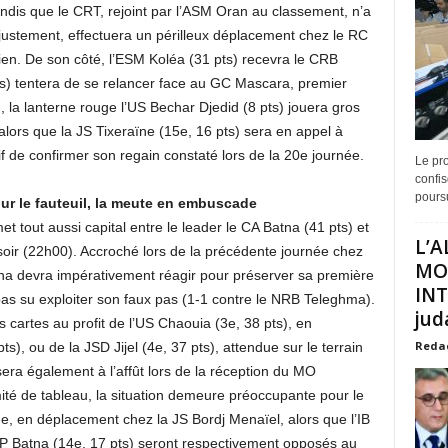
ndis que le CRT, rejoint par l’ASM Oran au classement, n’a
, justement, effectuera un périlleux déplacement chez le RC
tien. De son côté, l’ESM Koléa (31 pts) recevra le CRB
ts) tentera de se relancer face au GC Mascara, premier
, la lanterne rouge l’US Bechar Djedid (8 pts) jouera gros
ors que la JS Tixeraïne (15e, 16 pts) sera en appel à
if de confirmer son regain constaté lors de la 20e journée.
Le pro
confis
poursu
ur le fauteuil, la meute en embuscade
tout aussi capital entre le leader le CA Batna (41 pts) et
L’A
soir (22h00). Accroché lors de la précédente journée chez
MO
na devra impérativement réagir pour préserver sa première
INT
 pas su exploiter son faux pas (1-1 contre le NRB Teleghma).
juda
s cartes au profit de l’US Chaouia (3e, 38 pts), en
Reda
, ou de la JSD Jijel (4e, 37 pts), attendue sur le terrain
ra également à l’affût lors de la réception du MO
mité de tableau, la situation demeure préoccupante pour le
e, en déplacement chez la JS Bordj Menaïel, alors que l’IB
P Batna (14e, 17 pts) seront respectivement opposés au