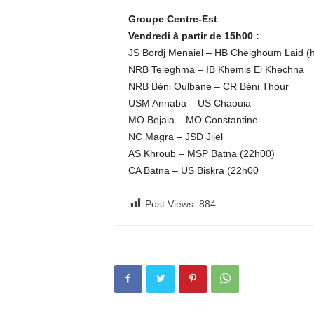
Groupe Centre-Est
Vendredi à partir de 15h00 :
JS Bordj Menaiel – HB Chelghoum Laid (h
NRB Teleghma – IB Khemis El Khechna
NRB Béni Oulbane – CR Béni Thour
USM Annaba – US Chaouia
MO Bejaia – MO Constantine
NC Magra – JSD Jijel
AS Khroub – MSP Batna (22h00)
CA Batna – US Biskra (22h00
Post Views:
884