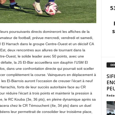
5
leurs poursuivants directs domineront les affiches de la
ateur de football, prévue mercredi, vendredi et samedi,
El Harrach dans le groupe Centre-Ouest et un décisif CA
Est, deux rencontres aux allures de tournant dans la
re-Ouest, le solide leader avec 50 points, avec une
éfaite, la JS El-Biar accueillera son dauphin l’USM El
DE
os, dans une confrontation directe qui pourrait soit sceller
lancer complètement la course. Vainqueurs en déplacement à
SIF
les El-Biarrois auront l’occasion de creuser l’écart à neuf
EN
arrachis, forts de leur succès autoritaire face au CR
PEU
r réduire l’écart à trois points et maintenir la pression à
Reda
e, le RC Kouba (3e, 36 pts), en pleine dynamique après sa
placera chez le CR Témouchent (4e, 34 pts) dans un duel
éens leur permettrait de consolider leur troisième place,