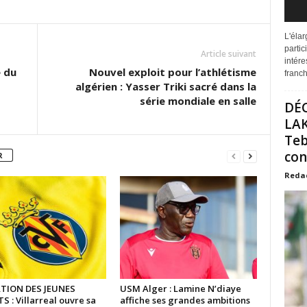
L'éla
partic
Article suivant
intére
e du
Nouvel exploit pour l’athlétisme
franchi
algérien : Yasser Triki sacré dans la
série mondiale en salle
DÉ
LAK
Teb
con
R
Reda
TION DES JEUNES
USM Alger : Lamine N’diaye
 : Villarreal ouvre sa
affiche ses grandes ambitions