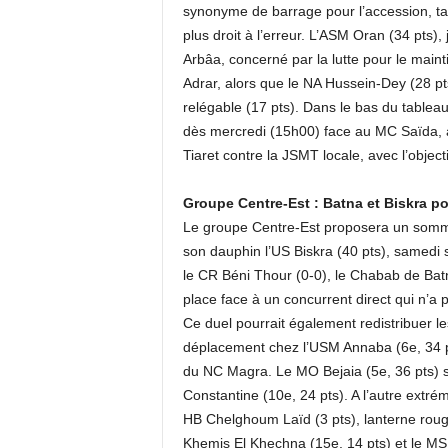
synonyme de barrage pour l’accession, ta
plus droit à l’erreur. L’ASM Oran (34 pts)
Arbâa, concerné par la lutte pour le main
Adrar, alors que le NA Hussein-Dey (28 p
relégable (17 pts). Dans le bas du tableau
dès mercredi (15h00) face au MC Saïda, al
Tiaret contre la JSMT locale, avec l’object
Groupe Centre-Est : Batna et Biskra po
Le groupe Centre-Est proposera un sommet 
son dauphin l’US Biskra (40 pts), samedi 
le CR Béni Thour (0-0), le Chabab de Bat
place face à un concurrent direct qui n’a
Ce duel pourrait également redistribuer le
déplacement chez l’USM Annaba (6e, 34 pts)
du NC Magra. Le MO Bejaia (5e, 36 pts) se
Constantine (10e, 24 pts). A l’autre extré
HB Chelghoum Laïd (3 pts), lanterne roug
Khemis El Khechna (15e, 14 pts) et le MS