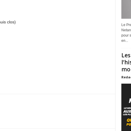
uis clos)
Le Pre
Netan
pour s
en...
Les
l’h
mon
Reda