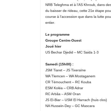
NRB Teleghma et à l’AS Khroub, dans des c
du baisser de rideau, cette 21e étape pour
course à l’accession que dans la lutte po
entier.
Le programme
Groupe Centre-Ouest
Joué hier
US Bechar Djedid – MC Saida 1-3
Samedi (15h00) :
JSM Tiaret – JS Tixeraïne
WA Tlemcen – WA Mostaganem
CR Témouchent – RC Kouba
ESM Koléa – CRB Adrar
RC Arbâa – ASM Oran
JS El-Biar – USM El Harrach (huis clos)
NA Hussein-Dey – GC Mascara