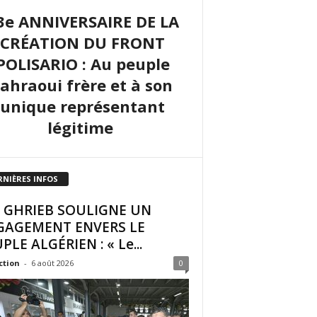
3e ANNIVERSAIRE DE LA
CRÉATION DU FRONT
POLISARIO : Au peuple
sahraoui frère et à son
unique représentant
légitime
RNIÈRES INFOS
I GHRIEB SOULIGNE UN
GAGEMENT ENVERS LE
PLE ALGÉRIEN : « Le...
ction
-
6 août 2026
0