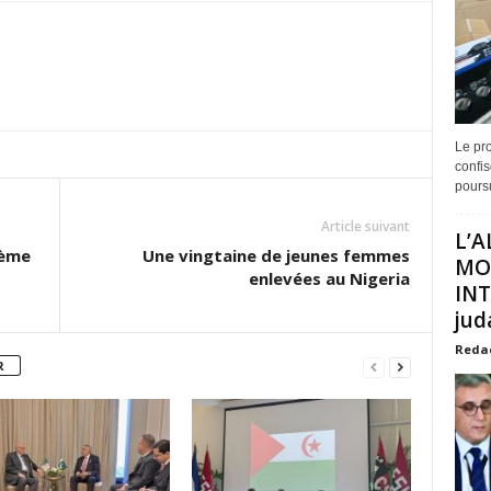
Le pro
confis
poursu
Article suivant
L’A
sème
Une vingtaine de jeunes femmes
MO
enlevées au Nigeria
INT
juda
Reda
R