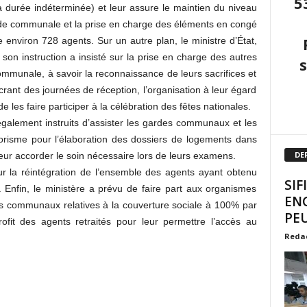
5
à durée indéterminée) et leur assure le maintien du niveau
arde communale et la prise en charge des éléments en congé
environ 728 agents. Sur un autre plan, le ministre d’État,
s son instruction a insisté sur la prise en charge des autres
mmunale, à savoir la reconnaissance de leurs sacrifices et
crant des journées de réception, l’organisation à leur égard
e les faire participer à la célébration des fêtes nationales.
également instruits d’assister les gardes communaux et les
rorisme pour l’élaboration des dossiers de logements dans
DE
 leur accorder le soin nécessaire lors de leurs examens.
sur la réintégration de l’ensemble des agents ayant obtenu
SIF
. Enfin, le ministère a prévu de faire part aux organismes
EN
s communaux relatives à la couverture sociale à 100% par
PEU
profit des agents retraités pour leur permettre l’accès au
Reda