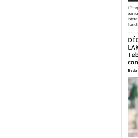
L'éla
partic
intére
franchi
DÉ
LAK
Teb
con
Reda