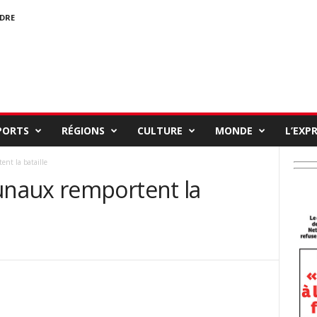
NDRE
PORTS
RÉGIONS
CULTURE
MONDE
L’EXP
nt la bataille
naux remportent la