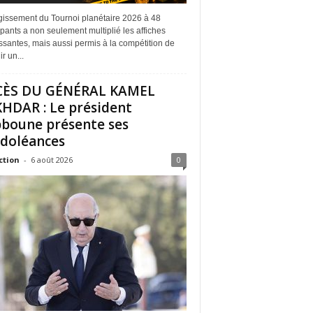
rgissement du Tournoi planétaire 2026 à 48
ipants a non seulement multiplié les affiches
ssantes, mais aussi permis à la compétition de
r un...
CÈS DU GÉNÉRAL KAMEL
HDAR : Le président
boune présente ses
doléances
ction
-
6 août 2026
0