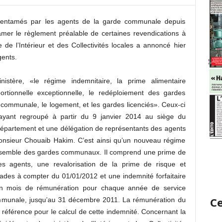
 entamés par les agents de la garde communale depuis
lamer le règlement préalable de certaines revendications à
e de l’Intérieur et des Collectivités locales a annoncé hier
gents.
istère, «le régime indemnitaire, la prime alimentaire
portionnelle exceptionnelle, le redéploiement des gardes
 communale, le logement, et les gardes licenciés». Ceux-ci
 ayant regroupé à partir du 9 janvier 2014 au siège du
e département et une délégation de représentants des agents
nsieur Chouaib Hakim. C’est ainsi qu’un nouveau régime
l’ensemble des gardes communaux. Il comprend une prime de
 agents, une revalorisation de la prime de risque et
ades à compter du 01/01/2012 et une indemnité forfaitaire
un mois de rémunération pour chaque année de service
Ce
mmunale, jusqu’au 31 décembre 2011. La rémunération du
éférence pour le calcul de cette indemnité. Concernant la