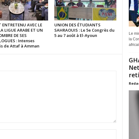
ST ENTRETENU AVEC LE
UNION DES ÉTUDIANTS
LA LIGUE ARABE ET UN
SAHRAOUIS : Le 5e Congrès du
Le min
OMBRE DE SES
5 au 7 août à El-Ayoun
la Com
GUES : Intenses
africa
tés de Attaf à Amman
GHA
Net
ret
Reda