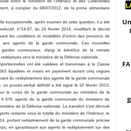
écidé entre le ministère de l’Intérieur et des Collectivités
L
ement, à compter du 08/07/2012, de la prime alimentaire
Un
elle exceptionnelle, après examen de cette question, il a été
xécutif, n°14-87, du 24 février 2014, modifiant le décret
xant les conditions et modalités d’octroi des pensions de
elles aux agents de la garde communale. Ces nouvelles
es gardes communaux, élargi le bénéfice de la retraite
 redéployés vers le ministère de la Défense nationale.
FA
portionnelles ont été validées et transmises à la Caisse
 663 liquidées et mises en payement durant cinq vagues
gissant du redéploiement des agents de la garde communale
, un procès-verbal définitif a été signé le 10 février 2013,
e sur le corps de la garde communale au ministère de la
g
de 9 676 agents de la garde communale du ministère de
 ministère de la Défense nationale. Le transfert s’est déroulé
ts restants sous la tutelle du ministère de l’Intérieur, le
014, portant redéploiement de la garde communale précise
rps, en garantissant aux agents le redéploiement sur des