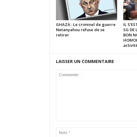
GHAZA : Le criminel de guerre
IL S’E
Netanyahou refuse de se
SG DE 
retirer
BON N
HOMOLO
activi
LAISSER UN COMMENTAIRE