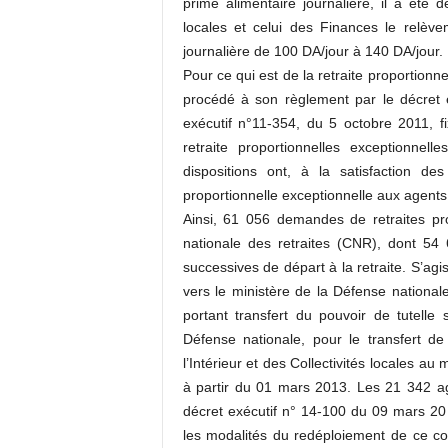
prime alimentaire journalière, il a été d
locales et celui des Finances le relèv
journalière de 100 DA/jour à 140 DA/jour.
Pour ce qui est de la retraite proportionn
procédé à son règlement par le décret e
exécutif n°11-354, du 5 octobre 2011, fi
retraite proportionnelles exceptionn
dispositions ont, à la satisfaction d
proportionnelle exceptionnelle aux agents
Ainsi, 61 056 demandes de retraites pro
nationale des retraites (CNR), dont 54
successives de départ à la retraite. S’a
vers le ministère de la Défense nationale
portant transfert du pouvoir de tutell
Défense nationale, pour le transfert 
l’Intérieur et des Collectivités locales au
à partir du 01 mars 2013. Les 21 342 agen
décret exécutif n° 14-100 du 09 mars 2
les modalités du redéploiement de ce co