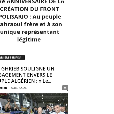
3e ANNIVERSAIRE DE LA
CRÉATION DU FRONT
POLISARIO : Au peuple
sahraoui frère et à son
unique représentant
légitime
RNIÈRES INFOS
I GHRIEB SOULIGNE UN
GAGEMENT ENVERS LE
PLE ALGÉRIEN : « Le...
ction
-
6 août 2026
0