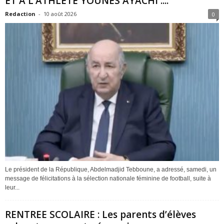
ET À L’ATHLÈTE YOUNES AYACHI :...
Redaction
-
10 août 2026
0
Le président de la République, Abdelmadjid Tebboune, a adressé, samedi, un
message de félicitations à la sélection nationale féminine de football, suite à
leur...
RENTREE SCOLAIRE : Les parents d’élèves