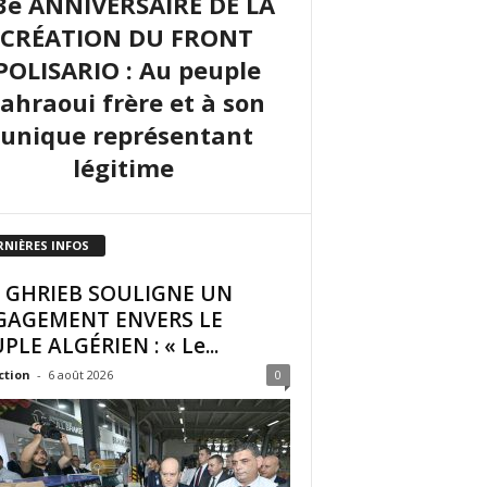
3e ANNIVERSAIRE DE LA
CRÉATION DU FRONT
POLISARIO : Au peuple
sahraoui frère et à son
unique représentant
légitime
RNIÈRES INFOS
I GHRIEB SOULIGNE UN
GAGEMENT ENVERS LE
PLE ALGÉRIEN : « Le...
ction
-
6 août 2026
0