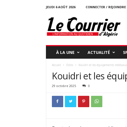
JEUDI 6 AOÛT 2026
CONNECTER / REJOINDRE
l
e
c
o
u
r
r
À LA UNE
ACTUALITÉ
S
i
e
Accueil
Edito
Kouidri et les équipements médicau
r
Kouidri et les éq
-
d
a
29 octobre 2025
0
l
g
e
r
i
e
.