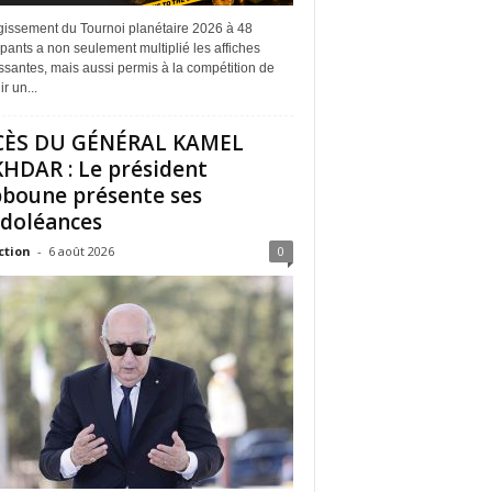
rgissement du Tournoi planétaire 2026 à 48
ipants a non seulement multiplié les affiches
ssantes, mais aussi permis à la compétition de
r un...
CÈS DU GÉNÉRAL KAMEL
HDAR : Le président
boune présente ses
doléances
ction
-
6 août 2026
0