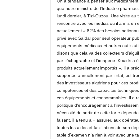
On a tendance à penser aux médicaments pl
c
que notre ministre de l’Industrie pharmace
o
lundi dernier, à Tizi-Ouzou. Une visite au
m
rencontre avec les médias où il a mis en
actuellement « 82% des besoins nationaux 
privé avec Saïdal pour seul opérateur publ
équipements médicaux et autres outils util
disons que cela va des collecteurs d’aigui
par l’échographe et l’imagerie. Kouidri 
produits actuellement importés ». Il a préc
supportée annuellement par l’État, est trè
des investisseurs algériens pour ces produ
compétences et des capacités techniques
ces équipements et consommables. Il a rap
politique d’encouragement à l’investisseme
nécessité de sortir de cette forte dépen
faisant, il a tenu à « assurer, aux opérate
toutes les aides et facilitations de son d
table d’examen n’a rien à voir avec une tab