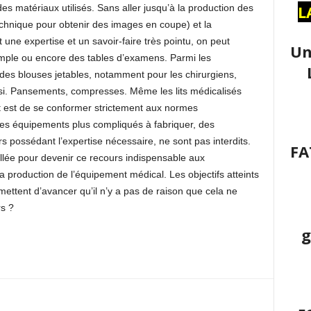
L
des matériaux utilisés. Sans aller jusqu’à la production des
hnique pour obtenir des images en coupe) et la
 une expertise et un savoir-faire très pointu, on peut
Un
mple ou encore des tables d’examens. Parmi les
des blouses jetables, notamment pour les chirurgiens,
ssi. Pansements, compresses. Même les lits médicalisés
out est de se conformer strictement aux normes
 des équipements plus compliqués à fabriquer, des
s possédant l’expertise nécessaire, ne sont pas interdits.
FA
pellée pour devenir ce recours indispensable aux
a production de l’équipement médical. Les objectifs atteints
ttent d’avancer qu’il n’y a pas de raison que cela ne
rs ?
g