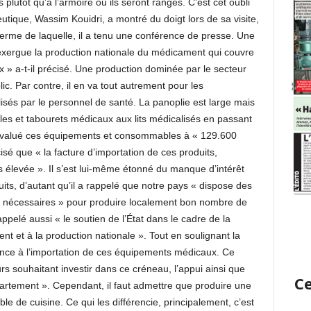
utôt qu’à l’armoire où ils seront rangés. C’est cet oubli
utique, Wassim Kouidri, a montré du doigt lors de sa visite,
 terme de laquelle, il a tenu une conférence de presse. Une
 exergue la production nationale du médicament qui couvre
» a-t-il précisé. Une production dominée par le secteur
ic. Par contre, il en va tout autrement pour les
isés par le personnel de santé. La panoplie est large mais
lles et tabourets médicaux aux lits médicalisés en passant
a évalué ces équipements et consommables à « 129.600
isé que « la facture d’importation de ces produits,
s élevée ». Il s’est lui-même étonné du manque d’intérêt
its, d’autant qu’il a rappelé que notre pays « dispose des
 nécessaires » pour produire localement bon nombre de
pelé aussi « le soutien de l’État dans le cadre de la
nt et à la production nationale ». Tout en soulignant la
dance à l’importation de ces équipements médicaux. Ce
urs souhaitant investir dans ce créneau, l’appui ainsi que
Ce
épartement ». Cependant, il faut admettre que produire une
le de cuisine. Ce qui les différencie, principalement, c’est