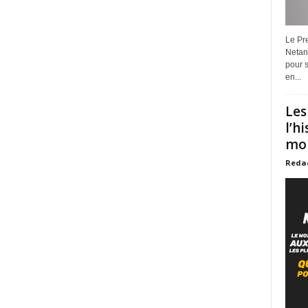
Le Pre
Netan
pour s
en...
Les
l’h
mon
Reda