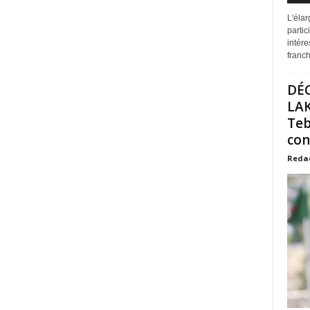
L'éla
partic
intére
franchi
DÉ
LAK
Teb
con
Reda