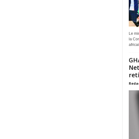
Le min
la Com
africa
GHA
Net
ret
Reda