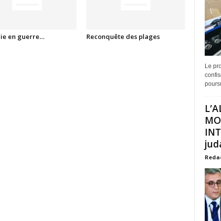
rie en guerre…
Reconquête des plages
Le pro
confis
poursu
L’A
MO
INT
juda
Reda