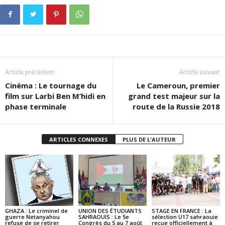
Article précédent
Article suivant
Cinéma : Le tournage du
Le Cameroun, premier
film sur Larbi Ben M’hidi en
grand test majeur sur la
phase terminale
route de la Russie 2018
ARTICLES CONNEXES
PLUS DE L'AUTEUR
GHAZA : Le criminel de
UNION DES ÉTUDIANTS
STAGE EN FRANCE : La
guerre Netanyahou
SAHRAOUIS : Le 5e
sélection U17 sahraouie
refuse de se retirer
Congrès du 5 au 7 août
reçue officiellement à