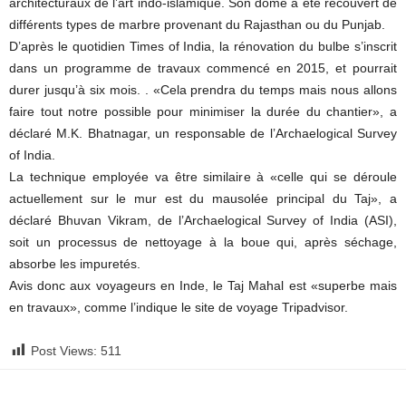
architecturaux de l’art indo-islamique. Son dôme a été recouvert de
différents types de marbre provenant du Rajasthan ou du Punjab.
D’après le quotidien Times of India, la rénovation du bulbe s’inscrit
dans un programme de travaux commencé en 2015, et pourrait
durer jusqu’à six mois. . «Cela prendra du temps mais nous allons
faire tout notre possible pour minimiser la durée du chantier», a
déclaré M.K. Bhatnagar, un responsable de l’Archaelogical Survey
of India.
La technique employée va être similaire à «celle qui se déroule
actuellement sur le mur est du mausolée principal du Taj», a
déclaré Bhuvan Vikram, de l’Archaelogical Survey of India (ASI),
soit un processus de nettoyage à la boue qui, après séchage,
absorbe les impuretés.
Avis donc aux voyageurs en Inde, le Taj Mahal est «superbe mais
en travaux», comme l’indique le site de voyage Tripadvisor.
Post Views:
511