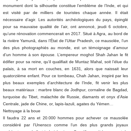
monument dont la silhouette constitue l’emblème de l’Inde, et qui
est visité par de milliers de touristes chaque année. Il était
nécessaire d’agir. Les autorités archéologiques du pays, épinglé
pour sa mauvaise qualité de l’air, ont annoncé, jeudi 6 octobre,
qu’une rénovation commencerait en 2017. Situé à Agra, au bord de
la rivière Yamunâ, dans l’État de l’Uttar Pradesh, ce mausolée, l’un
des plus photographiés au monde, est un témoignage d’amour
d’un homme à son épouse. L’empereur moghol Shah Jahan le fit
édifier pour sa reine, qu’il qualifiait de Muntaz Mahal, soit l’élue du
palais, à sa mort en couches, en 1631, alors que naissait leur
quatorzième enfant. Pour ce tombeau, Chah Jahan, inspiré par les
plus beaux exemples d’architecture de l’Inde, fit venir les plus
beaux matériaux : marbre blanc de Jodhpur, cornaline de Bagdad,
turquoise du Tibet, malachite de Russie, diamants et onyx d’Asie
Centrale, jade de Chine, or, lapis-lazuli, agates du Yémen…
Nettoyage à la boue
Il faudra 22 ans et 20.000 hommes pour achever ce mausolée
considéré par l’Unensco comme l’un des plus grands joyaux