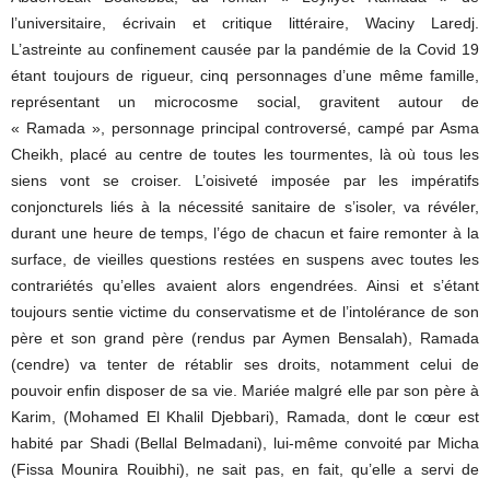
l’universitaire, écrivain et critique littéraire, Waciny Laredj.
L’astreinte au confinement causée par la pandémie de la Covid 19
étant toujours de rigueur, cinq personnages d’une même famille,
représentant un microcosme social, gravitent autour de
« Ramada », personnage principal controversé, campé par Asma
Cheikh, placé au centre de toutes les tourmentes, là où tous les
siens vont se croiser. L’oisiveté imposée par les impératifs
conjoncturels liés à la nécessité sanitaire de s’isoler, va révéler,
durant une heure de temps, l’égo de chacun et faire remonter à la
surface, de vieilles questions restées en suspens avec toutes les
contrariétés qu’elles avaient alors engendrées. Ainsi et s’étant
toujours sentie victime du conservatisme et de l’intolérance de son
père et son grand père (rendus par Aymen Bensalah), Ramada
(cendre) va tenter de rétablir ses droits, notamment celui de
pouvoir enfin disposer de sa vie. Mariée malgré elle par son père à
Karim, (Mohamed El Khalil Djebbari), Ramada, dont le cœur est
habité par Shadi (Bellal Belmadani), lui-même convoité par Micha
(Fissa Mounira Rouibhi), ne sait pas, en fait, qu’elle a servi de