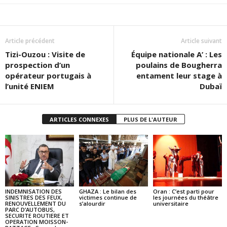
Article précédent
Article suivant
Tizi-Ouzou : Visite de
Équipe nationale A’ : Les
prospection d’un
poulains de Bougherra
opérateur portugais à
entament leur stage à
l’unité ENIEM
Dubaï
ARTICLES CONNEXES
PLUS DE L'AUTEUR
INDEMNISATION DES
GHAZA : Le bilan des
Oran : C’est parti pour
SINISTRES DES FEUX,
victimes continue de
les journées du théâtre
RENOUVELLEMENT DU
s’alourdir
universitaire
PARC D’AUTOBUS,
SECURITE ROUTIERE ET
OPERATION MOISSON-