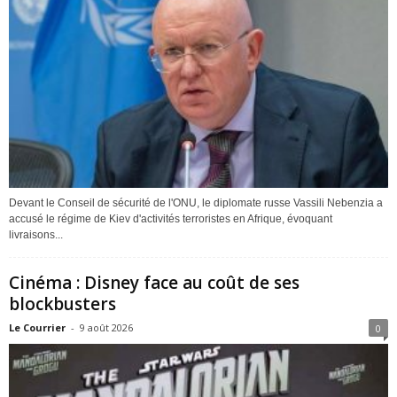
Devant le Conseil de sécurité de l'ONU, le diplomate russe Vassili Nebenzia a
accusé le régime de Kiev d'activités terroristes en Afrique, évoquant
livraisons...
Cinéma : Disney face au coût de ses
blockbusters
Le Courrier
-
9 août 2026
0