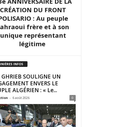
3e ANNIVERSAIRE DE LA
CRÉATION DU FRONT
POLISARIO : Au peuple
sahraoui frère et à son
unique représentant
légitime
RNIÈRES INFOS
I GHRIEB SOULIGNE UN
GAGEMENT ENVERS LE
PLE ALGÉRIEN : « Le...
ction
-
6 août 2026
0