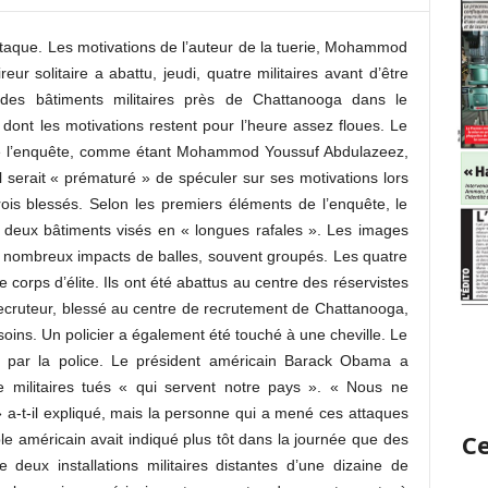
’attaque. Les motivations de l’auteur de la tuerie, Mohammod
eur solitaire a abattu, jeudi, quatre militaires avant d’être
t des bâtiments militaires près de Chattanooga dans le
dont les motivations restent pour l’heure assez floues. Le
gé de l’enquête, comme étant Mohammod Youssuf Abdulazeez,
il serait « prématuré » de spéculer sur ses motivations lors
trois blessés. Selon les premiers éléments de l’enquête, le
s deux bâtiments visés en « longues rafales ». Les images
ès nombreux impacts de balles, souvent groupés. Les quatre
 corps d’élite. Ils ont été abattus au centre des réservistes
ecruteur, blessé au centre de recrutement de Chattanooga,
 soins. Un policier a également été touché à une cheville. Le
ce par la police. Le président américain Barack Obama a
 militaires tués « qui servent notre pays ». « Nous ne
 a-t-il expliqué, mais la personne qui a mené ces attaques
Ce
e américain avait indiqué plus tôt dans la journée que des
 deux installations militaires distantes d’une dizaine de