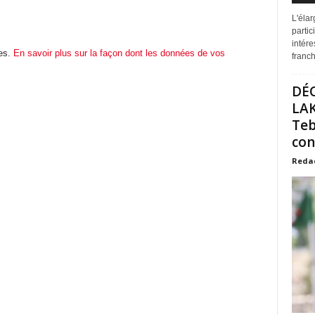
L'éla
partic
intére
les.
En savoir plus sur la façon dont les données de vos
franchi
DÉ
LAK
Teb
con
Reda