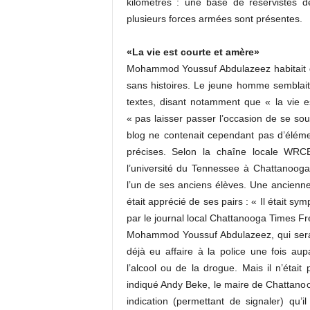
kilomètres : une base de réservistes 
plusieurs forces armées sont présentes.
«La vie est courte et amère»
Mohammod Youssuf Abdulazeez habitait d
sans histoires. Le jeune homme semblait a
textes, disant notamment que « la vie 
« pas laisser passer l’occasion de se soum
blog ne contenait cependant pas d’éléme
précises. Selon la chaîne locale WRC
l’université du Tennessee à Chattanooga. 
l’un de ses anciens élèves. Une ancienn
était apprécié de ses pairs : « Il était sy
par le journal local Chattanooga Times Fre
Mohammod Youssuf Abdulazeez, qui serait
déjà eu affaire à la police une fois aup
l’alcool ou de la drogue. Mais il n’était
indiqué Andy Beke, le maire de Chattano
indication (permettant de signaler) qu’i