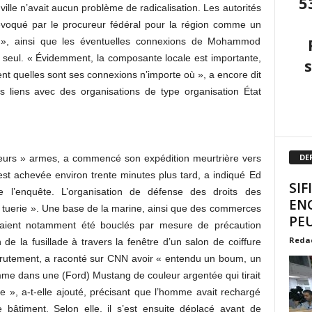
5
 ville n’avait aucun problème de radicalisation. Les autorités
 évoqué par le procureur fédéral pour la région comme un
ur », ainsi que les éventuelles connexions de Mohammod
 seul. « Évidemment, la composante locale est importante,
t quelles sont ses connexions n’importe où », a encore dit
ls liens avec des organisations de type organisation État
DE
sieurs » armes, a commencé son expédition meurtrière vers
’est achevée environ trente minutes plus tard, a indiqué Ed
SIF
l’enquête. L’organisation de défense des droits des
EN
 tuerie ». Une base de la marine, ainsi que des commerces
PEU
avaient notamment été bouclés par mesure de précaution
Reda
 de la fusillade à travers la fenêtre d’un salon de coiffure
crutement, a raconté sur CNN avoir « entendu un boum, un
me dans une (Ford) Mustang de couleur argentée qui tirait
e », a-t-elle ajouté, précisant que l’homme avait rechargé
bâtiment. Selon elle, il s’est ensuite déplacé avant de