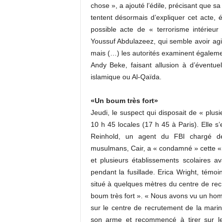
chose », a ajouté l’édile, précisant que sa
tentent désormais d’expliquer cet acte,
possible acte de « terrorisme intérie
Youssuf Abdulazeez, qui semble avoir agi
mais (…) les autorités examinent égalemen
Andy Beke, faisant allusion à d’éventue
islamique ou Al-Qaïda.
«Un boum très fort»
Jeudi, le suspect qui disposait de « plu
10 h 45 locales (17 h 45 à Paris). Elle s
Reinhold, un agent du FBI chargé de 
musulmans, Cair, a « condamné » cette «
et plusieurs établissements scolaires 
pendant la fusillade. Erica Wright, témoin
situé à quelques mètres du centre de re
boum très fort ». « Nous avons vu un hom
sur le centre de recrutement de la marin
son arme et recommencé à tirer sur le 