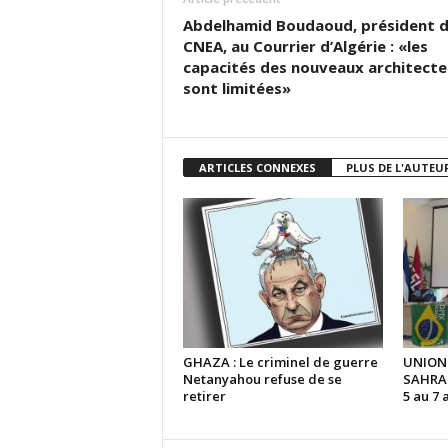
Abdelhamid Boudaoud, président 
CNEA, au Courrier d’Algérie : «les
capacités des nouveaux architecte
sont limitées»
ARTICLES CONNEXES
PLUS DE L'AUTEU
GHAZA : Le criminel de guerre
UNION
Netanyahou refuse de se
SAHRAO
retirer
5 au 7 