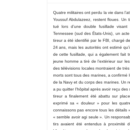
c
o
Quatre militaires ont perdu la vie dans l
m
Youssuf Abdulazeez, restent floues. Un tir
tué lors d’une double fusillade visan
Tennessee (sud des États-Unis), un acte 
tireur a été identifié par le FBI, char
24 ans, mais les autorités ont estimé qu’
de cette fusillade, qui a également fait 
jeune homme a tiré de l’extérieur sur le
des télévisions locales montraient de tr
morts sont tous des marines, a confirmé le
de la Navy et du corps des marines. Un r
a pu quitter l’hôpital après avoir reçu des
tireur a finalement été abattu sur pla
exprimé sa « douleur » pour les quatre
connaissons pas encore tous les détails »
« semble avoir agi seule ». Un responsabl
tirs avaient été entendus à proximité de