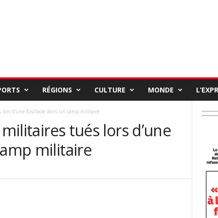
PORTS
RÉGIONS
CULTURE
MONDE
L’EXP
s lors d’une fusillade dans un camp militaire
 militaires tués lors d’une
camp militaire