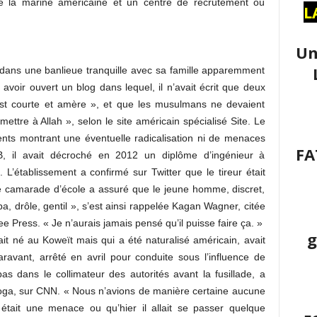
de la marine américaine et un centre de recrutement où
L
Un
ans une banlieue tranquille avec sa famille apparemment
voir ouvert un blog dans lequel, il n’avait écrit que deux
est courte et amère », et que les musulmans ne devaient
ettre à Allah », selon le site américain spécialisé Site. Le
nts montrant une éventuelle radicalisation ni de menaces
FA
B, il avait décroché en 2012 un diplôme d’ingénieur à
L’établissement a confirmé sur Twitter que le tireur était
e camarade d’école a assuré que le jeune homme, discret,
mpa, drôle, gentil », s’est ainsi rappelée Kagan Wagner, citée
e Press. « Je n’aurais jamais pensé qu’il puisse faire ça. »
g
 né au Koweït mais qui a été naturalisé américain, avait
aravant, arrêté en avril pour conduite sous l’influence de
 pas dans le collimateur des autorités avant la fusillade, a
oga, sur CNN. « Nous n’avions de manière certaine aucune
l était une menace ou qu’hier il allait se passer quelque