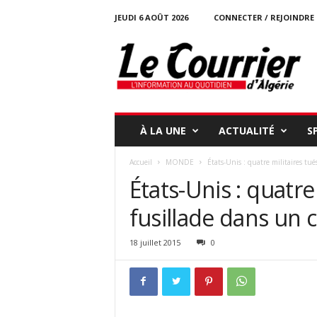
JEUDI 6 AOÛT 2026
CONNECTER / REJOINDRE
l
e
c
o
u
r
r
À LA UNE
ACTUALITÉ
S
i
e
Accueil
MONDE
États-Unis : quatre militaires tué
r
États-Unis : quatre
-
d
fusillade dans un 
a
l
g
18 juillet 2015
0
e
r
i
e
.