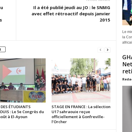
du
Il a été publié jeudi au JO : le SNMG
avec effet rétroactif depuis janvier
s
2015
Le min
la Com
africa
R
GHA
Net
ret
Reda
 DES ÉTUDIANTS
STAGE EN FRANCE : La sélection
UIS : Le 5e Congrès du
U17 sahraouie reçue
août à El-Ayoun
officiellement à Gonfreville-
l’Orcher