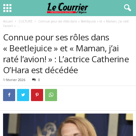
Accueil
CULTURE
Connue pour ses rôles dans « Beetlejuice » et « Maman, j’ai raté
l’avion! » :...
Connue pour ses rôles dans
« Beetlejuice » et « Maman, j’ai
raté l’avion! » : L’actrice Catherine
O’Hara est décédée
1 février 2026
0