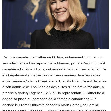
L’actrice canadienne Catherine O’Hara, notamment connue pour
ses rôles dans « Beetlejuice » et « Maman, j’ai raté l’avion ! », est
décédée à l’âge de 71 ans, ont annoncé vendredi ses agents. Elle
était également apparue ces dernières années dans les séries
« Bienvenue à Schitt’s Creek » et « The Studio ». Elle est décédée
à son domicile de Los Angeles des suites d’une brève maladie, a
précisé à Variety l’agence CAA, qui la représentait. « Catherine a
gagné sa place au panthéon de la comédie canadienne », a
déclaré le Premier ministre canadien Mark Carney, saluant la
mémoire d’une « légende ». Née à Toronto en 1954, elle a fait ses