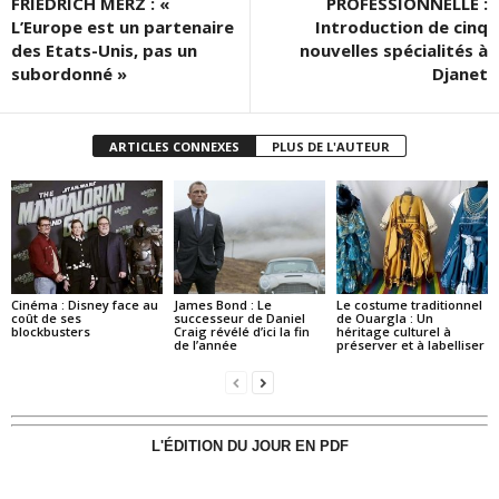
FRIEDRICH MERZ : «
PROFESSIONNELLE :
L’Europe est un partenaire
Introduction de cinq
des Etats-Unis, pas un
nouvelles spécialités à
subordonné »
Djanet
ARTICLES CONNEXES
PLUS DE L'AUTEUR
Cinéma : Disney face au
James Bond : Le
Le costume traditionnel
coût de ses
successeur de Daniel
de Ouargla : Un
blockbusters
Craig révélé d’ici la fin
héritage culturel à
de l’année
préserver et à labelliser
L'ÉDITION DU JOUR EN PDF