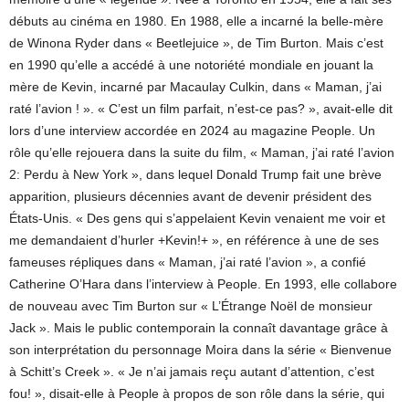
débuts au cinéma en 1980. En 1988, elle a incarné la belle-mère
de Winona Ryder dans « Beetlejuice », de Tim Burton. Mais c’est
en 1990 qu’elle a accédé à une notoriété mondiale en jouant la
mère de Kevin, incarné par Macaulay Culkin, dans « Maman, j’ai
raté l’avion ! ». « C’est un film parfait, n’est-ce pas? », avait-elle dit
lors d’une interview accordée en 2024 au magazine People. Un
rôle qu’elle rejouera dans la suite du film, « Maman, j’ai raté l’avion
2: Perdu à New York », dans lequel Donald Trump fait une brève
apparition, plusieurs décennies avant de devenir président des
États-Unis. « Des gens qui s’appelaient Kevin venaient me voir et
me demandaient d’hurler +Kevin!+ », en référence à une de ses
fameuses répliques dans « Maman, j’ai raté l’avion », a confié
Catherine O’Hara dans l’interview à People. En 1993, elle collabore
de nouveau avec Tim Burton sur « L’Étrange Noël de monsieur
Jack ». Mais le public contemporain la connaît davantage grâce à
son interprétation du personnage Moira dans la série « Bienvenue
à Schitt’s Creek ». « Je n’ai jamais reçu autant d’attention, c’est
fou! », disait-elle à People à propos de son rôle dans la série, qui