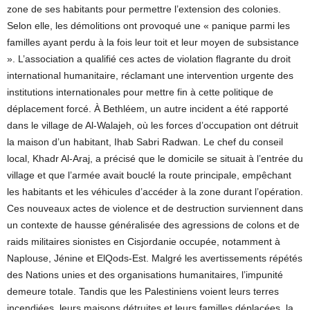
zone de ses habitants pour permettre l’extension des colonies.
Selon elle, les démolitions ont provoqué une « panique parmi les
familles ayant perdu à la fois leur toit et leur moyen de subsistance
». L’association a qualifié ces actes de violation flagrante du droit
international humanitaire, réclamant une intervention urgente des
institutions internationales pour mettre fin à cette politique de
déplacement forcé. À Bethléem, un autre incident a été rapporté
dans le village de Al-Walajeh, où les forces d’occupation ont détruit
la maison d’un habitant, Ihab Sabri Radwan. Le chef du conseil
local, Khadr Al-Araj, a précisé que le domicile se situait à l’entrée du
village et que l’armée avait bouclé la route principale, empêchant
les habitants et les véhicules d’accéder à la zone durant l’opération.
Ces nouveaux actes de violence et de destruction surviennent dans
un contexte de hausse généralisée des agressions de colons et de
raids militaires sionistes en Cisjordanie occupée, notamment à
Naplouse, Jénine et ElQods-Est. Malgré les avertissements répétés
des Nations unies et des organisations humanitaires, l’impunité
demeure totale. Tandis que les Palestiniens voient leurs terres
incendiées, leurs maisons détruites et leurs familles déplacées, la