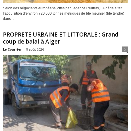
Selon des négociants européens, cités par l’agence Reuters, l’Algérie a fait
l’acquisition d’environ 720 000 tonnes métriques de blé meunier (blé tendre)
dans le...
PROPRETE URBAINE ET LITTORALE : Grand
coup de balai à Alger
Le Courrier
-
8 août 2026
0