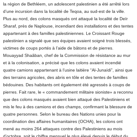
la région de Bethléem, un adolescent palestinien a été arrêté lors
d’une incursion dans la localité de Teqoa, au sud-est de la ville.
Plus au nord, des colons masqués ont attaqué la localité de Deïr
Sharaf, près de Naplouse, incendiant des installations et des tentes
appartenant à des familles palestiniennes. Le Croissant Rouge
palestinien a signalé que ses équipes avaient soigné trois blessés,
victimes de coups portés à l’aide de bâtons et de pierres.
Mouayyad Shaâban, chef de la Commission de résistance au mur
et à la colonisation, a précisé que les colons avaient incendié
quatre camions appartenant à l’usine laitière “Al-Junaïdi”, ainsi que
des terrains agricoles, des abris en tôle et des tentes de familles
bédouines. Des habitants ont également été agressés à coups de
pierres. Fait rare, le « commandement militaire sioniste» a reconnu
que des colons masqués avaient bien attaqué des Palestiniens et
mis le feu à des camions et des champs, confirmant la blessure de
quatre personnes. Selon le bureau des Nations unies pour la
coordination des affaires humanitaires (OCHA), les colons ont
mené au moins 264 attaques contre des Palestiniens au mois
d’octobre, soit le chiffre mensuel le plus élevé depuis le début du