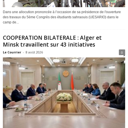
Dans une allocution prononcée à l’occasion de sa présidence de l'ouverture
des travaux du 5ème Congrès des étudiants sahraouis (UESARIO) dans le
camp de...
COOPERATION BILATERALE : Alger et
Minsk travaillent sur 43 initiatives
Le Courrier
-
8 août 2026
0