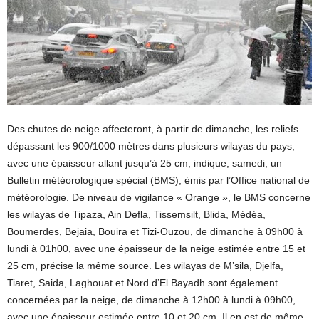
Des chutes de neige affecteront, à partir de dimanche, les reliefs
dépassant les 900/1000 mètres dans plusieurs wilayas du pays,
avec une épaisseur allant jusqu’à 25 cm, indique, samedi, un
Bulletin météorologique spécial (BMS), émis par l’Office national de
météorologie. De niveau de vigilance « Orange », le BMS concerne
les wilayas de Tipaza, Ain Defla, Tissemsilt, Blida, Médéa,
Boumerdes, Bejaia, Bouira et Tizi-Ouzou, de dimanche à 09h00 à
lundi à 01h00, avec une épaisseur de la neige estimée entre 15 et
25 cm, précise la même source. Les wilayas de M’sila, Djelfa,
Tiaret, Saida, Laghouat et Nord d’El Bayadh sont également
concernées par la neige, de dimanche à 12h00 à lundi à 09h00,
avec une épaisseur estimée entre 10 et 20 cm. Il en est de même