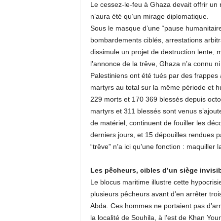
Le cessez-le-feu à Ghaza devait offrir un 
n’aura été qu’un mirage diplomatique.
Sous le masque d’une “pause humanitaire”, 
bombardements ciblés, arrestations arbitr
dissimule un projet de destruction lente,
l’annonce de la trêve, Ghaza n’a connu ni 
Palestiniens ont été tués par des frappes
martyrs au total sur la même période et hu
229 morts et 170 369 blessés depuis oct
martyrs et 311 blessés sont venus s’ajou
de matériel, continuent de fouiller les dé
derniers jours, et 15 dépouilles rendues p
“trêve” n’a ici qu’une fonction : maquiller 
Les pêcheurs, cibles d’un siège invisi
Le blocus maritime illustre cette hypocrisi
plusieurs pêcheurs avant d’en arrêter tr
Abda. Ces hommes ne portaient pas d’armes
la localité de Souhila, à l’est de Khan Y