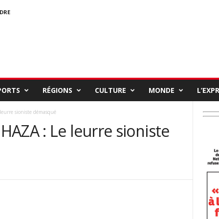
NDRE
PORTS
RÉGIONS
CULTURE
MONDE
L’EXP
eurre sioniste démasqué
AZA : Le leurre sioniste