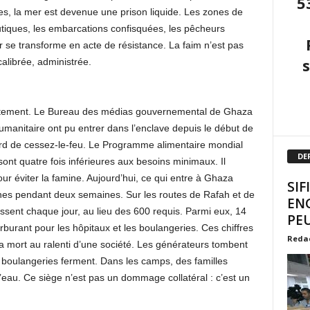
5
, la mer est devenue une prison liquide. Les zones de
utiques, les embarcations confisquées, les pêcheurs
 se transforme en acte de résistance. La faim n’est pas
 calibrée, administrée.
lentement. Le Bureau des médias gouvernemental de Ghaza
manitaire ont pu entrer dans l’enclave depuis le début de
cord de cessez-le-feu. Le Programme alimentaire mondial
DE
sont quatre fois inférieures aux besoins minimaux. Il
our éviter la famine. Aujourd’hui, ce qui entre à Ghaza
SIF
nnes pendant deux semaines. Sur les routes de Rafah et de
EN
ent chaque jour, au lieu des 600 requis. Parmi eux, 14
PEU
burant pour les hôpitaux et les boulangeries. Ces chiffres
Reda
la mort au ralenti d’une société. Les générateurs tombent
s boulangeries ferment. Dans les camps, des familles
 l’eau. Ce siège n’est pas un dommage collatéral : c’est un