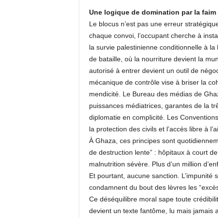
Une logique de domination par la faim
Le blocus n’est pas une erreur stratégique,
chaque convoi, l’occupant cherche à insta
la survie palestinienne conditionnelle à 
de bataille, où la nourriture devient la mu
autorisé à entrer devient un outil de négoc
mécanique de contrôle vise à briser la cohé
mendicité. Le Bureau des médias de Ghaza
puissances médiatrices, garantes de la trê
diplomatie en complicité. Les Conventions 
la protection des civils et l’accès libre à l
À Ghaza, ces principes sont quotidienneme
de destruction lente” : hôpitaux à court 
malnutrition sévère. Plus d’un million d’e
Et pourtant, aucune sanction. L’impunité 
condamnent du bout des lèvres les “excès”
Ce déséquilibre moral sape toute crédibilit
devient un texte fantôme, lu mais jamais 