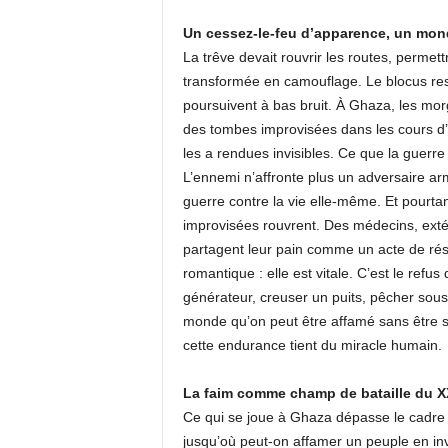
Un cessez-le-feu d’apparence, un mond
La trêve devait rouvrir les routes, permettr
transformée en camouflage. Le blocus reste 
poursuivent à bas bruit. À Ghaza, les morg
des tombes improvisées dans les cours d’éc
les a rendues invisibles. Ce que la guerre n
L’ennemi n’affronte plus un adversaire armé
guerre contre la vie elle-même. Et pourtan
improvisées rouvrent. Des médecins, extén
partagent leur pain comme un acte de rési
romantique : elle est vitale. C’est le ref
générateur, creuser un puits, pêcher sous
monde qu’on peut être affamé sans être s
cette endurance tient du miracle humain.
La faim comme champ de bataille du XX
Ce qui se joue à Ghaza dépasse le cadre d’
jusqu’où peut-on affamer un peuple en invo