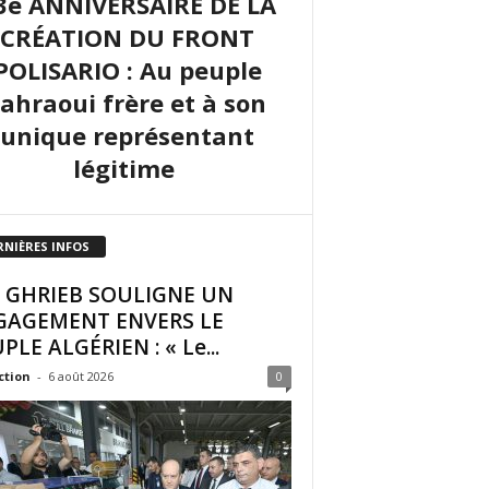
3e ANNIVERSAIRE DE LA
CRÉATION DU FRONT
POLISARIO : Au peuple
sahraoui frère et à son
unique représentant
légitime
RNIÈRES INFOS
I GHRIEB SOULIGNE UN
GAGEMENT ENVERS LE
PLE ALGÉRIEN : « Le...
ction
-
6 août 2026
0