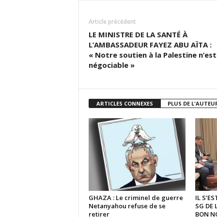
Article précédent
LE MINISTRE DE LA SANTÉ À
L’AMBASSADEUR FAYEZ ABU AÏTA :
« Notre soutien à la Palestine n’est
négociable »
ARTICLES CONNEXES
PLUS DE L'AUTEU
GHAZA : Le criminel de guerre
IL S’E
Netanyahou refuse de se
SG DE 
retirer
BON N