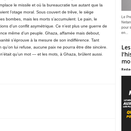
mplace le missile et où la bureaucratie tue autant que la
ient l’otage moral. Sous couvert de trêve, le siège
Le Pre
les bombes, mais les morts s’accumulent. Le pain, le
Netan
tions d’un conflit asymétrique. Ce n’est plus une guerre de
pour s
xistence même d’un peuple. Ghaza, affamée mais debout,
en...
nité s’éprouve à la mesure de son indifférence. Tant
Les
 qu’on lui refuse, aucune paix ne pourra être dite sincère.
l’h
le n’était qu’un mot — et les mots, à Ghaza, brûlent aussi.
mon
Reda