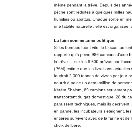
même pendant la trêve. Depuis des années
pêche sont réduites à quelques milles na
humiliés ou abattus. Chaque sortie en mer
une fatalité naturelle : elle est organisée,
La faim comme arme politique
Si les bombes tuent vite, le blocus tue 
rapporte qu’à peine 986 camions d’aide hu
la trêve — sur les 6 600 prévus par l’ac
(PAM) estime que les livraisons actuelles 
faudrait 2 000 tonnes de vivres par jour p
nourrit à peine un demi-million de perso
Kérém Shalom, 89 camions seulement pass
transportent du gaz domestique, 28 du car
paraissent techniques, mais ils décrivent 
en panne, les incubateurs s’éteignent, le
entières survivent avec de la farine et de
choix délibéré.