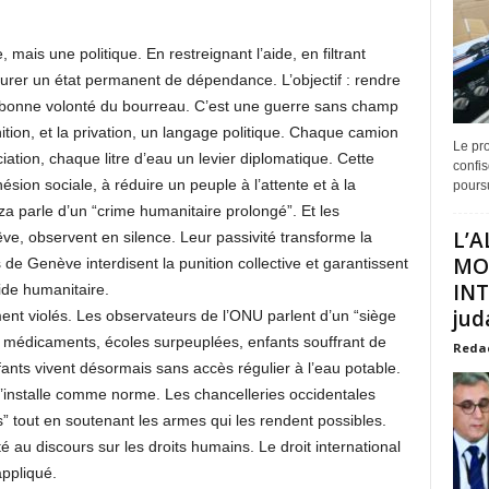
 mais une politique. En restreignant l’aide, en filtrant
urer un état permanent de dépendance. L’objectif : rendre
la bonne volonté du bourreau. C’est une guerre sans champ
nition, et la privation, un langage politique. Chaque camion
Le pro
iation, chaque litre d’eau un levier diplomatique. Cette
confis
sion sociale, à réduire un peuple à l’attente et à la
poursu
 parle d’un “crime humanitaire prolongé”. Et les
L’A
ve, observent en silence. Leur passivité transforme la
MO
de Genève interdisent la punition collective et garantissent
INT
’aide humanitaire.
juda
nt violés. Les observateurs de l’ONU parlent d’un “siège
de médicaments, écoles surpeuplées, enfants souffrant de
Reda
nfants vivent désormais sans accès régulier à l’eau potable.
s’installe comme norme. Les chancelleries occidentales
 tout en soutenant les armes qui les rendent possibles.
é au discours sur les droits humains. Le droit international
appliqué.