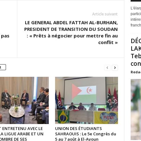
L'éla
Article suivant
partic
intére
LE GENERAL ABDEL FATTAH AL-BURHAN,
franchi
PRESIDENT DE TRANSITION DU SOUDAN
 pas
: « Prêts à négocier pour mettre fin au
DÉ
conflit »
LAK
Teb
con
R
Reda
ST ENTRETENU AVEC LE
UNION DES ÉTUDIANTS
LA LIGUE ARABE ET UN
SAHRAOUIS : Le 5e Congrès du
OMBRE DE SES
5 au 7 août à El-Ayoun