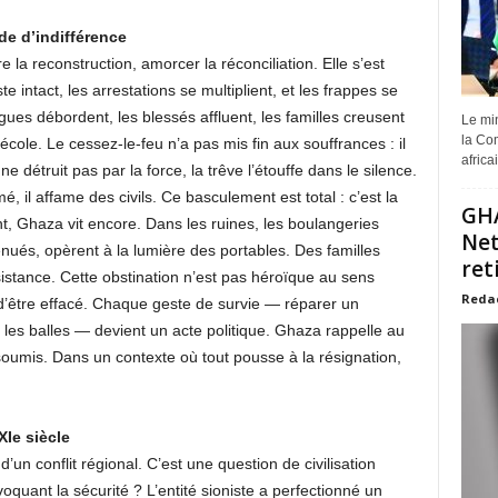
e d’indifférence
e la reconstruction, amorcer la réconciliation. Elle s’est
intact, les arrestations se multiplient, et les frappes se
ues débordent, les blessés affluent, les familles creusent
Le min
la Com
ole. Le cessez-le-feu n’a pas mis fin aux souffrances : il
africa
e détruit pas par la force, la trêve l’étouffe dans le silence.
, il affame des civils. Ce basculement est total : c’est la
GHA
t, Ghaza vit encore. Dans les ruines, les boulangeries
Net
ués, opèrent à la lumière des portables. Des familles
ret
stance. Cette obstination n’est pas héroïque au sens
Reda
us d’être effacé. Chaque geste de survie — réparer un
 les balles — devient un acte politique. Ghaza rappelle au
oumis. Dans un contexte où tout pousse à la résignation,
Ie siècle
un conflit régional. C’est une question de civilisation
quant la sécurité ? L’entité sioniste a perfectionné un