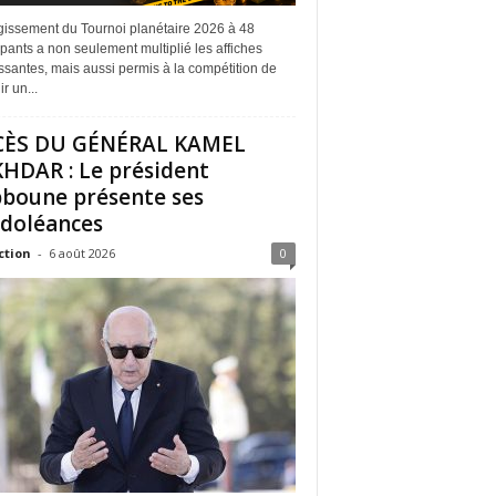
rgissement du Tournoi planétaire 2026 à 48
ipants a non seulement multiplié les affiches
ssantes, mais aussi permis à la compétition de
r un...
CÈS DU GÉNÉRAL KAMEL
HDAR : Le président
boune présente ses
doléances
ction
-
6 août 2026
0