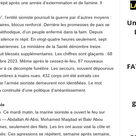
répit après une année d’extermination et de famine. Il
L
l’entité sioniste poursuit la guerre par d’autres moyens :
Un
aires, blocus renforcé. Derrière les promesses de paix se
 méthodique, d’un peuple enfermé dans la faim. Depuis
silence ni répit. En vingt-quatre heures seulement, sept
 aériennes. Le ministère de la Santé dénombre treize
it blessés supplémentaires. Les chiffres sont glaçants : 68
obre 2023. Même après le cessez-le-feu, 87 nouveaux
FA
ter à ce décompte funèbre. Les secours, souvent dépourvus
combres à mains nues. 432 corps ont été extraits ces
ar l’armée sioniste demeurent non identifiées. Le mot
la continuité d’une politique d’anéantissement.
g
ble
e. Ce mardi matin, la marine sioniste a ouvert le feu sur
ois — Abdallah Al-Absi, Mohamed Maqdad et Bakr Abou
, seulement des filets. Les tirs ont aussi visé la côte et
ounès. Ces agressions se répètent, semaine après semaine,