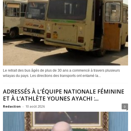
Le retrait des bus âgés de plus de 30 ans a commencé à travers plusieurs
wilayas du pays. Les directions des transports ont entamé la...
ADRESSÉS À L’ÉQUIPE NATIONALE FÉMININE
ET À L’ATHLÈTE YOUNES AYACHI :...
Redaction
-
10 août 2026
0