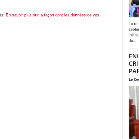
les.
En savoir plus sur la façon dont les données de vos
La ren
septem
initia
du...
EN
CRI
PAR
Le Co