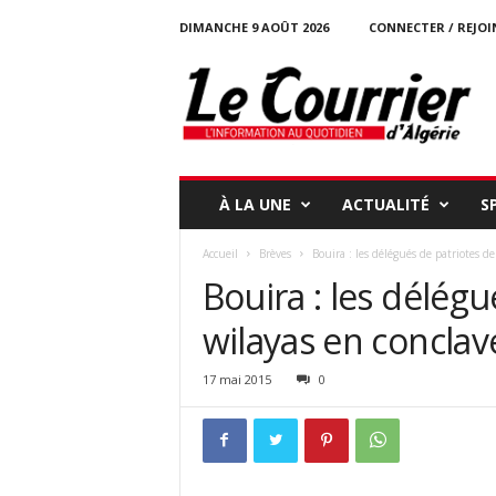
DIMANCHE 9 AOÛT 2026
CONNECTER / REJOI
l
e
c
o
u
r
r
À LA UNE
ACTUALITÉ
S
i
e
Accueil
Brèves
Bouira : les délégués de patriotes d
r
Bouira : les délégu
-
d
wilayas en conclav
a
l
g
17 mai 2015
0
e
r
i
e
.