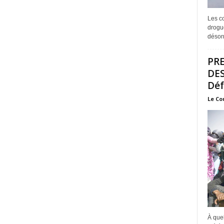
Les co
drogue
désorm
PRE
DES
Déf
Le Co
À quel