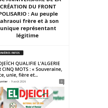
CRÉATION DU FRONT
POLISARIO : Au peuple
sahraoui frère et à son
unique représentant
légitime
RNIÈRES INFOS
DJEÏCH QUALIFIE L’ALGERIE
 CINQ MOTS : « Souveraine,
e, unie, fière et...
urrier
-
9 août 2026
0