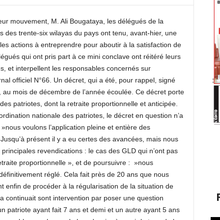
leur mouvement, M. Ali Bougataya, les délégués de la
s des trente-six wilayas du pays ont tenu, avant-hier, une
les actions à entreprendre pour aboutir à la satisfaction de
égués qui ont pris part à ce mini conclave ont réitéré leurs
mes, et interpellent les responsables concernés sur
rnal officiel N°66. Un décret, qui a été, pour rappel, signé
l, au mois de décembre de l’année écoulée. Ce décret porte
es patriotes, dont la retraite proportionnelle et anticipée.
rdination nationale des patriotes, le décret en question n’a
a »nous voulons l’application pleine et entière des
 Jusqu’à présent il y a eu certes des avancées, mais nous
 principales revendications : le cas des GLD qui n’ont pas
retraite proportionnelle », et de poursuivre : »nous
définitivement réglé. Cela fait près de 20 ans que nous
 enfin de procéder à la régularisation de la situation de
a continuait sont intervention par poser une question
un patriote ayant fait 7 ans et demi et un autre ayant 5 ans