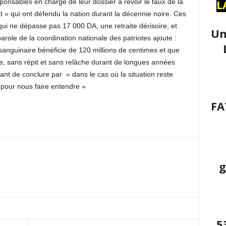
L
sponsables en charge de leur dossier à revoir le taux de la
 qui ont défendu la nation durant la décennie noire. Ces
qui ne dépasse pas 17 000 DA, une retraite dérisoire, et
Un
role de la coordination nationale des patriotes ajoute :
sanguinaire bénéficie de 120 millions de centimes et que
te, sans répit et sans relâche durant de longues années
ant de conclure par » dans le cas où la situation reste
pour nous faire entendre »
FA
g
5