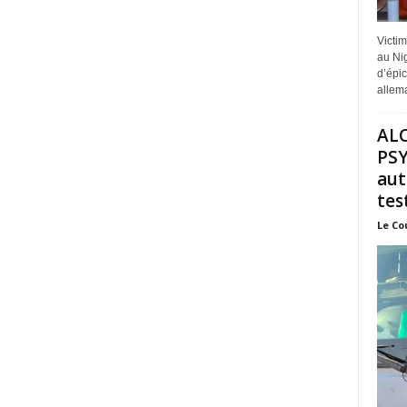
Victi
au Nig
d’épic
allem
AL
PSY
aut
test
Le Co