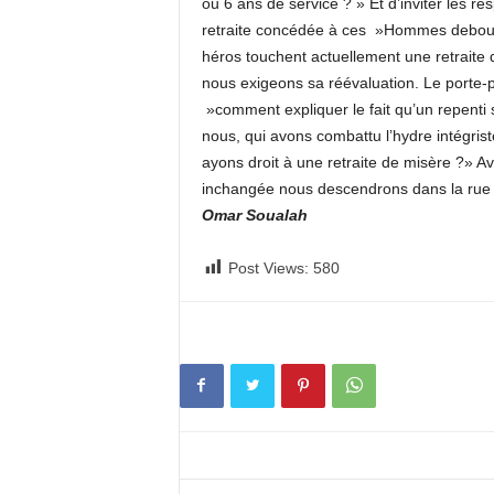
ou 6 ans de service ? » Et d’inviter les re
retraite concédée à ces »Hommes debout »
héros touchent actuellement une retraite 
nous exigeons sa réévaluation. Le porte-pa
»comment expliquer le fait qu’un repenti 
nous, qui avons combattu l’hydre intégris
ayons droit à une retraite de misère ?» Av
inchangée nous descendrons dans la rue 
Omar Soualah
Post Views:
580