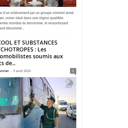
me d’un enlèvement par un groupe criminel armé
er, voisin situé dans une région qualifiée
entre mondial du terrorisme, le ressortissant
and dénommé...
COOL ET SUBSTANCES
CHOTROPES : Les
omobilistes soumis aux
s de...
urrier
-
9 août 2026
0