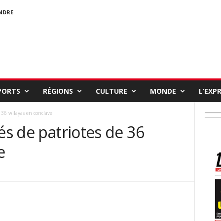
NDRE
PORTS
RÉGIONS
CULTURE
MONDE
L’EXP
e 36 wilayas en conclave
és de patriotes de 36
e