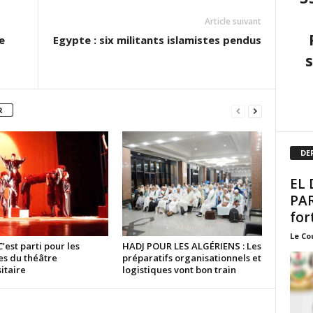
Article suivant
e
Egypte : six militants islamistes pendus
R
DE
EL 
PAR
fort
Le Co
C’est parti pour les
HADJ POUR LES ALGÉRIENS : Les
es du théâtre
préparatifs organisationnels et
itaire
logistiques vont bon train