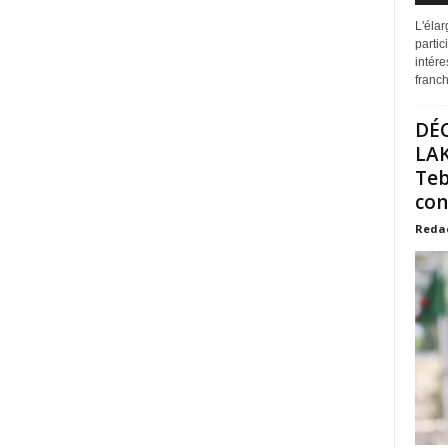
L'éla
partic
intére
franchi
DÉ
LAK
Teb
con
Reda