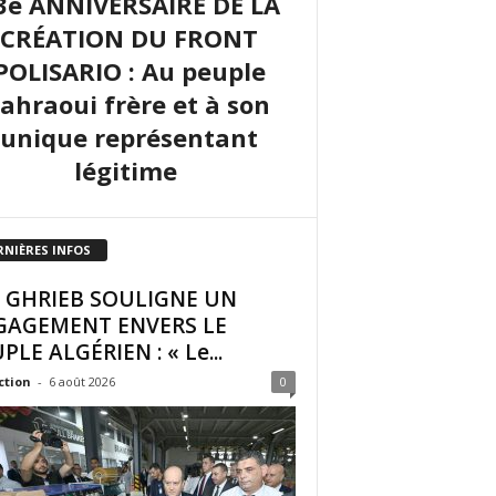
3e ANNIVERSAIRE DE LA
CRÉATION DU FRONT
POLISARIO : Au peuple
sahraoui frère et à son
unique représentant
légitime
RNIÈRES INFOS
I GHRIEB SOULIGNE UN
GAGEMENT ENVERS LE
PLE ALGÉRIEN : « Le...
ction
-
6 août 2026
0