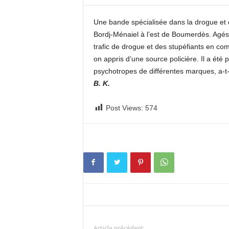
c
o
Une bande spécialisée dans la drogue et d
m
Bordj-Ménaiel à l’est de Boumerdès. Agés 
trafic de drogue et des stupéfiants en c
on appris d’une source policière. Il a été 
psychotropes de différentes marques, a-t-
B. K.
Post Views:
574
Article précédent