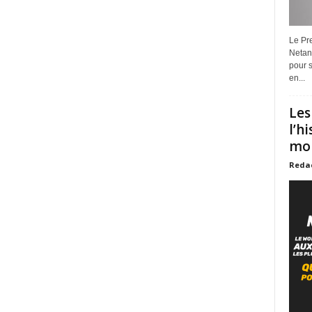
Le Pre
Netan
pour s
en...
Les
l’h
mon
Reda