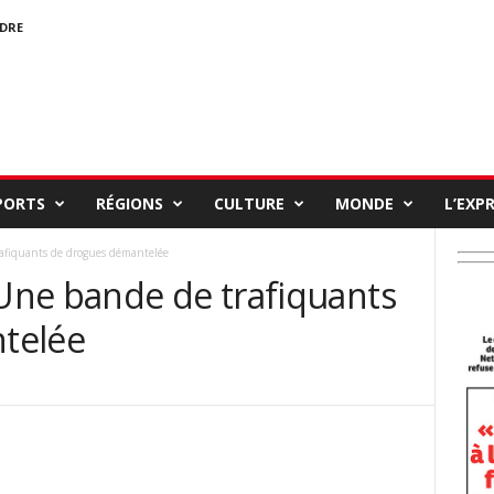
NDRE
PORTS
RÉGIONS
CULTURE
MONDE
L’EXP
fiquants de drogues démantelée
ne bande de trafiquants
telée