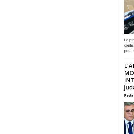
Le pro
confis
poursu
L’A
MO
INT
juda
Reda