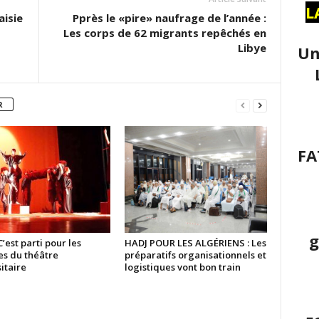
L
aisie
Pprès le «pire» naufrage de l’année :
Les corps de 62 migrants repêchés en
Libye
Un
R
FA
g
C’est parti pour les
HADJ POUR LES ALGÉRIENS : Les
es du théâtre
préparatifs organisationnels et
itaire
logistiques vont bon train