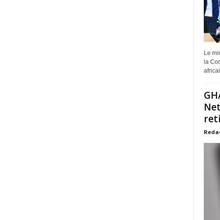
Le min
la Com
africa
GHA
Net
ret
Reda