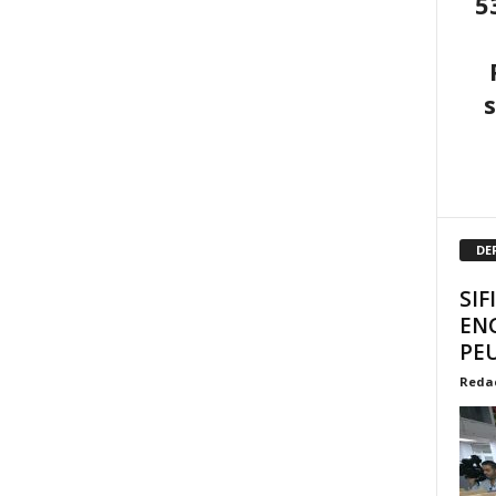
5
DE
SIF
EN
PEU
Reda