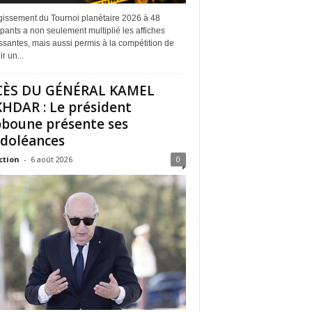
rgissement du Tournoi planétaire 2026 à 48
ipants a non seulement multiplié les affiches
ssantes, mais aussi permis à la compétition de
r un...
CÈS DU GÉNÉRAL KAMEL
HDAR : Le président
boune présente ses
doléances
ction
-
6 août 2026
0