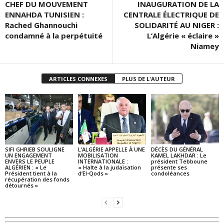
CHEF DU MOUVEMENT
INAUGURATION DE LA
ENNAHDA TUNISIEN :
CENTRALE ÉLECTRIQUE DE
Rached Ghannouchi
SOLIDARITÉ AU NIGER :
condamné à la perpétuité
L’Algérie « éclaire »
Niamey
ARTICLES CONNEXES
PLUS DE L'AUTEUR
SIFI GHRIEB SOULIGNE
L’ALGÉRIE APPELLE À UNE
DÉCÈS DU GÉNÉRAL
UN ENGAGEMENT
MOBILISATION
KAMEL LAKHDAR : Le
ENVERS LE PEUPLE
INTERNATIONALE :
président Tebboune
ALGÉRIEN : « Le
« Halte à la judaïsation
présente ses
Président tient à la
d’El-Qods »
condoléances
récupération des fonds
détournés »