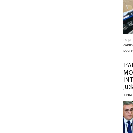
Le pro
confis
poursu
L’A
MO
INT
juda
Reda