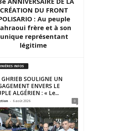
3e ANNIVERSAIRE DE LA
CRÉATION DU FRONT
POLISARIO : Au peuple
sahraoui frère et à son
unique représentant
légitime
RNIÈRES INFOS
I GHRIEB SOULIGNE UN
GAGEMENT ENVERS LE
PLE ALGÉRIEN : « Le...
ction
-
6 août 2026
0