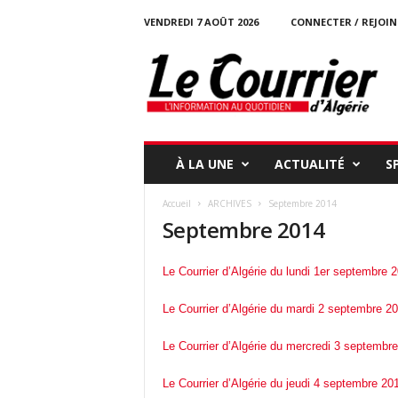
VENDREDI 7 AOÛT 2026
CONNECTER / REJOI
l
e
c
o
u
r
r
À LA UNE
ACTUALITÉ
S
i
e
Accueil
ARCHIVES
Septembre 2014
r
Septembre 2014
-
d
a
Le Courrier d’Algérie du lundi 1er septembre 
l
g
Le Courrier d’Algérie du mardi 2 septembre 2
e
r
Le Courrier d’Algérie du mercredi 3 septembr
i
e
Le Courrier d’Algérie du jeudi 4 septembre 20
.