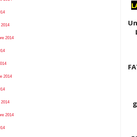
L
014
Un
e 2014
bre 2014
014
2014
FA
re 2014
014
g
e 2014
bre 2014
014