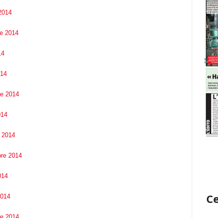
2014
re 2014
14
014
re 2014
014
e 2014
bre 2014
014
Ce
2014
re 2014