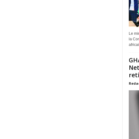
Le min
la Com
africa
GHA
Net
ret
Reda