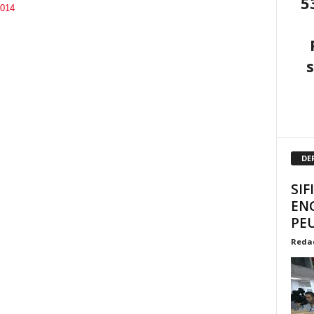
5
2014
DE
SIF
EN
PEU
Reda