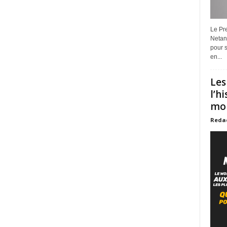
Le Pre
Netan
pour s
en...
Les
l’h
mon
Reda