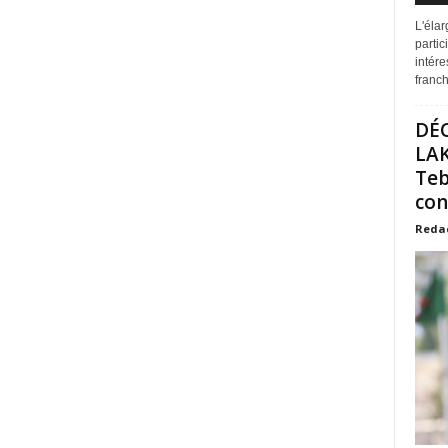
L'éla
partic
intére
franchi
DÉ
LAK
Teb
con
Reda