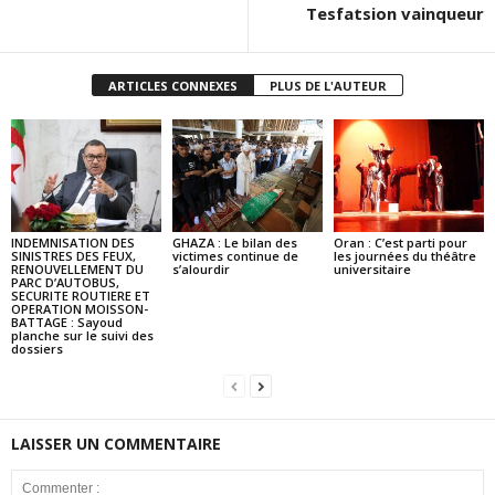
Tesfatsion vainqueur
ARTICLES CONNEXES
PLUS DE L'AUTEUR
INDEMNISATION DES
GHAZA : Le bilan des
Oran : C’est parti pour
SINISTRES DES FEUX,
victimes continue de
les journées du théâtre
RENOUVELLEMENT DU
s’alourdir
universitaire
PARC D’AUTOBUS,
SECURITE ROUTIERE ET
OPERATION MOISSON-
BATTAGE : Sayoud
planche sur le suivi des
dossiers
LAISSER UN COMMENTAIRE