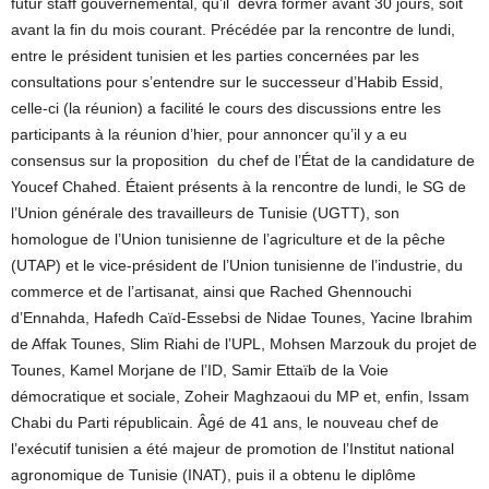
futur staff gouvernemental, qu’il devra former avant 30 jours, soit
avant la fin du mois courant. Précédée par la rencontre de lundi,
entre le président tunisien et les parties concernées par les
consultations pour s’entendre sur le successeur d’Habib Essid,
celle-ci (la réunion) a facilité le cours des discussions entre les
participants à la réunion d’hier, pour annoncer qu’il y a eu
consensus sur la proposition du chef de l’État de la candidature de
Youcef Chahed. Étaient présents à la rencontre de lundi, le SG de
l’Union générale des travailleurs de Tunisie (UGTT), son
homologue de l’Union tunisienne de l’agriculture et de la pêche
(UTAP) et le vice-président de l’Union tunisienne de l’industrie, du
commerce et de l’artisanat, ainsi que Rached Ghennouchi
d’Ennahda, Hafedh Caïd-Essebsi de Nidae Tounes, Yacine Ibrahim
de Affak Tounes, Slim Riahi de l’UPL, Mohsen Marzouk du projet de
Tounes, Kamel Morjane de l’ID, Samir Ettaïb de la Voie
démocratique et sociale, Zoheir Maghzaoui du MP et, enfin, Issam
Chabi du Parti républicain. Âgé de 41 ans, le nouveau chef de
l’exécutif tunisien a été majeur de promotion de l’Institut national
agronomique de Tunisie (INAT), puis il a obtenu le diplôme