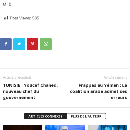
M. B.
Post Views:
585
Article précédent
Article suivant
TUNISIE : Youcef Chahed,
Frappes au Yémen : La
nouveau chef du
coalition arabe admet ses
gouvernement
erreurs
ARTICLES CONNEXES
PLUS DE L'AUTEUR