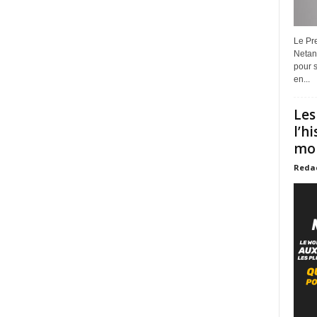
Le Pre
Netan
pour s
en...
Les
l’h
mon
Reda