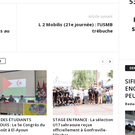
5
Article suivant
L 2 Mobilis (21e journée) : l’USMB
is au
trébuche
R
DE
SIF
EN
PEU
Reda
 DES ÉTUDIANTS
STAGE EN FRANCE : La sélection
UIS : Le 5e Congrès du
U17 sahraouie reçue
août à El-Ayoun
officiellement à Gonfreville-