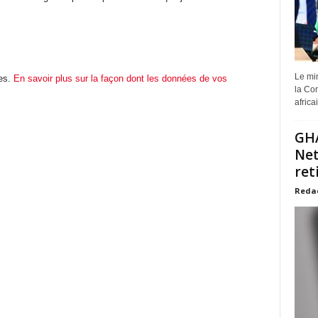
Le min
les.
En savoir plus sur la façon dont les données de vos
la Com
africa
GHA
Net
ret
Reda