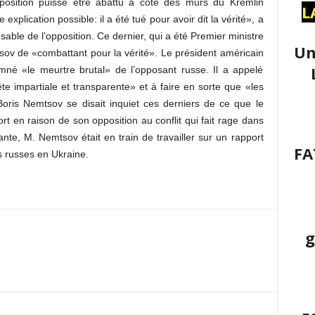
opposition puisse être abattu à côté des murs du Kremlin
L
 explication possible: il a été tué pour avoir dit la vérité», a
able de l’opposition. Ce dernier, qui a été Premier ministre
Un
tsov de «combattant pour la vérité». Le président américain
 «le meurtre brutal» de l’opposant russe. Il a appelé
impartiale et transparente» et à faire en sorte que «les
 Boris Nemtsov se disait inquiet ces derniers de ce que le
rt en raison de son opposition au conflit qui fait rage dans
ante, M. Nemtsov était en train de travailler sur un rapport
FA
s russes en Ukraine.
g