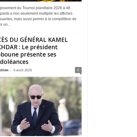
rgissement du Tournoi planétaire 2026 à 48
ipants a non seulement multiplié les affiches
ssantes, mais aussi permis à la compétition de
r un...
CÈS DU GÉNÉRAL KAMEL
HDAR : Le président
boune présente ses
doléances
ction
-
6 août 2026
0