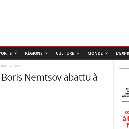
PORTS
RÉGIONS
CULTURE
MONDE
L’EXP
v abattu à Moscou
t Boris Nemtsov abattu à