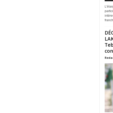
L'éla
partic
intére
franchi
DÉ
LAK
Teb
con
Reda