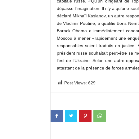
capitale russe. «Qu’un dirigeant de l’
dépasse l’imagination. Il n’y a qu’une seule
déclaré Mikhaïl Kasianov, un autre respons
de Vladimir Poutine, a qualifié Boris Nem
Barack Obama a immédiatement condamné
Moscou à mener «rapidement une enquête 
responsables soient traduits en justice.
président russe souhaitait peut-être sa mo
l’est de l’Ukraine. Selon une autre oppos
attestant de la présence de forces armée
Post Views:
629