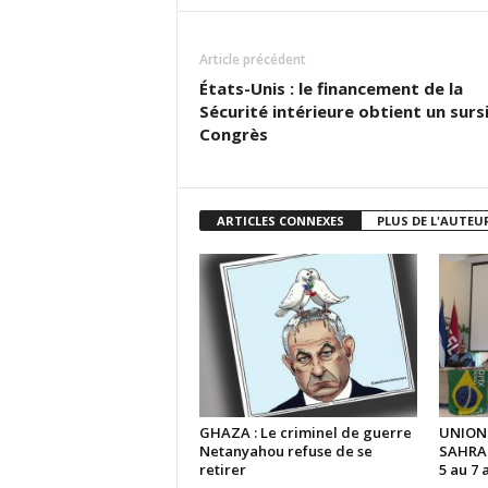
Article précédent
États-Unis : le financement de la
Sécurité intérieure obtient un surs
Congrès
ARTICLES CONNEXES
PLUS DE L'AUTEU
GHAZA : Le criminel de guerre
UNION
Netanyahou refuse de se
SAHRAO
retirer
5 au 7 