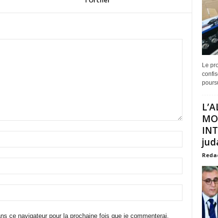
l’Orcher
Le pro
confis
poursu
L’A
MO
INT
juda
Reda
ns ce navigateur pour la prochaine fois que je commenterai.