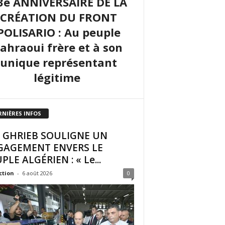
3e ANNIVERSAIRE DE LA
CRÉATION DU FRONT
POLISARIO : Au peuple
sahraoui frère et à son
unique représentant
légitime
RNIÈRES INFOS
I GHRIEB SOULIGNE UN
GAGEMENT ENVERS LE
PLE ALGÉRIEN : « Le...
ction
-
6 août 2026
0